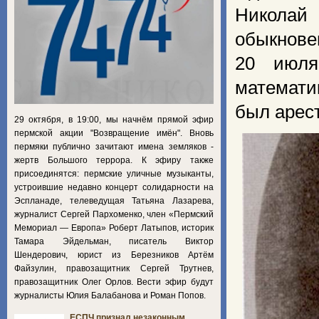
Николай
обыкнов
20 июля
математи
был арест
29 октября, в 19:00, мы начнём прямой эфир
пермской акции "Возвращение имён". Вновь
пермяки публично зачитают имена земляков -
жертв Большого террора. К эфиру также
присоединятся: пермские уличные музыканты,
устроившие недавно концерт солидарности на
Эспланаде, телеведущая Татьяна Лазарева,
журналист Сергей Пархоменко, член «Пермский
Мемориал — Европа» Роберт Латыпов, историк
Тамара Эйдельман, писатель Виктор
Шендерович, юрист из Березников Артём
Файзулин, правозащитник Сергей Трутнев,
правозащитник Олег Орлов. Вести эфир будут
журналисты Юлия Балабанова и Роман Попов.
ЕСПЧ признал незаконным