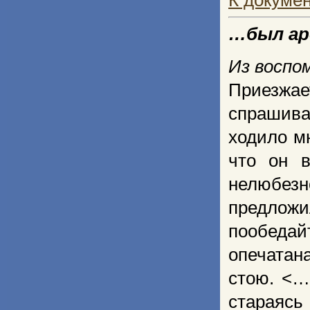
К докуме
…был а
Из воспо
Приезжа
спрашива
ходило мн
что он в
нелюбез
предложи
пообедай
опечатан
стою. <…
стараяс