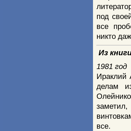
литерато
под свое
все проб
никто даж
И
з книг
1981 год
Ираклий 
делам и
Олейнико
заметил,
винтовка
все.