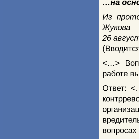
…на осн
Из прот
Жукова
26 авгус
(Вводитс
<…> Вопр
работе в
Ответ: <
контррев
организа
вредител
вопросах 