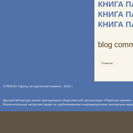
КНИГА 
КНИГА 
КНИГА 
blog com
Главная
©
ПРБОО «Центр исторической памяти»
, 2022 г.
Данный веб-ресурс ранее принадлежал общественной организации «Пермское краевое о
Исключительные авторские права на опубликованные информационные материалы пер