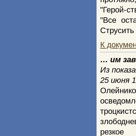
"Герой-ст
"Все ост
Струсить 
К докуме
… им зав
Из показ
25 июня 1
Олейнико
осведомл
троцкис
злободн
резкое 