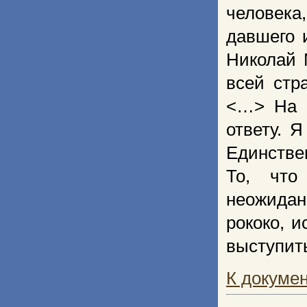
человека
давшего 
Николай 
всей стр
<…> На п
ответу. 
Единстве
То, что
неожидан
рококо, 
выступить
К докуме