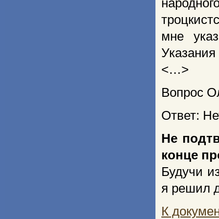
народног
троцкист
мне указ
Указания
<…>
Вопрос О
Ответ: Не
Не подтв
конце пр
Будучи и
я решил 
К докуме