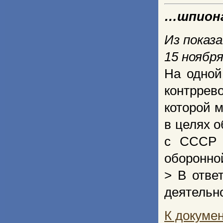
…шпиона
Из показ
15 ноября
На одной
контррев
которой м
в целях 
с СССР 
оборонно
> В отве
деятельно
К докуме