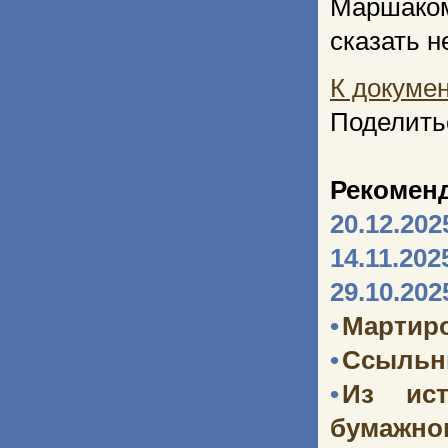
Маршаком
сказать н
К докуме
Поделить
Рекомен
20.12.202
14.11.202
29.10.202
•
Мартир
•
Ссыльн
•
Из ист
бумажног