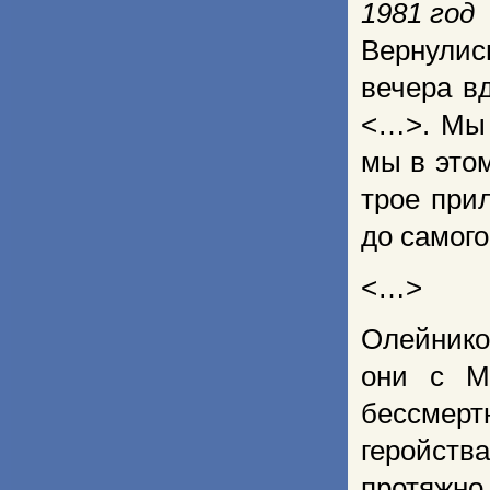
1981 год
Вернулис
вечера в
<…>. Мы 
мы в это
трое прил
до самого
<…>
Олейнико
они с М
бессмер
геройств
протяжно