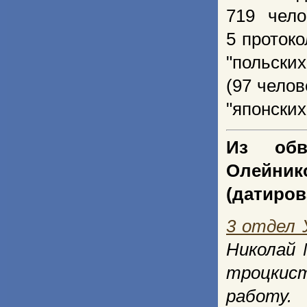
719 чел
5 проток
"польских
(97 челов
"японских
Из обв
Олейник
(датиров
3 отдел 
Николай
троцкис
работу