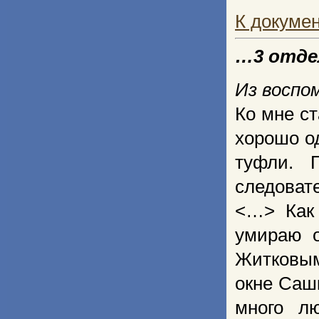
К докуме
…3 отде
Из воспо
Ко мне ст
хорошо о
туфли. 
следоват
<…> Как 
умираю о
Житковым
окне Саш
много л