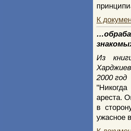
принципи
К докуме
…обраб
знаком
Из книг
Харджие
2000 год
"Никогда
ареста. О
в сторон
ужасное в