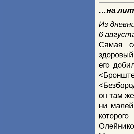
…на ли
Из дневн
6 августа
Самая с
здоровый
его доби
<Бронш
<Безборо
он там ж
ни малей
которог
Олейнико