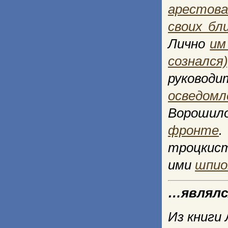
арестова
своих бл
Лично
им
сознался)
руководи
осведом
Ворошил
фронте
.
троцкист
ими
шпио
…являлс
Из книги