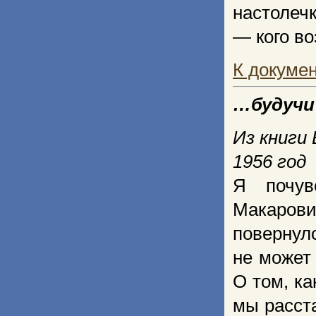
настолеч
— кого во
К докуме
…будучи
Из книги
1956 год
Я почув
Макаров
повернулс
не может
О том, ка
мы расста