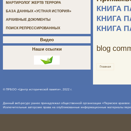
МАРТИРОЛОГ ЖЕРТВ ТЕРРОРА
КНИГА 
БАЗА ДАННЫХ «УСТНАЯ ИСТОРИЯ»
КНИГА 
АРХИВНЫЕ ДОКУМЕНТЫ
КНИГА 
ПОИСК РЕПРЕССИРОВАННЫХ
Видео
blog com
Наши ссылки
Главная
©
ПРБОО «Центр исторической памяти»
, 2022 г.
Данный веб-ресурс ранее принадлежал общественной организации «Пермское краевое о
Исключительные авторские права на опубликованные информационные материалы пер