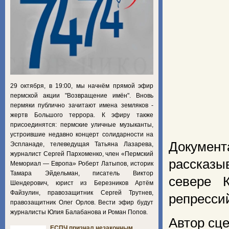
29 октября, в 19:00, мы начнём прямой эфир
пермской акции "Возвращение имён". Вновь
пермяки публично зачитают имена земляков -
жертв Большого террора. К эфиру также
присоединятся: пермские уличные музыканты,
устроившие недавно концерт солидарности на
Докумен
Эспланаде, телеведущая Татьяна Лазарева,
журналист Сергей Пархоменко, член «Пермский
рассказы
Мемориал — Европа» Роберт Латыпов, историк
Тамара Эйдельман, писатель Виктор
севере 
Шендерович, юрист из Березников Артём
Файзулин, правозащитник Сергей Трутнев,
репресси
правозащитник Олег Орлов. Вести эфир будут
журналисты Юлия Балабанова и Роман Попов.
Автор сце
ЕСПЧ признал незаконным