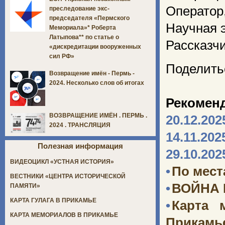
Оператор,
преследование экс-
председателя «Пермского
Научная э
Мемориала»* Роберта
Латыпова** по статье о
Рассказчи
«дискредитации вооруженных
сил РФ»
Поделить
Возвращение имён - Пермь -
2024. Несколько слов об итогах
Рекомен
ВОЗВРАЩЕНИЕ ИМЁН . ПЕРМЬ .
20.12.202
2024 . ТРАНСЛЯЦИЯ
14.11.202
Полезная информация
29.10.202
ВИДЕОЦИКЛ «УСТНАЯ ИСТОРИЯ»
•
По мест
ВЕСТНИКИ «ЦЕНТРА ИСТОРИЧЕСКОЙ
•
ВОЙНА
ПАМЯТИ»
КАРТА ГУЛАГА В ПРИКАМЬЕ
•
Карта 
КАРТА МЕМОРИАЛОВ В ПРИКАМЬЕ
Прикамь