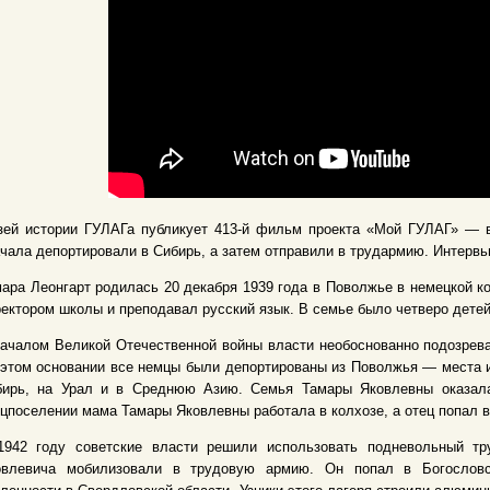
зей истории ГУЛАГа публикует 413-й фильм проекта «Мой ГУЛАГ» — в
чала депортировали в Сибирь, а затем отправили в трудармию. Интервью
ара Леонгарт родилась 20 декабря 1939 года в Поволжье в немецкой к
ектором школы и преподавал русский язык. В семье было четверо дете
ачалом Великой Отечественной войны власти необоснованно подозрева
этом основании все немцы были депортированы из Поволжья — места и
бирь, на Урал и в Среднюю Азию. Семья Тамары Яковлевны оказала
цпоселении мама Тамары Яковлевны работала в колхозе, а отец попал 
1942 году советские власти решили использовать подневольный тр
овлевича мобилизовали в трудовую армию. Он попал в Богословс