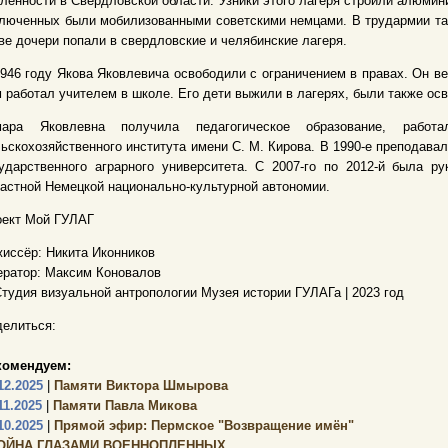
ленности в Свердловской области. Узники этого лагеря строили алюми
люченных были мобилизованными советскими немцами. В трудармии так
ве дочери попали в свердловские и челябинские лагеря.
946 году Якова Яковлевича освободили с ограничением в правах. Он в
 работал учителем в школе. Его дети выжили в лагерях, были также ос
мара Яковлевна получила педагогическое образование, рабо
ьскохозяйственного института имени С. М. Кирова. В 1990-е преподава
сударственного аграрного университета. С 2007-го по 2012-й была 
астной Немецкой национально-культурной автономии.
оект Мой ГУЛАГ
иссёр: Никита Иконников
ратор: Максим Коновалов
тудия визуальной антропологии Музея истории ГУЛАГа | 2023 год
елиться:
комендуем:
12.2025
|
Памяти Виктора Шмырова
11.2025
|
Памяти Павла Микова
10.2025
|
Прямой эфир: Пермское "Возвращение имён"
ОЙНА ГЛАЗАМИ ВОЕННОПЛЕННЫХ