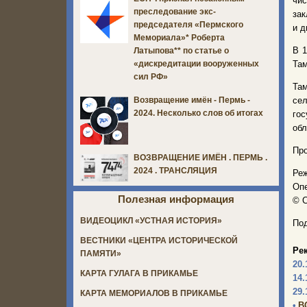
чис
преследование экс-
зак
председателя «Пермского
и д
Мемориала»* Роберта
В 1
Латыпова** по статье о
Там
«дискредитации вооруженных
сил РФ»
Та
сел
Возвращение имён - Пермь -
2024. Несколько слов об итогах
го
обл
Пр
ВОЗВРАЩЕНИЕ ИМЁН . ПЕРМЬ .
2024 . ТРАНСЛЯЦИЯ
Реж
Опе
Полезная информация
© С
ВИДЕОЦИКЛ «УСТНАЯ ИСТОРИЯ»
Под
ВЕСТНИКИ «ЦЕНТРА ИСТОРИЧЕСКОЙ
Ре
ПАМЯТИ»
20.
КАРТА ГУЛАГА В ПРИКАМЬЕ
14.
29.
КАРТА МЕМОРИАЛОВ В ПРИКАМЬЕ
•
В