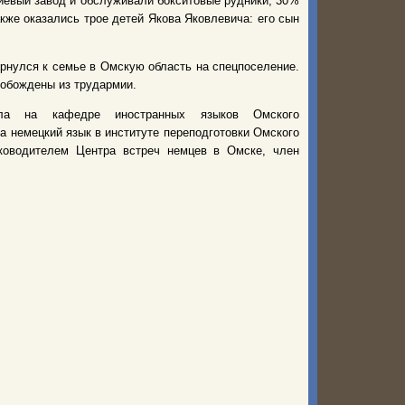
ниевый завод и обслуживали бокситовые рудники, 30%
же оказались трое детей Якова Яковлевича: его сын
ернулся к семье в Омскую область на спецпоселение.
вобождены из трудармии.
тала на кафедре иностранных языков Омского
ла немецкий язык в институте переподготовки Омского
руководителем Центра встреч немцев в Омске, член