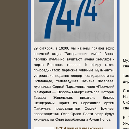
29 октября, в 19:00, мы начнём прямой эфир
пермской акции "Возвращение имён". Вновь
пермяки публично зачитают имена земляков -
Му
жертв Большого террора. К эфиру также
сна
присоединятся: пермские уличные музыканты,
Там
устроившие недавно концерт солидарности на
Эспланаде, телеведущая Татьяна Лазарева,
дир
журналист Сергей Пархоменко, член «Пермский
С н
Мемориал — Европа» Роберт Латыпов, историк
На 
Тамара Эйдельман, писатель Виктор
Си
Шендерович, юрист из Березников Артём
спе
Файзулин, правозащитник Сергей Трутнев,
правозащитник Олег Орлов. Вести эфир будут
В 
журналисты Юлия Балабанова и Роман Попов.
Як
ЕСПЧ признал незаконным