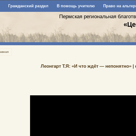
Гражданский раздел
В помощь учителю
Право на альтер
Пермская региональная благот
«Це
лавная
Леонгарт Т.Я: «И что ждёт — непонятно» 