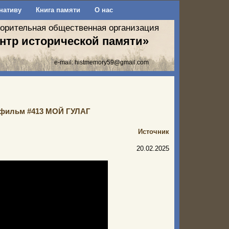
нативу
Книга памяти
О нас
ворительная общественная организация
нтр исторической памяти»
e-mail:
histmemory59@gmail.com
| фильм #413 МОЙ ГУЛАГ
Источник
20.02.2025