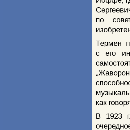
Иоффе, г
Сергеев
по сове
изобрете
Термен п
с его и
самосто
„Жаворо
способн
музыкаль
как говор
В 1923 г
очеред