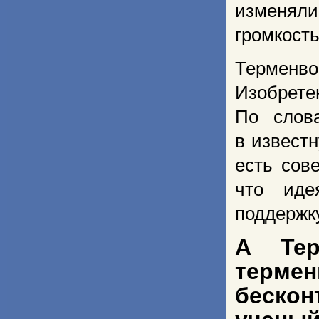
изменял
громкость
Терменв
Изобрете
По слов
в извест
есть сов
что иде
поддержку
А Тер
термен
бескон