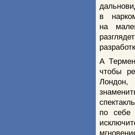
дальнови
в нарко
на мале
разгляде
разработк
А Термен
чтобы ре
Лондон,
знаменит
спектакл
по себе 
исключит
мгновени