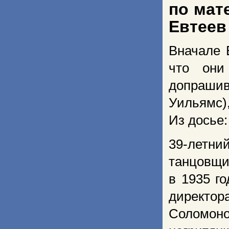
по мат
Евтеев 
Вначале 
что они
допрашив
Уильямс
Из досье:
39-летн
танцовщ
в 1935 г
директо
Соломон