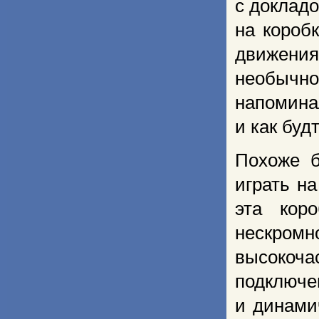
с доклад
на короб
движения
необычно
напомина
и как буд
Похоже б
играть н
эта кор
нескром
высокоч
подключе
и динами