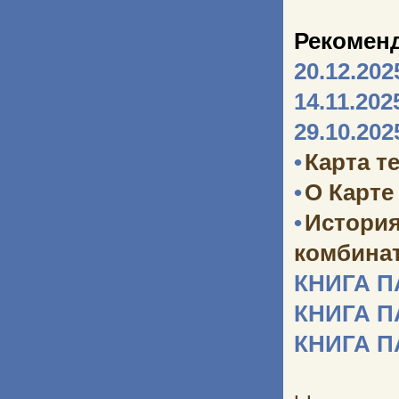
Рекомен
20.12.202
14.11.202
29.10.202
•
Карта т
•
О Карте
•
Истори
комбината
КНИГА 
КНИГА 
КНИГА 