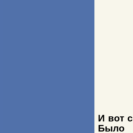
И вот 
Было