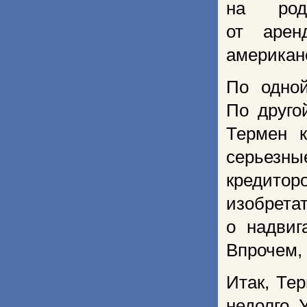
на род
от арен
американ
По одной
По друго
Термен к
серьезны
кредитор
изобрета
о надви
Впрочем, 
Итак, Те
недолго. 