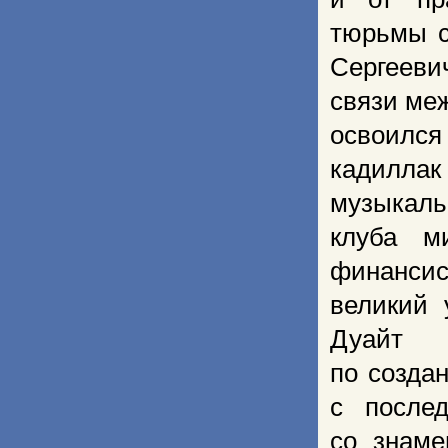
тюрьмы с
Сергееви
связи ме
освоился
кадиллак
музыкаль
клуба м
финансис
великий
Дуайт Э
по созда
с после
со знаме