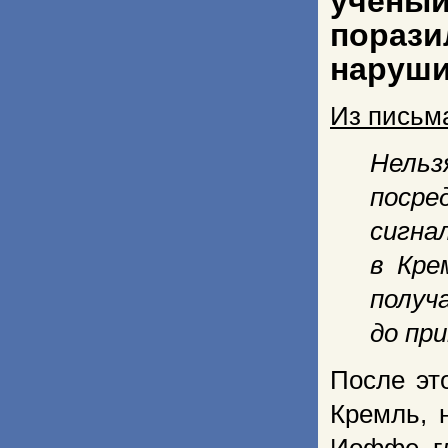
ученый
порази
наруши
Из письма
Нельз
поср
сигн
в Кре
полу
до при
После эт
Кремль, 