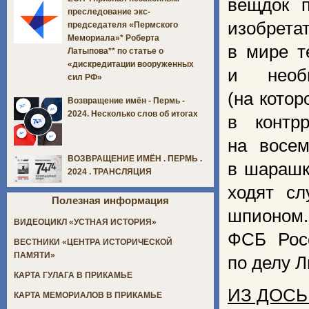
вещдок п
преследование экс-
изобрета
председателя «Пермского
Мемориала»* Роберта
в мире т
Латыпова** по статье о
«дискредитации вооруженных
и необы
сил РФ»
(на котор
Возвращение имён - Пермь -
2024. Несколько слов об итогах
в контр
на восем
ВОЗВРАЩЕНИЕ ИМЁН . ПЕРМЬ .
в шарашк
2024 . ТРАНСЛЯЦИЯ
ходят сл
Полезная информация
шпионом.
ВИДЕОЦИКЛ «УСТНАЯ ИСТОРИЯ»
ФСБ Рос
ВЕСТНИКИ «ЦЕНТРА ИСТОРИЧЕСКОЙ
ПАМЯТИ»
по делу Л
КАРТА ГУЛАГА В ПРИКАМЬЕ
ИЗ ДОСЬ
КАРТА МЕМОРИАЛОВ В ПРИКАМЬЕ