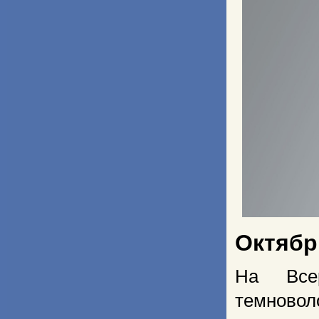
Октябр
На Всер
темново