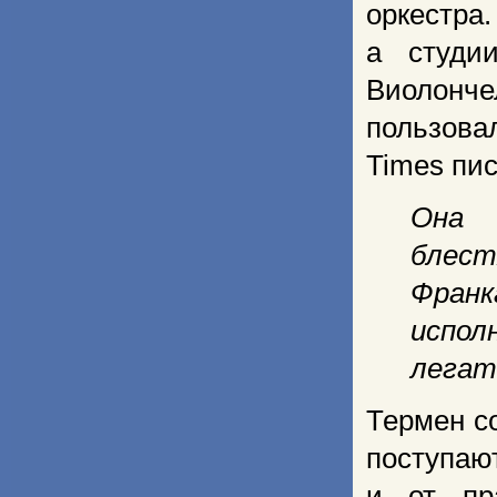
оркестра
а студи
Виолонче
пользова
Times пис
Она 
блес
Фран
испо
легат
Термен с
поступа
и от пр