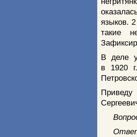
негритянк
оказал
языков. 2
такие н
Зафиксир
В деле у
в 1920 г
Петровско
Приведу
Сергеевич
Вопро
Ответ