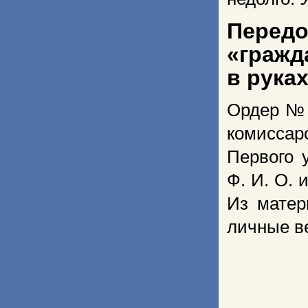
Передо
«гражд
в руках
Ордер № 
комисса
Первого 
Ф. И. О. 
Из матер
личные ве