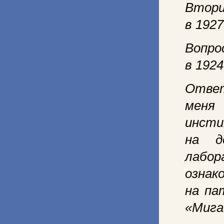
Втори
в 192
Вопро
в 192
Ответ
меня 
инсти
на д
лабо
ознак
на па
«Мига