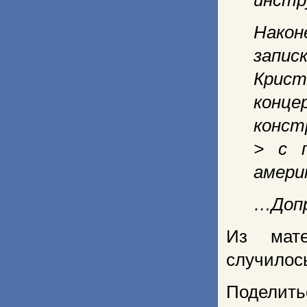
инстр
Након
запис
Крист
конце
конст
> с п
амери
…Допр
Из мате
случилось
Поделить