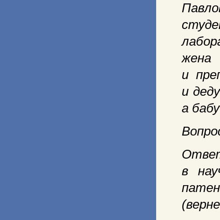
Павл
студ
лабор
жена
и пре
и дед
а баб
Вопрос
Ответ
в нау
патен
(верне