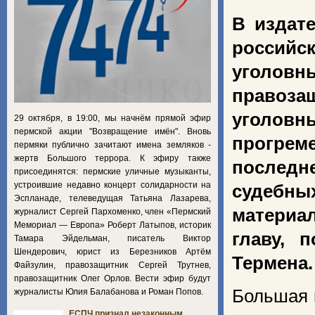
В издат
российс
уголов
правоза
уголов
29 октября, в 19:00, мы начнём прямой эфир
пермской акции "Возвращение имён". Вновь
прогре
пермяки публично зачитают имена земляков -
жертв Большого террора. К эфиру также
последне
присоединятся: пермские уличные музыканты,
устроившие недавно концерт солидарности на
судебн
Эспланаде, телеведущая Татьяна Лазарева,
материа
журналист Сергей Пархоменко, член «Пермский
Мемориал — Европа» Роберт Латыпов, историк
главу, 
Тамара Эйдельман, писатель Виктор
Шендерович, юрист из Березников Артём
Термена.
Файзулин, правозащитник Сергей Трутнев,
правозащитник Олег Орлов. Вести эфир будут
Большая 
журналисты Юлия Балабанова и Роман Попов.
ЕСПЧ признал незаконным