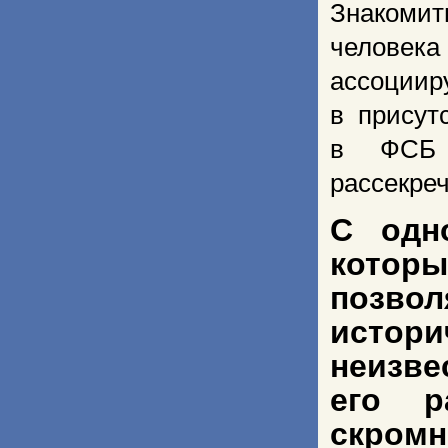
Знакоми
человека
ассоции
в присут
в ФСБ 
рассекре
С одн
котор
позв
истори
неизве
его р
скромн