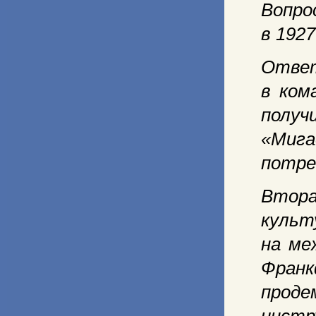
Вопро
в 1927
Отве
в ком
полу
«Миг
потре
Втора
куль
на ме
Фра
прод