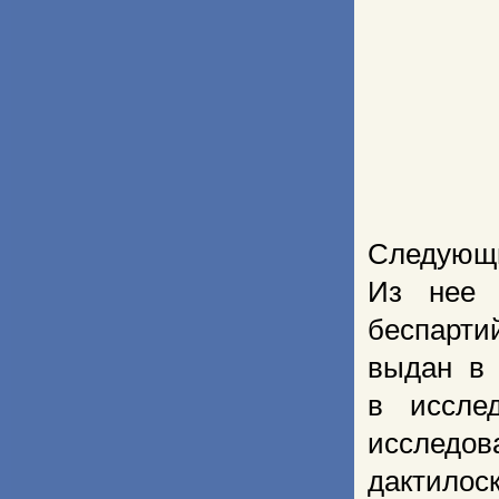
Следующи
Из нее 
беспарти
выдан в 
в иссле
исследов
дактилос