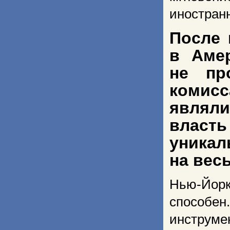
иностранн
После 
в Амер
не пр
комисс
являли
власть
уникал
на вес
Нью-Йорк
способен
инструме