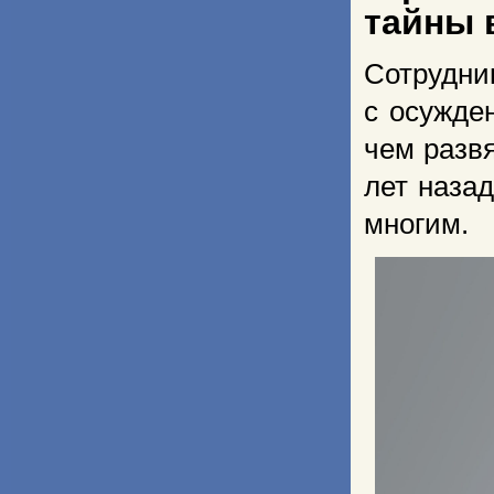
тайны 
Сотрудник
с осужде
чем развя
лет назад
многим.