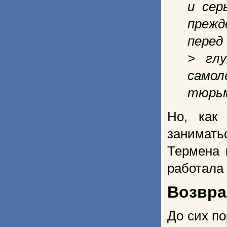
и сер
прежд
перед
> глу
само
тюрь
Но, как
заниматьс
Термена 
работала 
Возвра
До сих по