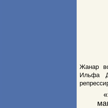
Жанар в
Ильфа Д
репресси
«
ма