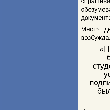
спрашива
обезуме
документ
Много де
возбужда
«Н
студ
у
подп
был