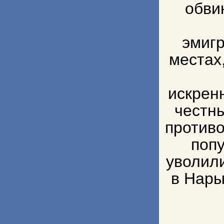
обви
эмигр
местах
искрен
честн
против
попу
уволил
в Нары