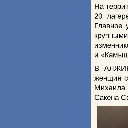
На терри
20 лагер
Главное 
крупным
изменник
и «Камыш
В АЛЖИР
женщин с
Михаила 
Сакена С