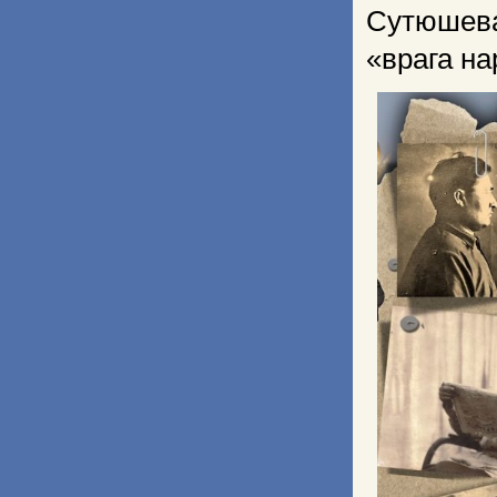
Сутюшев
«врага н