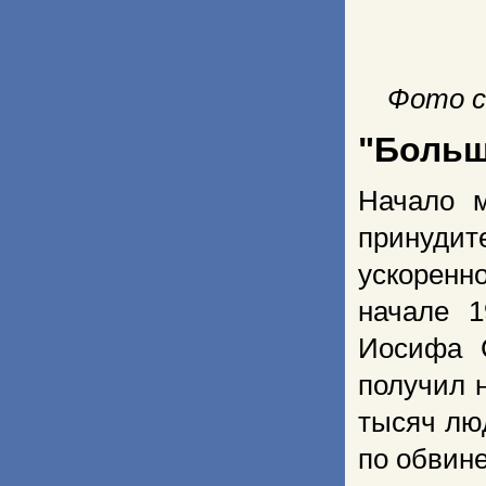
Фото с
"Больш
Начало 
принуди
ускоренн
начале 1
Иосифа 
получил 
тысяч лю
по обвин