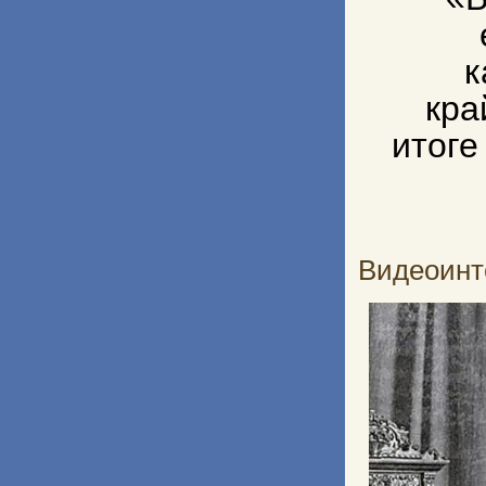
к
кра
итоге
Видеоинт