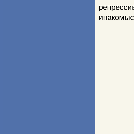
репрес
инакомыс