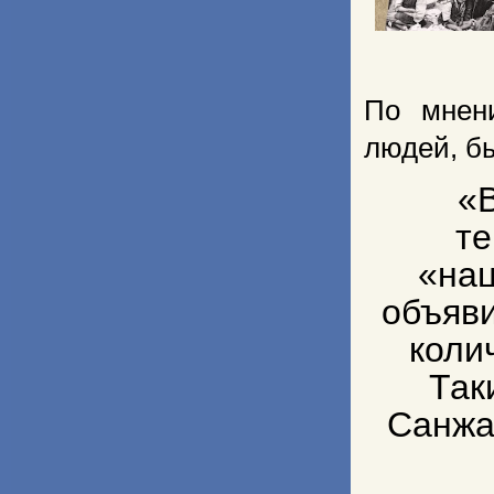
По мнен
людей, б
«
те
«нац
объяви
коли
Так
Санжа