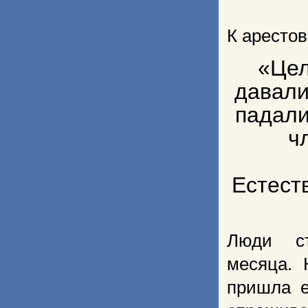
К аресто
«Цел
давали
падали
ч
Естест
Люди ст
месяца. 
пришла е