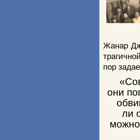
Жанар Дж
трагично
пор зада
«Со
они по
обви
ли 
можно 