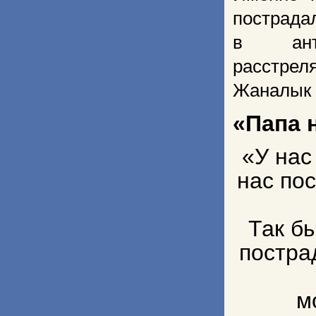
пострада
в анти
расстреля
Жаналык 
«
Папа 
«У нас
нас пос
Так бы
постра
м