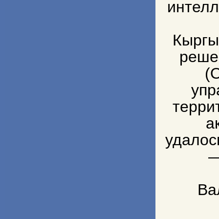
интелл
Кыргы
реше
(
упр
терри
а
удалос
Ва