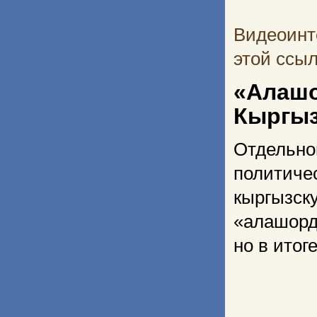
Видеоинт
этой ссы
«Алаш
Кыргыз
Отдельн
политиче
кыргызс
«алашорд
но в итог