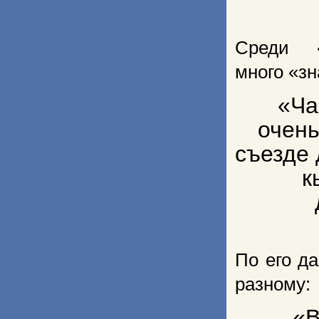
Среди 
много «з
«Ча
очень
съезде 
к
По его д
разному:
«В