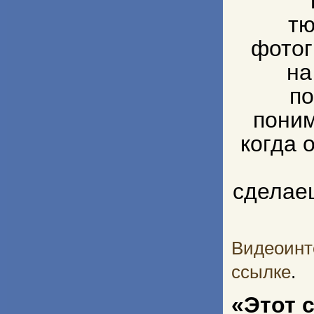
тю
фотог
на
по
поним
когда 
сделаеш
Видеоинт
ссылке
.
«Этот 