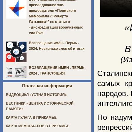
преследование экс-
председателя «Пермского
Мемориала»* Роберта
Латыпова** по статье о
«
«дискредитации вооруженных
сил РФ»
Возвращение имён - Пермь -
В
2024. Несколько слов об итогах
(И
ВОЗВРАЩЕНИЕ ИМЁН . ПЕРМЬ .
Сталински
2024 . ТРАНСЛЯЦИЯ
самых кр
Полезная информация
народов.
ВИДЕОЦИКЛ «УСТНАЯ ИСТОРИЯ»
интеллиг
ВЕСТНИКИ «ЦЕНТРА ИСТОРИЧЕСКОЙ
ПАМЯТИ»
По надум
КАРТА ГУЛАГА В ПРИКАМЬЕ
репресси
КАРТА МЕМОРИАЛОВ В ПРИКАМЬЕ