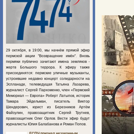
29 октября, в 19:00, мы начнём прямой эфир
пермской акции "Возвращение имён". Вновь
пермяки публично зачитают имена земляков -
жертв Большого террора. К эфиру также
присоединятся: пермские уличные музыканты,
устроившие недавно концерт солидарности на
Эспланаде, телеведущая Татьяна Лазарева,
журналист Сергей Пархоменко, член «Пермский
Мемориал — Европа» Роберт Латыпов, историк
Тамара Эйдельман, писатель Виктор
Шендерович, юрист из Березников Артём
Файзулин, правозащитник Сергей Трутнев,
правозащитник Олег Орлов. Вести эфир будут
журналисты Юлия Балабанова и Роман Попов.
ЕСПЧ признал незаконным