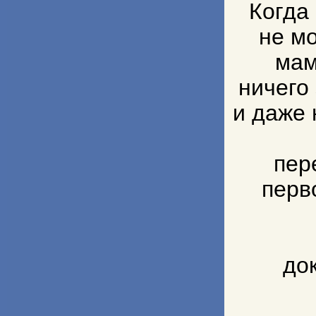
Когда
не м
мам
ничего
и даже 
пер
перв
до