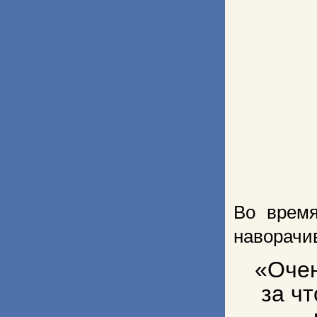
Во время
наворачи
«Очен
за ч