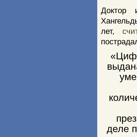
Доктор 
Хангельд
лет,
счи
пострада
«Цифр
выдан
уме
колич
през
деле п