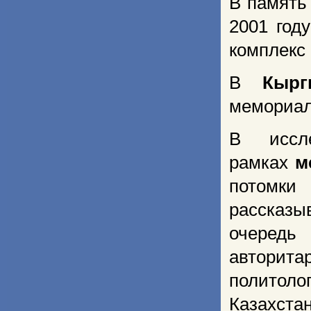
В память
2001 год
комплекс
В
Кырг
мемориал
В иссл
рамках
м
потомки
рассказ
очередь
авторит
политол
Казахста