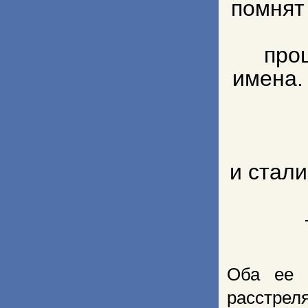
помнят 
про
имена.
и стали
Оба ее
расстрел