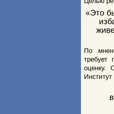
Целью реп
«Это б
изб
живе
По мнен
требует 
оценку. 
Институт 
в