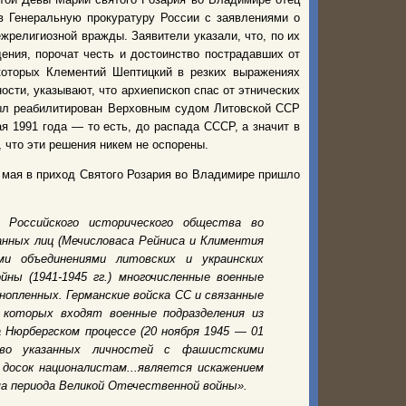
в Генеральную прокуратуру России с заявлениями о
религиозной вражды. Заявители указали, что, по их
ния, порочат честь и достоинство пострадавших от
которых Клементий Шептицкий в резких выражениях
ости, указывают, что архиепископ спас от этнических
был реабилитирован Верховным судом Литовской ССР
 1991 года — то есть, до распада СССР, а значит в
 что эти решения никем не оспорены.
 мая в приход Святого Розария во Владимире пришло
я Российского исторического общества во
анных лиц (Мечисловаса Рейниса и Климентия
ми объединениями литовских и украинских
ны (1941-1945 гг.) многочисленные военные
нопленных. Германские войска СС и связанные
о которых входят военные подразделения из
 Нюрбергском процессе (20 ноября 1945 — 01
тво указанных личностей с фашистскими
досок националистам...является искажением
ма периода Великой Отечественной войны».