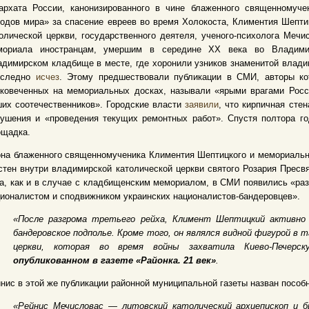
зархата России, канонизированного в чине блаженного священномуче
одов мира» за спасение евреев во время Холокоста, Климентия Шептиц
олической церкви, государственного деятеля, ученого-психолога Мечи
мориала иностранцам, умершим в середине XX века во Владими
димирском кладбище в месте, где хоронили узников знаменитой влади
сследно
исчез
. Этому предшествовали публикации в СМИ, авторы ко
ековеченных на мемориальных досках, называли «ярыми врагами Росс
их соотечественников». Городские власти
заявили
, что кирпичная сте
ушения и «проведения текущих ремонтных работ». Спустя полтора го
ощадка.
на блаженного священномученика Климентия Шептицкого и мемориальн
стен внутри владимирской католической церкви святого Розария Пресв
а, как и в случае с кладбищенским мемориалом, в СМИ появились «ра
ионалистом и сподвижником украинских националистов-бандеровцев».
«После разгрома третьего рейха, Климент Шептицкий активно
бандеровское подполье. Кроме того, он являлся видной фигурой в 
церкви, которая во время войны захватила Киево-Печерс
опубликованном в газете «Районка. 21 век»
.
нис в этой же публикации районной муниципальной газеты назван пособ
«Рейнис Мечисловас — литовский католический архиепископ и 