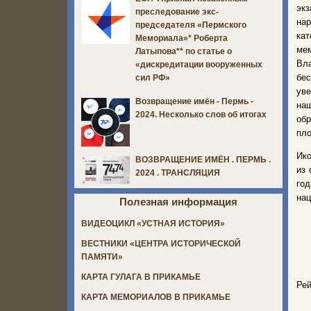
эк
преследование экс-
нар
председателя «Пермского
кат
Мемориала»* Роберта
ме
Латыпова** по статье о
Вла
«дискредитации вооруженных
бе
сил РФ»
ув
Возвращение имён - Пермь -
наш
2024. Несколько слов об итогах
обр
пл
Ико
ВОЗВРАЩЕНИЕ ИМЁН . ПЕРМЬ .
из 
2024 . ТРАНСЛЯЦИЯ
год
нац
Полезная информация
ВИДЕОЦИКЛ «УСТНАЯ ИСТОРИЯ»
ВЕСТНИКИ «ЦЕНТРА ИСТОРИЧЕСКОЙ
ПАМЯТИ»
КАРТА ГУЛАГА В ПРИКАМЬЕ
Рей
КАРТА МЕМОРИАЛОВ В ПРИКАМЬЕ