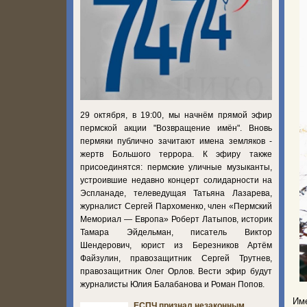
29 октября, в 19:00, мы начнём прямой эфир
пермской акции "Возвращение имён". Вновь
пермяки публично зачитают имена земляков -
жертв Большого террора. К эфиру также
присоединятся: пермские уличные музыканты,
устроившие недавно концерт солидарности на
Эспланаде, телеведущая Татьяна Лазарева,
журналист Сергей Пархоменко, член «Пермский
Мемориал — Европа» Роберт Латыпов, историк
Тамара Эйдельман, писатель Виктор
Шендерович, юрист из Березников Артём
Файзулин, правозащитник Сергей Трутнев,
правозащитник Олег Орлов. Вести эфир будут
журналисты Юлия Балабанова и Роман Попов.
Им
ЕСПЧ признал незаконным