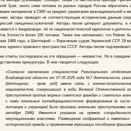
гий Зуев, около семи человек из разных городов России обратились 
верке материалов в СМИ на предмет разжигания межнациональной и меж
нию, авторы приводят не соответствующие историческим данным сведе
прессий священнослужителей. Авторы писем цитируют документы, в 
ывается о бандеровцах, об их националистической идеологии и деятельн
ток Холокста более 100 человек. Также они напоминают, что Рейнис 
мая 1989 года, а Шептицкий — Верховным судом Украинской ССР 29 мая
ках единого правового пространства СССР. Авторы писем подчеркивают,
ие ответы последовали на эти обращения — неизвестно. Но в середине
дставление прокуратуры. В нем говорится следующее:
«Согласно заключению специалистов Регионального отделени
Владимирской области от 07.05.2025 года №7 деятельность указ
Шептицкого, - прим. ред) имела связь с военно-политически
националистов, совершивших в годы Великой Отечественной вой
преступления против мирных советских граждан и советских воен
с ними локальные коллаборационистские формирования (в числ
литовцев и украинцев) были признаны военными преступниками на
октября 1946). Имеются указания на прямое сотрудничес
оккупационными властями. Размещение изображений и памятных 
исторической правды и проявлением героизации пособников фашиз