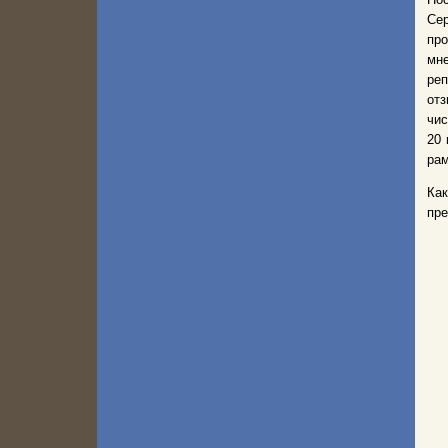
Сер
про
мне
ре
отз
чис
20 
рам
Как
пре