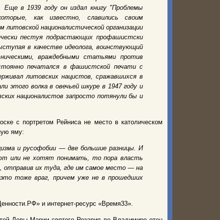
 Еще в 1939 году он издал книгу "Проблемы
оторые, как известно, славились своим
м литовской националистической организации
тически пестуя подрастающих профашистски
ыступая в качестве идеолога, воинствующий
ническими, враждебными статьями против
остоянно печатался в фашистской печати с
ерживал литовских нацистов, сражавшихся в
и этого волка в овечьей шкуре в 1947 году и
овских националистов запросто потянули бы и
оске с портретом Рейниса не место в католическом
ную яму:
ацизма и русофобии — две большие разницы. И
ают или не хотят понимать, то пора власть
 отправив их туда, где им самое место — на
 это тоже враг, причем уже не в прошедших
енности.РФ» и интернет-ресурс «Время33».
той Девы Марии святого Розария во Владимире отец