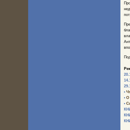
Пр
не
пот
Пр
бла
вла
Ант
впо
Под
Ре
20.
14.
29.
•
Ч
•
О
•
С
КН
КН
КН