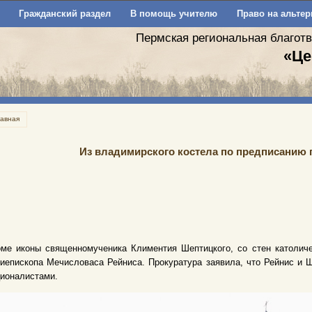
Гражданский раздел
В помощь учителю
Право на альтер
Пермская региональная благот
«Це
лавная
Из владимирского костела по предписанию 
оме иконы священномученика Климентия Шептицкого, со стен католич
иепископа Мечисловаса Рейниса. Прокуратура заявила, что Рейнис и 
ионалистами.