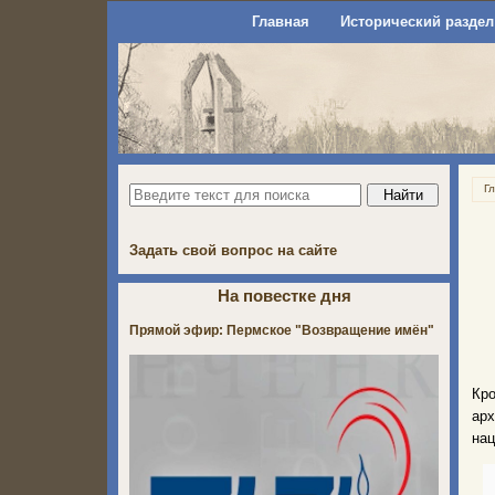
Главная
Исторический раздел
Г
Задать свой вопрос на сайте
На повестке дня
Прямой эфир: Пермское "Возвращение имён"
Кр
арх
нац