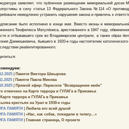
окуратура заявляет, что публичное размещение мемориальной доски 
допустимы в силу статьи 13 Федерального Закона №114 «О противоде
ребовали немедленно устранить нарушения закона и привлечь к ответст
едписание было исполнено в конце мая. Вместо иконы и мемориально
женного Теофилюса Матулёниса, арестованного в 1947 году, обвиненног
сти и отбывавшего срок во Владимирском централе, а также образ бел
ония Дземешкевича, бывшего в 1920-е годы настоятелем католического 
следствии реабилитированного.
елиться:
комендуем:
12.2025
|
Памяти Виктора Шмырова
11.2025
|
Памяти Павла Микова
10.2025
|
Прямой эфир: Пермское "Возвращение имён"
то отмечено на Карте террора и ГУЛАГа в Прикамье
 Карте террора и ГУЛАГа в Прикамье
сылка крестьян на Урал в 1930-е годы
ИГА ПАМЯТИ
|
Любила его всей душой
ИГА ПАМЯТИ
|
«Нас, как собак, покидали в телегу…»
ИГА ПАМЯТИ
|
Главная страница
,
О проекте