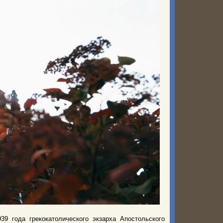
39 года грекокатолического экзарха Апостольского