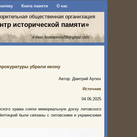
нативу
Книга памяти
О нас
ворительная общественная организация
нтр исторической памяти»
e-mail:
histmemory59@gmail.com
прокуратуры убрали икону
Автор: Дмитрий Артюх
Источник
04.06.2025
еского храма сняли мемориальную доску литовского
Шептицкий были связаны с литовскими и украинскими