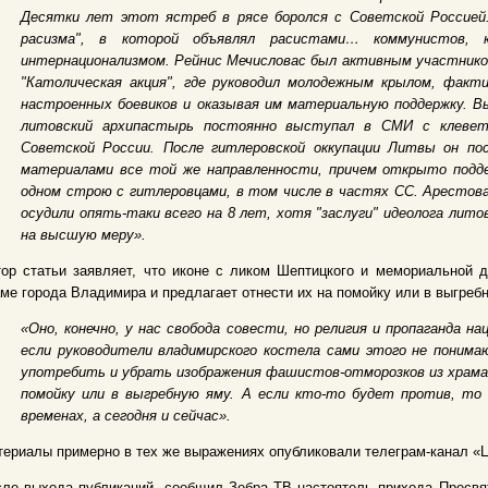
Десятки лет этот ястреб в рясе боролся с Советской Россией.
расизма", в которой объявлял расистами… коммунистов, к
интернационализмом. Рейнис Мечисловас был активным участнико
"Католическая акция", где руководил молодежным крылом, фак
настроенных боевиков и оказывая им материальную поддержку. В
литовский архипастырь постоянно выступал в СМИ с клевет
Советской России. После гитлеровской оккупации Литвы он п
материалами все той же направленности, причем открыто подд
одном строю с гитлеровцами, в том числе в частях СС. Арестовал
осудили опять-таки всего на 8 лет, хотя "заслуги" идеолога лит
на высшую меру».
ор статьи заявляет, что иконе с ликом Шептицкого и мемориальной д
ме города Владимира и предлагает отнести их на помойку или в выгреб
«Оно, конечно, у нас свобода совести, но религия и пропаганда н
если руководители владимирского костела сами этого не поним
употребить и убрать изображения фашистов-отморозков из храма,
помойку или в выгребную яму. А если кто-то будет против, то
временах, а сегодня и сейчас».
ериалы примерно в тех же выражениях опубликовали телеграм-канал «Ц
ле выхода публикаций, сообщил Зебра ТВ настоятель прихода Пресвя