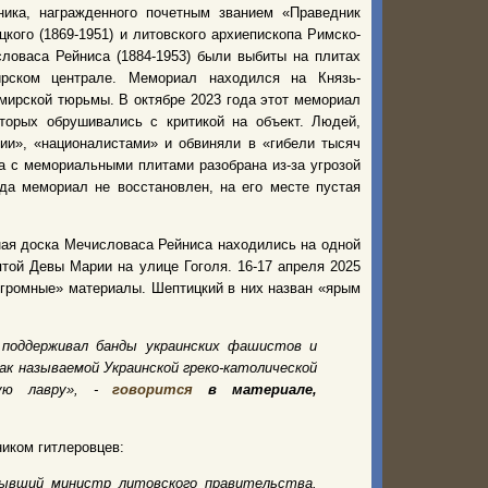
ника, награжденного почетным званием «Праведник
кого (1869-1951) и литовского архиепископа Римско-
словаса Рейниса (1884-1953) были выбиты на плитах
рском централе. Мемориал находился на Князь-
мирской тюрьмы. В октябре 2023 года этот мемориал
торых обрушивались с критикой на объект. Людей,
ии», «националистами» и обвиняли в «гибели тысяч
на с мемориальными плитами разобрана из-за угрозой
да мемориал не восстановлен, на его месте пустая
ая доска Мечисловаса Рейниса находились на одной
ятой Девы Марии на улице Гоголя. 16-17 апреля 2025
згромные» материалы. Шептицкий в них назван «ярым
 поддерживал банды украинских фашистов и
так называемой Украинской греко-католической
кую лавру», -
говорится
в материале,
ником гитлеровцев:
бывший министр литовского правительства.