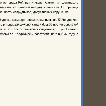
Мечисловаса Рейниса и иконы Климентия Шептицкого
йствии экстремистской деятельности». От прихода
венности сотрудников, допустивших нарушение.
й доски размещен образ архиепископа Кайшядориса,
о в призывах духовенства к борьбе против советской
орусского католического священника, Слуги Божьего
храма во Владимире и расстрелянного в 1937 году, а