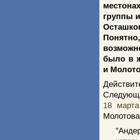
местона
группы и
Осташко
Понятно,
возможн
было в ж
и Молото
Действит
Следующа
18 марта
Молотова.
Анде