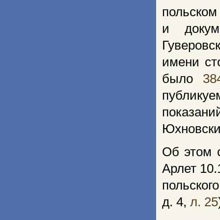
польском
и докум
Гуверовс
имени ст
было
38
публикуе
показан
Юхновски
Об этом 
Арлет 10
польского
д. 4,
л. 25