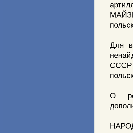
артил
МАЙЗН
польс
Для в
ненай
СССР 
польс
О ре
допол
НАРО