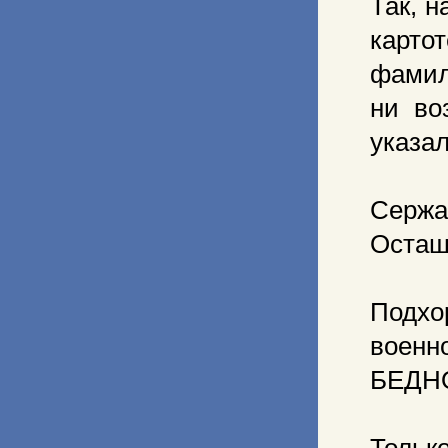
Так, 
карто
фамил
ни во
указал
Серж
Осташ
Подх
воен
БЕДН
Толь