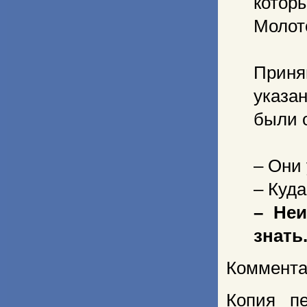
которы
Молот
Приня
указа
были 
– Они 
– Куда
– Неи
знать
Коммента
Копия п