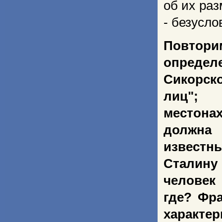
об их раз
- безусло
Повт
опреде
Сикорск
лиц"; 
местона
должна 
известн
Сталину
человек
где? Фр
характ