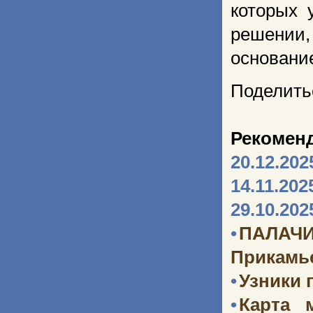
которых 
решении,
основани
Поделить
Рекомен
20.12.202
14.11.202
29.10.202
•
ПАЛАЧИ
Прикамь
•
Узники 
•
Карта 