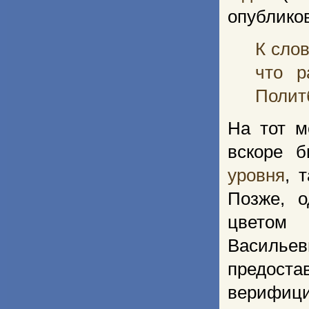
опублико
К слов
что р
Политб
На тот м
вскоре 
уровня
, 
Позже, 
цветом 
Васильеви
предост
верифици