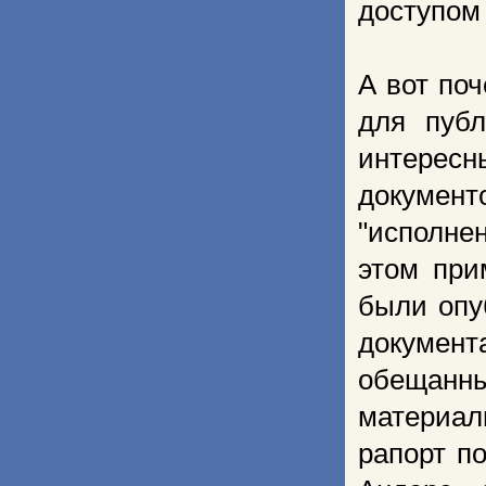
доступом
А вот по
для публ
интерес
докумен
"исполнен
этом при
были опу
документ
обещанн
материал
рапорт п