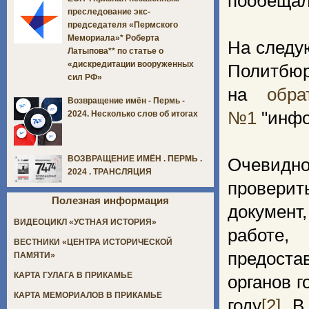
пообещал 
преследование экс-
председателя «Пермского
Мемориала»* Роберта
На следу
Латыпова** по статье о
«дискредитации вооруженных
Политбюр
сил РФ»
на
обра
Возвращение имён - Пермь -
№1
"инфо
2024. Несколько слов об итогах
ВОЗВРАЩЕНИЕ ИМЁН . ПЕРМЬ .
Очевидно
2024 . ТРАНСЛЯЦИЯ
проверит
Полезная информация
документ
ВИДЕОЦИКЛ «УСТНАЯ ИСТОРИЯ»
работе,
ВЕСТНИКИ «ЦЕНТРА ИСТОРИЧЕСКОЙ
предост
ПАМЯТИ»
КАРТА ГУЛАГА В ПРИКАМЬЕ
органов 
КАРТА МЕМОРИАЛОВ В ПРИКАМЬЕ
году
[2]
. В