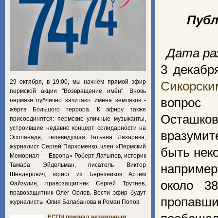
Публ
Дата раз
3 декабр
29 октября, в 19:00, мы начнём прямой эфир
Сикорск
пермской акции "Возвращение имён". Вновь
вопрос 
пермяки публично зачитают имена земляков -
жертв Большого террора. К эфиру также
Осташк
присоединятся: пермские уличные музыканты,
устроившие недавно концерт солидарности на
вразумит
Эспланаде, телеведущая Татьяна Лазарева,
журналист Сергей Пархоменко, член «Пермский
быть нек
Мемориал — Европа» Роберт Латыпов, историк
Тамара Эйдельман, писатель Виктор
например
Шендерович, юрист из Березников Артём
около 3
Файзулин, правозащитник Сергей Трутнев,
правозащитник Олег Орлов. Вести эфир будут
пропавш
журналисты Юлия Балабанова и Роман Попов.
ЕСПЧ признал незаконным