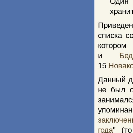
Один 
храни
Приведен
списка с
котор
и
Бед
15
Новак
Данный д
не был о
занималс
упоминан
заключен
года
" (т