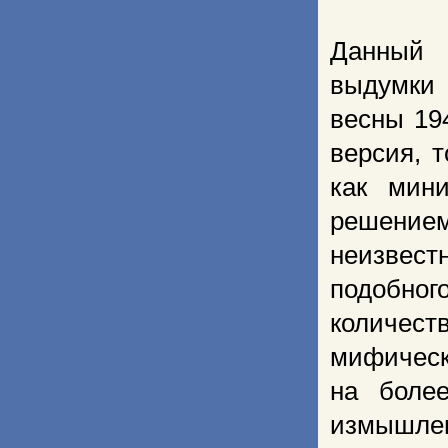
Данный 
выдумки 
весны 19
версия, 
как мин
решением
неизвестн
подобно
количес
мифическ
на боле
измышлен