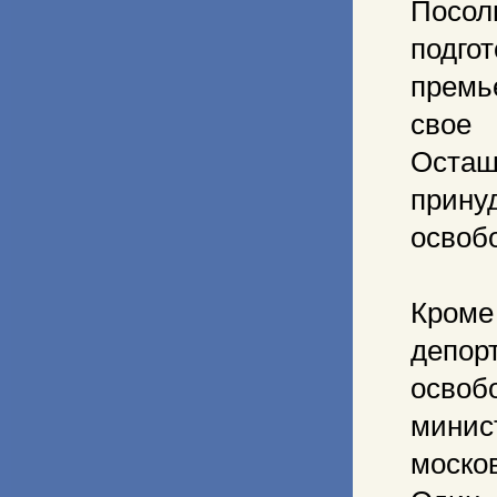
Посо
подго
премь
свое
Оста
прин
освоб
Кроме
депор
освоб
минис
моско