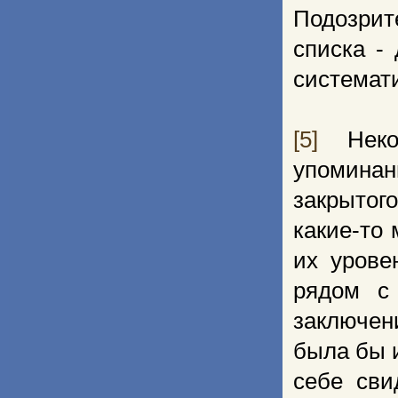
Подозрит
списка -
системат
[5]
Некот
упоминан
закрытог
какие-то 
их урове
рядом с
заключени
была бы и
себе сви