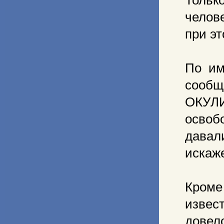
челове
при эт
По им
сооб
ОКУЛИ
освоб
давали
искаж
Кроме
извес
дове