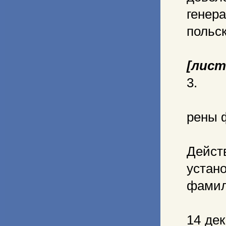
гене
польс
[лист
3.
рены 
Дейс
устан
фамили
14 де