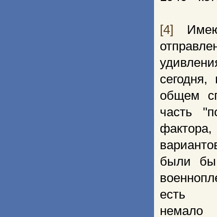
[4]
Имеют
отправл
удивлени
сегодня,
общем сп
часть "п
фактора,
варианто
были бы
военнопл
есть 
немал