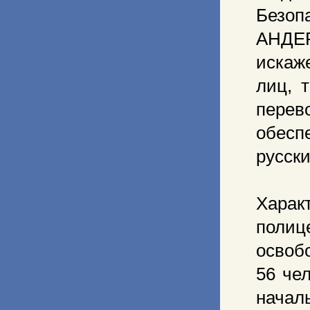
Безоп
АНДЕ
искаж
лиц, 
перев
обесп
русски
Хара
поли
освоб
56 че
начал