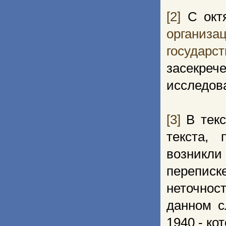
[2]
С октя
организ
государс
засекре
исследов
[3]
В текс
текста,
возникли
переписк
неточнос
данном с
1940 - ко