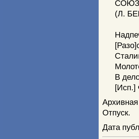
СОЮЗ
(Л. Б
Надпе
[Разо]
Стали
Молот
В дел
[Исп.]
Архивная
Отпуск.
Дата публ