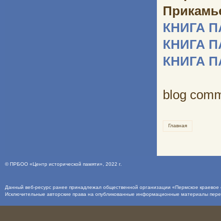
Прикамь
КНИГА 
КНИГА 
КНИГА 
blog com
Главная
©
ПРБОО «Центр исторической памяти»
, 2022 г.
Данный веб-ресурс ранее принадлежал общественной организации «Пермское краевое о
Исключительные авторские права на опубликованные информационные материалы пер