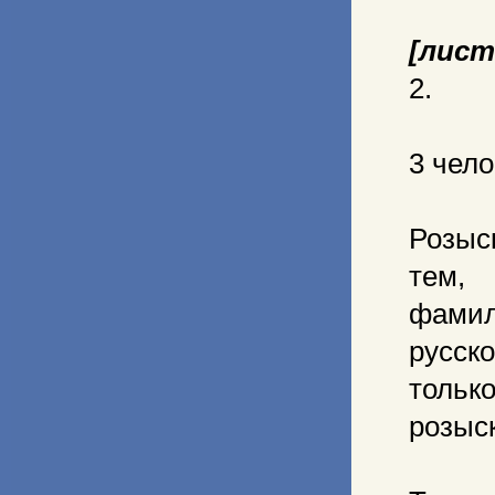
[лист
2.
3 чело
Розыс
тем, 
фамил
русск
тольк
розыс