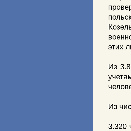
прове
польс
Козел
военн
этих л
Из 3.
учета
челове
Из чи
3.320