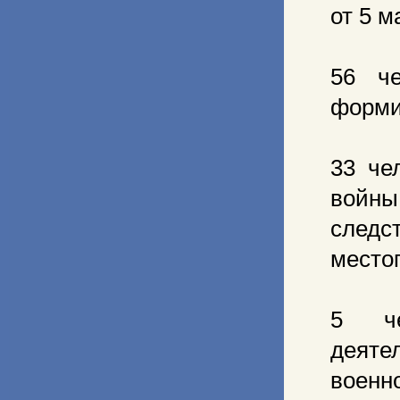
от 5 м
56 ч
форми
33 че
войн
след
место
5 че
деят
военн