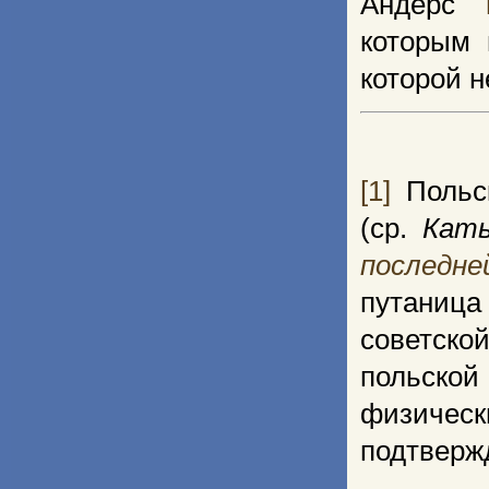
Андерс
которым 
которой 
[1]
Польск
(ср.
Каты
последне
путаница
советско
польско
физическ
подтвержд