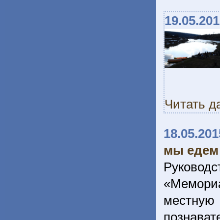
19.05.20
Читать д
18.05.201
мы едем
Руководс
«Мемориа
местную
познават