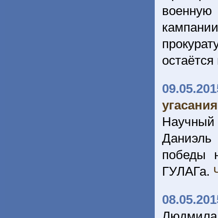
военную 
кампани
прокура
остаётся
09.05.201
угасани
Научный
Даниэль
победы 
ГУЛАГа.
08.05.201
Людмила 