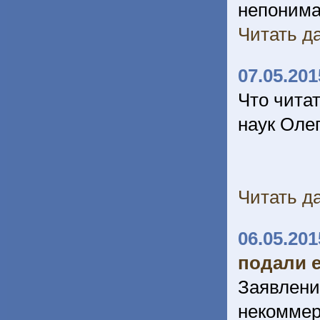
непонима
Читать да
07.05.201
Что читат
наук Оле
Читать да
06.05.201
подали 
Заявле
некоммер