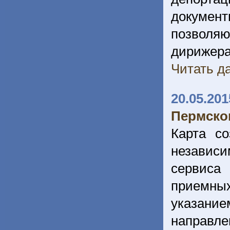
докумен
позволя
дирижер
Читать да
20.05.201
Пермско
Карта со
независ
сервиса
приемных
указание
направле