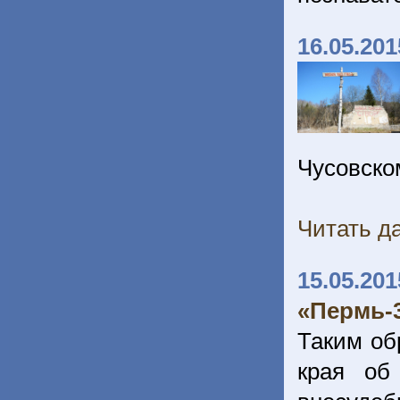
16.05.201
Чусовско
Читать да
15.05.201
«Пермь-
Таким об
края об