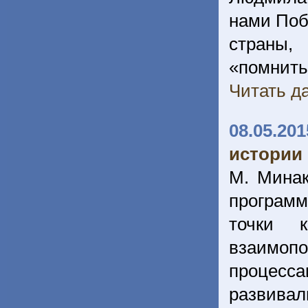
нами Поб
страны,
«помнить»
Читать да
08.05.201
истории 
М. Минак
програм
точки 
взаимопо
процесс
развива