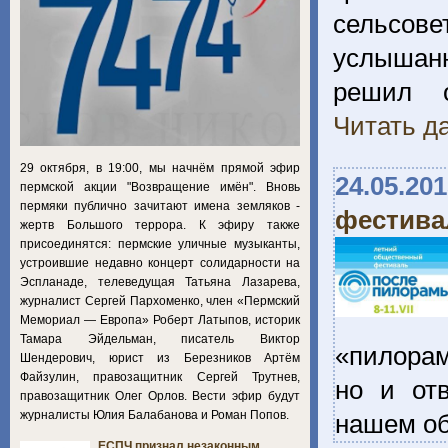
сельсове
услышан
решил о
Читать да
29 октября, в 19:00, мы начнём прямой эфир
24.05.20
пермской акции "Возвращение имён". Вновь
пермяки публично зачитают имена земляков -
фестива
жертв Большого террора. К эфиру также
присоединятся: пермские уличные музыканты,
устроившие недавно концерт солидарности на
Эспланаде, телеведущая Татьяна Лазарева,
журналист Сергей Пархоменко, член «Пермский
Мемориал — Европа» Роберт Латыпов, историк
Тамара Эйдельман, писатель Виктор
«пилорам
Шендерович, юрист из Березников Артём
Файзулин, правозащитник Сергей Трутнев,
но и от
правозащитник Олег Орлов. Вести эфир будут
журналисты Юлия Балабанова и Роман Попов.
нашем о
ЕСПЧ признал незаконным