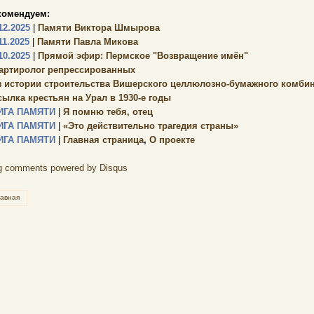
комендуем:
12.2025
|
Памяти Виктора Шмырова
11.2025
|
Памяти Павла Микова
10.2025
|
Прямой эфир: Пермское "Возвращение имён"
артиролог репрессированных
з истории строительства Вишерского целлюлозно-бумажного комбин
сылка крестьян на Урал в 1930-е годы
ИГА ПАМЯТИ
|
Я помню тебя, отец
ИГА ПАМЯТИ
|
«Это действительно трагедия страны»
ИГА ПАМЯТИ
|
Главная страница
,
О проекте
g comments powered by
Disqus
лавная