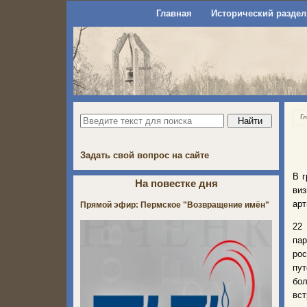
Главная
Исторический раздел
Г
Задать свой вопрос на сайте
В г
На повестке дня
виз
арт
Прямой эфир: Пермское "Возвращение имён"
22
па
рос
пут
бол
вст