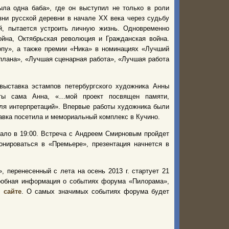
ла одна баба», где он выступил не только в роли
зни русской деревни в начале ХХ века через судьбу
й, пытается устроить личную жизнь. Одновременно
йна, Октябрьская революция и Гражданская война.
опу», а также премии «Ника» в номинациях «Лучший
плана», «Лучшая сценарная работа», «Лучшая работа
ыставка эстампов петербургского художника Анны
оты сама Анна, «…мой проект посвящен памяти,
ля интерпретаций». Впервые работы художника были
ставка посетила и мемориальный комплекс в Кучино.
чало в 19:00. Встреча с Андреем Смирновым пройдет
онироваться в «Премьере», презентация начнется в
 перенесенный с лета на осень 2013 г. стартует 21
дробная информация о событиях форума «Пилорама»,
 сайте
. О самых значимых событиях форума будет