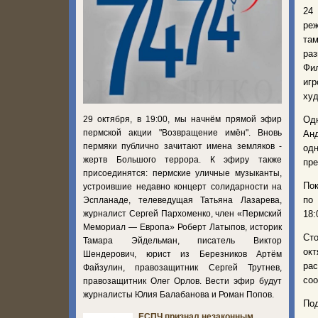
24
реж
та
ра
Фи
игр
худ
29 октября, в 19:00, мы начнём прямой эфир
Од
пермской акции "Возвращение имён". Вновь
Ан
пермяки публично зачитают имена земляков -
одн
жертв Большого террора. К эфиру также
пре
присоединятся: пермские уличные музыканты,
Пок
устроившие недавно концерт солидарности на
по
Эспланаде, телеведущая Татьяна Лазарева,
журналист Сергей Пархоменко, член «Пермский
18:
Мемориал — Европа» Роберт Латыпов, историк
Сто
Тамара Эйдельман, писатель Виктор
окт
Шендерович, юрист из Березников Артём
ра
Файзулин, правозащитник Сергей Трутнев,
соо
правозащитник Олег Орлов. Вести эфир будут
журналисты Юлия Балабанова и Роман Попов.
Под
ЕСПЧ признал незаконным