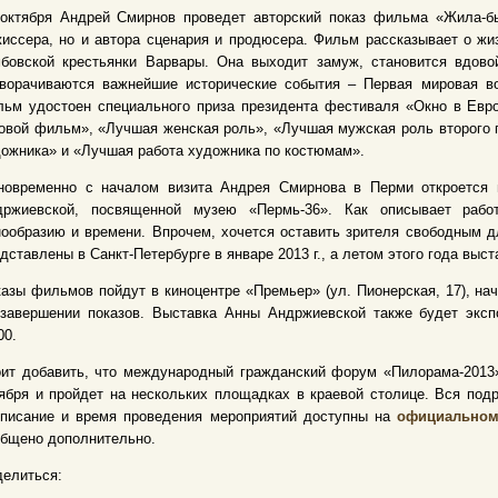
 октября Андрей Смирнов проведет авторский показ фильма «Жила-бы
иссера, но и автора сценария и продюсера. Фильм рассказывает о жи
мбовской крестьянки Варвары. Она выходит замуж, становится вдово
зворачиваются важнейшие исторические события – Первая мировая во
льм удостоен специального приза президента фестиваля «Окно в Евр
овой фильм», «Лучшая женская роль», «Лучшая мужская роль второго 
ожника» и «Лучшая работа художника по костюмам».
новременно с началом визита Андрея Смирнова в Перми откроется в
држиевской, посвященной музею «Пермь-36». Как описывает раб
ообразию и времени. Впрочем, хочется оставить зрителя свободным д
дставлены в Санкт-Петербурге в январе 2013 г., а летом этого года вы
азы фильмов пойдут в киноцентре «Премьер» (ул. Пионерская, 17), на
 завершении показов. Выставка Анны Андржиевской также будет эксп
00.
ит добавить, что международный гражданский форум «Пилорама-2013»,
ября и пройдет на нескольких площадках в краевой столице. Вся по
списание и время проведения мероприятий доступны на
официальном
бщено дополнительно.
елиться: