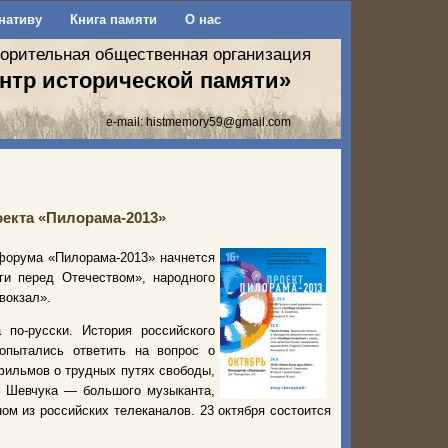
нативу
Книга памяти
О нас
ворительная общественная организация
нтр исторической памяти»
e-mail:
histmemory59@gmail.com
оекта «Пилорама-2013»
 форума «Пилорама-2013» начнется
ги перед Отечеством», народного
вокзал».
по-русски. История российского
опытались ответить на вопрос о
 фильмов о трудных путях свободы,
я Шевчука — большого музыканта,
ом из российских телеканалов. 23 октября состоится