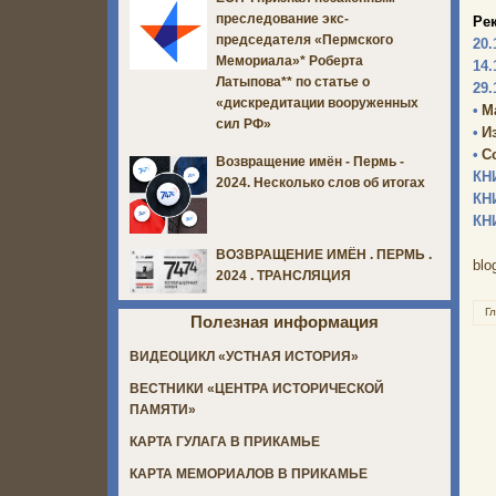
преследование экс-
Ре
председателя «Пермского
20.
Мемориала»* Роберта
14.
Латыпова** по статье о
29.
«дискредитации вооруженных
•
М
сил РФ»
•
И
•
С
Возвращение имён - Пермь -
КН
2024. Несколько слов об итогах
КН
КН
ВОЗВРАЩЕНИЕ ИМЁН . ПЕРМЬ .
blo
2024 . ТРАНСЛЯЦИЯ
Г
Полезная информация
ВИДЕОЦИКЛ «УСТНАЯ ИСТОРИЯ»
ВЕСТНИКИ «ЦЕНТРА ИСТОРИЧЕСКОЙ
ПАМЯТИ»
КАРТА ГУЛАГА В ПРИКАМЬЕ
КАРТА МЕМОРИАЛОВ В ПРИКАМЬЕ