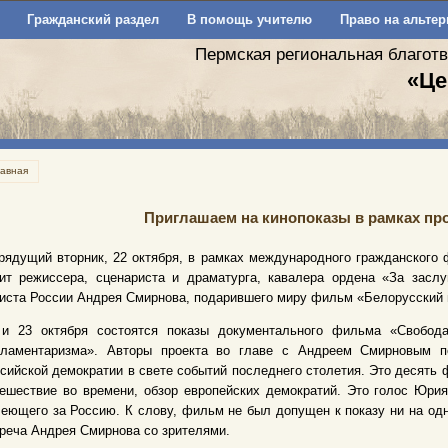
Гражданский раздел
В помощь учителю
Право на альтер
Пермская региональная благот
«Це
лавная
Приглашаем на кинопоказы в рамках пр
рядущий вторник, 22 октября, в рамках международного гражданского
ит режиссера, сценариста и драматурга, кавалера ордена «За заслу
иста России Андрея Смирнова, подарившего миру фильм «Белорусский 
 и 23 октября состоятся показы документального фильма «Свобода 
рламентаризма». Авторы проекта во главе с Андреем Смирновым п
сийской демократии в свете событий последнего столетия. Это десять
ешествие во времени, обзор европейских демократий. Это голос Юри
еющего за Россию. К слову, фильм не был допущен к показу ни на одн
реча Андрея Смирнова со зрителями.