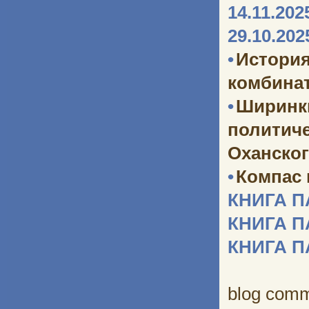
14.11.202
29.10.202
•
Истори
комбината
•
Ширинк
политич
Оханског
•
Компас
КНИГА 
КНИГА 
КНИГА 
blog com