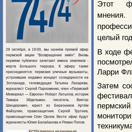
Этот ф
мнения
професси
целый год
29 октября, в 19:00, мы начнём прямой эфир
В ходе ф
пермской акции "Возвращение имён". Вновь
посмотре
пермяки публично зачитают имена земляков -
жертв Большого террора. К эфиру также
Ларри Фл
присоединятся: пермские уличные музыканты,
устроившие недавно концерт солидарности на
Эспланаде, телеведущая Татьяна Лазарева,
Затем со
журналист Сергей Пархоменко, член «Пермский
фестивал
Мемориал — Европа» Роберт Латыпов, историк
Тамара Эйдельман, писатель Виктор
пермски
Шендерович, юрист из Березников Артём
Файзулин, правозащитник Сергей Трутнев,
монитор
правозащитник Олег Орлов. Вести эфир будут
журналисты Юлия Балабанова и Роман Попов.
техникум
ЕСПЧ признал незаконным