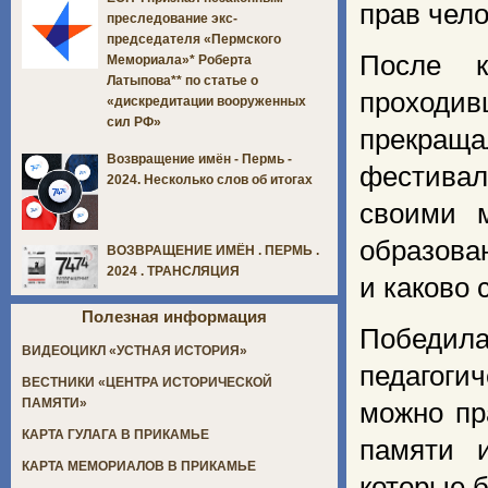
прав чело
преследование экс-
председателя «Пермского
После к
Мемориала»* Роберта
Латыпова** по статье о
проходи
«дискредитации вооруженных
сил РФ»
прекращ
Возвращение имён - Пермь -
фестива
2024. Несколько слов об итогах
своими м
образован
ВОЗВРАЩЕНИЕ ИМЁН . ПЕРМЬ .
2024 . ТРАНСЛЯЦИЯ
и каково 
Полезная информация
Победил
ВИДЕОЦИКЛ «УСТНАЯ ИСТОРИЯ»
педагоги
ВЕСТНИКИ «ЦЕНТРА ИСТОРИЧЕСКОЙ
ПАМЯТИ»
можно пр
КАРТА ГУЛАГА В ПРИКАМЬЕ
памяти 
КАРТА МЕМОРИАЛОВ В ПРИКАМЬЕ
которые 