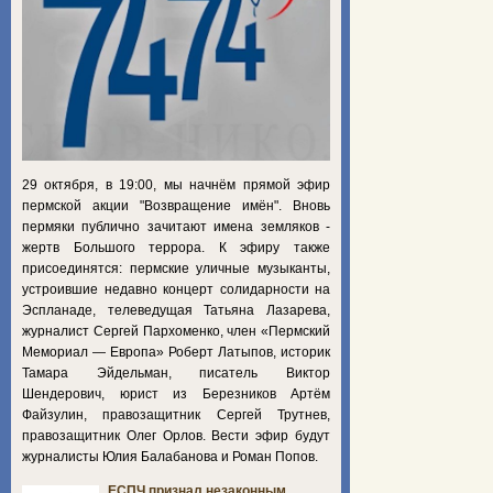
29 октября, в 19:00, мы начнём прямой эфир
пермской акции "Возвращение имён". Вновь
пермяки публично зачитают имена земляков -
жертв Большого террора. К эфиру также
присоединятся: пермские уличные музыканты,
устроившие недавно концерт солидарности на
Эспланаде, телеведущая Татьяна Лазарева,
журналист Сергей Пархоменко, член «Пермский
Мемориал — Европа» Роберт Латыпов, историк
Тамара Эйдельман, писатель Виктор
Шендерович, юрист из Березников Артём
Файзулин, правозащитник Сергей Трутнев,
правозащитник Олег Орлов. Вести эфир будут
журналисты Юлия Балабанова и Роман Попов.
ЕСПЧ признал незаконным