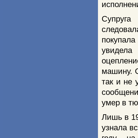
исполнен
Супруга
следова
покупала
увидела 
оцеплени
машину. 
так и не
сообщени
умер в тю
Лишь в 1
узнала вс