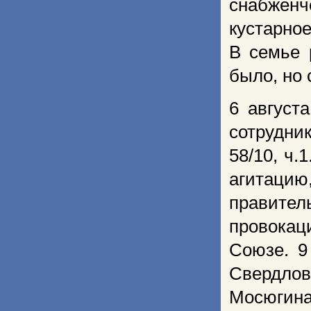
снабжен
кустарное
В семье 
было, но
6 август
сотрудни
58/10, ч
агитацию
правит
провокац
Союзе. 9
Свердло
Мосюгин