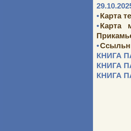
29.10.202
•
Карта т
•
Карта 
Прикамь
•
Ссыльн
КНИГА 
КНИГА 
КНИГА 