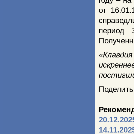
году – н
от 16.01
справедл
период 
Полученн
«Клавди
искренн
постигши
Поделить
Рекомен
20.12.202
14.11.202