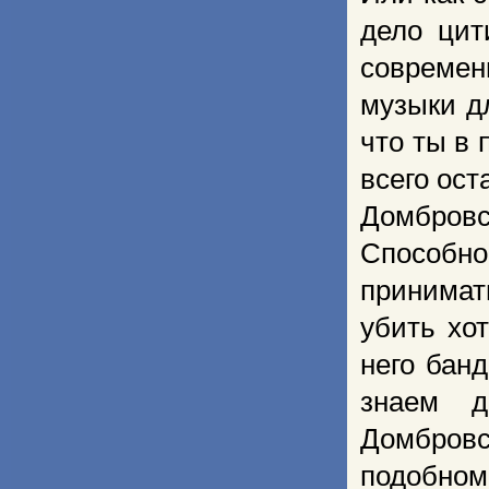
дело цит
совреме
музыки д
что ты в 
всего ост
Домбровс
Способно
принимат
убить хо
него бан
знаем д
Домбровс
подобном