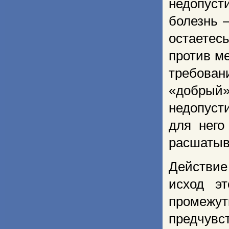
недопуст
болезнь 
остаетес
против ме
требован
«добрый
недопуст
для него
расшатыв
Действие
исход э
промеж
предчувс