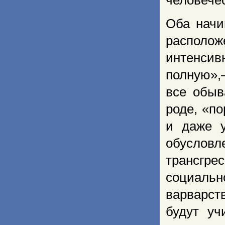
человечес
Оба начи
распол
интенсив
полную»,
все обыв
роде, «по
и даже у
обусловл
трансгр
социаль
варварст
будут уч