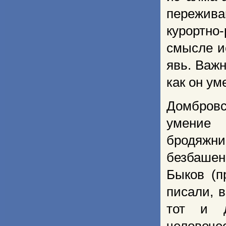
пережив
курортно
смысле и
явь. Важн
как он ум
Домбров
умение
бродяжн
безбаше
Быков (п
писали, 
тот и д