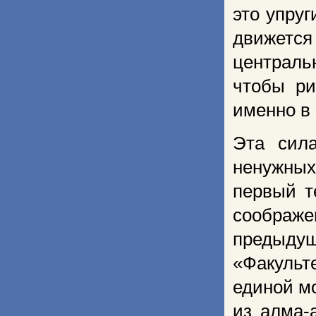
это упруг
движет
централь
чтобы ри
именно в 
Эта сил
ненужны
первый т
соображ
предыду
«Факульт
единой м
из алма-