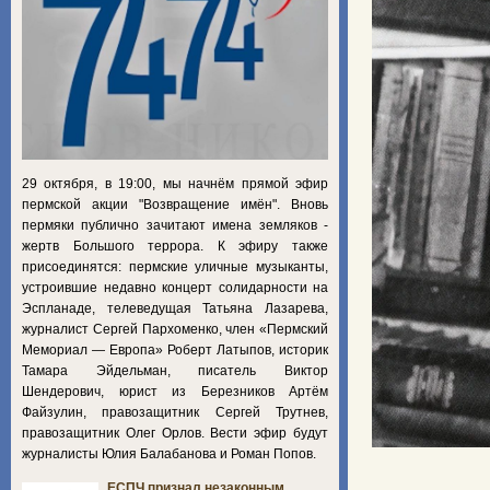
29 октября, в 19:00, мы начнём прямой эфир
пермской акции "Возвращение имён". Вновь
пермяки публично зачитают имена земляков -
жертв Большого террора. К эфиру также
присоединятся: пермские уличные музыканты,
устроившие недавно концерт солидарности на
Эспланаде, телеведущая Татьяна Лазарева,
журналист Сергей Пархоменко, член «Пермский
Мемориал — Европа» Роберт Латыпов, историк
Тамара Эйдельман, писатель Виктор
Шендерович, юрист из Березников Артём
Файзулин, правозащитник Сергей Трутнев,
правозащитник Олег Орлов. Вести эфир будут
журналисты Юлия Балабанова и Роман Попов.
ЕСПЧ признал незаконным