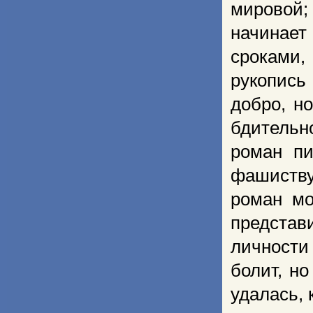
мировой;
начинает
сроками,
рукопись
добро, н
бдительн
роман пи
фашиству
роман мо
представ
личности
болит, но
удалась, 