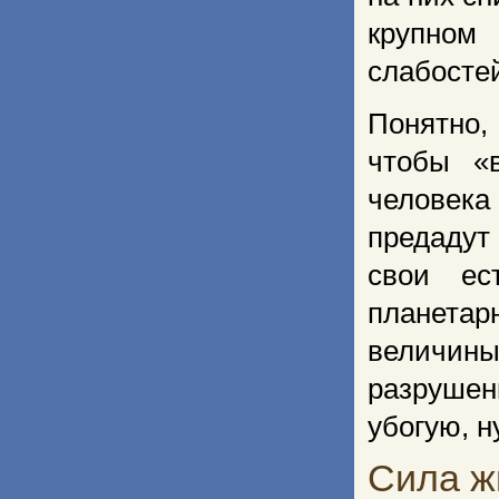
крупном
слабосте
Понятно, 
чтобы «
человека
предадут 
свои ес
планетар
величи
разрушен
убогую, н
Сила ж