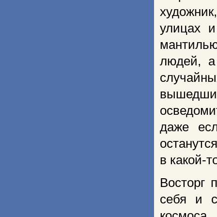
художни
улицах и
мантилью
людей, а
случайны
вышедши
осведоми
даже ес
останутс
в какой-т
Восторг 
себя и с
космоса.