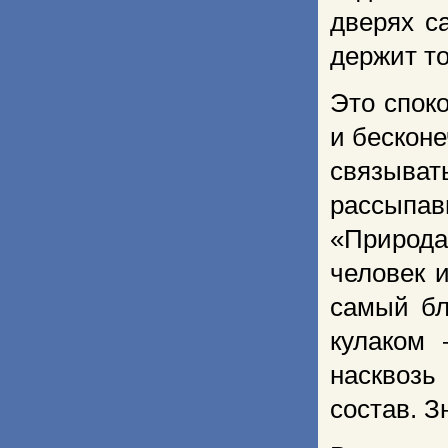
дверях с
держит т
Это спок
и бесконе
связыва
рассыпав
«Природа
человек и
самый бл
кулаком 
насквоз
состав. З