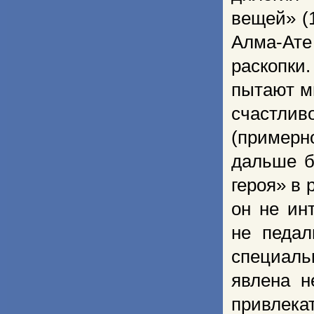
вещей» (1
Алма-Ате 
раскопки.
пытают м
счастли
(примерн
дальше б
героя» в 
он не ин
не педал
специаль
явлена н
привлека