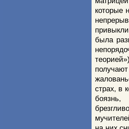
матрице
которые н
непрерыв
привыкли
была раз
непоряд
теорией»
получают
жаловань
страх, в
боязнь,
брезгли
мучителей
на них с