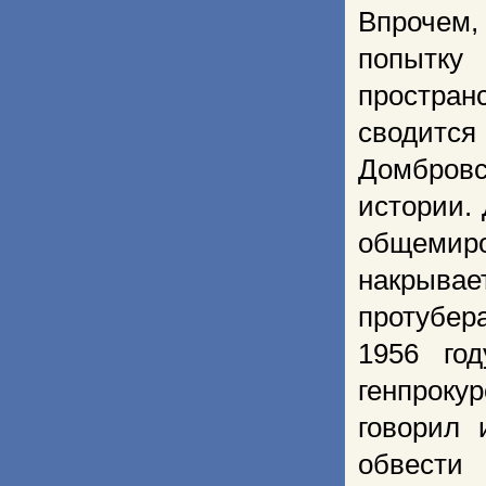
Впрочем,
попытку
простран
сводитс
Домбровс
истории.
общемир
накрывае
протубер
1956 го
генпроку
говорил 
обвести