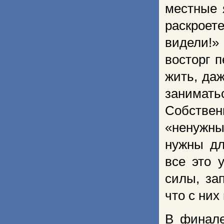
местные 
раскроет
видели!»
восторг 
жить, даж
заниматьс
Собствен
«ненужны
нужны дл
все это 
силы, за
что с них
В финале