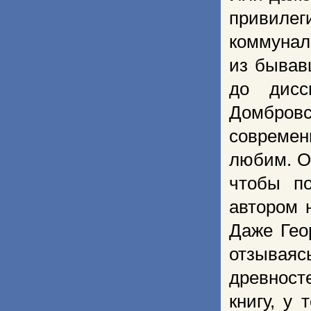
привилег
коммунал
из бывав
до дисс
Домбровс
современ
любим. О
чтобы по
автором 
Даже Гео
отзываяс
древносте
книгу, у