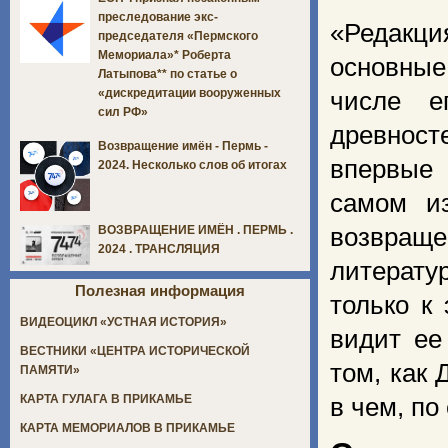
преследование экс-
«Редакци
председателя «Пермского
Мемориала»* Роберта
основные
Латыпова** по статье о
«дискредитации вооруженных
числе е
сил РФ»
древност
Возвращение имён - Пермь -
впервые 
2024. Несколько слов об итогах
самом из
возвраще
ВОЗВРАЩЕНИЕ ИМЁН . ПЕРМЬ .
2024 . ТРАНСЛЯЦИЯ
литерату
Полезная информация
только к
ВИДЕОЦИКЛ «УСТНАЯ ИСТОРИЯ»
видит ее
ВЕСТНИКИ «ЦЕНТРА ИСТОРИЧЕСКОЙ
том, как
ПАМЯТИ»
КАРТА ГУЛАГА В ПРИКАМЬЕ
в чем, по
КАРТА МЕМОРИАЛОВ В ПРИКАМЬЕ