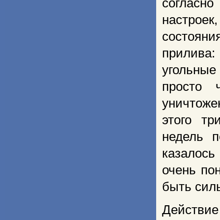
согласно
настроек
состоян
прилива:
угольные
просто 
уничтоже
этого тр
недель п
казалось
очень по
быть сил
Действи