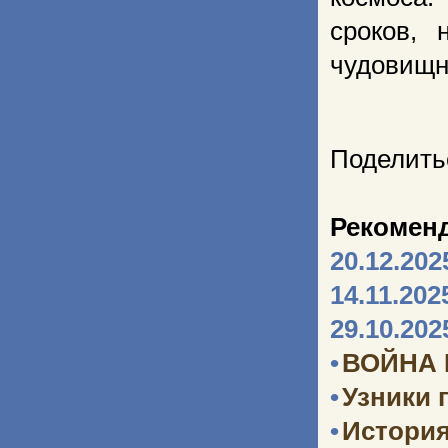
сроков, 
чудовищно
Поделить
Рекомен
20.12.202
14.11.202
29.10.202
•
ВОЙНА
•
Узники 
•
Истори