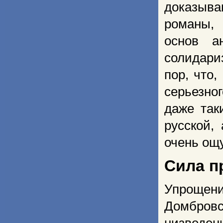
доказыв
романы,
основ ан
солидари
пор, что
серьезно
даже так
русской,
очень ощ
Сила п
Упрощен
Домбровс