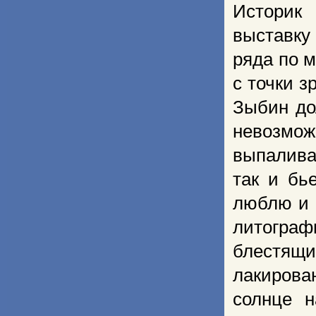
Историк
выставку
ряда по 
с точки 
Зыбин до
невозмо
выпалива
так и бь
люблю и 
литограф
блестящ
лакирова
солнце н