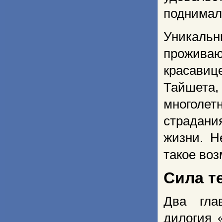
поднимал 
Уникаль
прожива
красавиц
Тайшета
многолет
страдания
жизни. Н
такое воз
Сила т
Два гла
дилогия 