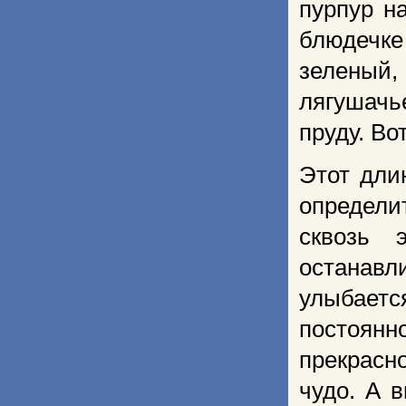
пурпур н
блюдечк
зеленый,
лягушачье
пруду. Во
Этот дли
определи
сквозь 
останав
улыбаетс
постоянно
прекрасн
чудо. А 