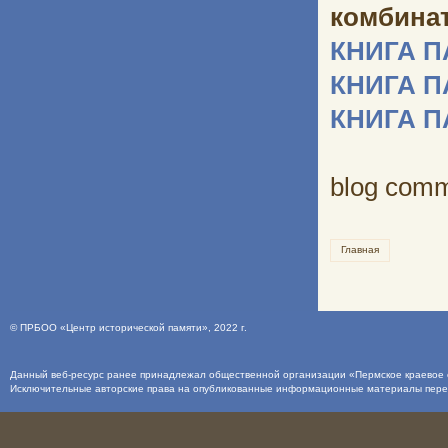
комбината
КНИГА 
КНИГА 
КНИГА 
blog com
Главная
©
ПРБОО «Центр исторической памяти»
, 2022 г.
Данный веб-ресурс ранее принадлежал общественной организации «Пермское краевое о
Исключительные авторские права на опубликованные информационные материалы пер