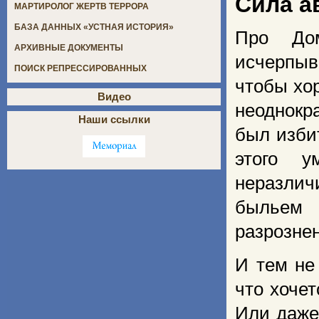
Сила а
МАРТИРОЛОГ ЖЕРТВ ТЕРРОРА
БАЗА ДАННЫХ «УСТНАЯ ИСТОРИЯ»
Про До
АРХИВНЫЕ ДОКУМЕНТЫ
исчерпыв
ПОИСК РЕПРЕССИРОВАННЫХ
чтобы хо
Видео
неоднокр
Наши ссылки
был изби
этого у
неразлич
быльем
разрозне
И тем не
что хочет
Или даже