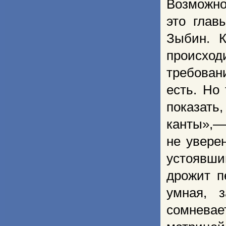
Возможно
это глав
Зыбин. К
происходи
требовани
есть. Но
показать
канты»,—
не увере
устоявши
дрожит п
умная, 
сомнева