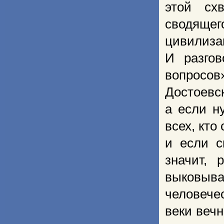
этой схв
сводящег
цивилиза
И разгов
вопросо
Достоевс
а если н
всех, кто
и если с
значит, 
выковыва
человечес
веки вечн