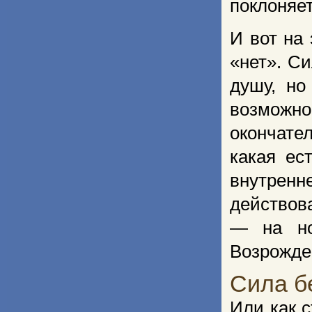
поклоняет
И вот на
«нет». С
душу, но
возможно
окончате
какая ес
внутренн
действов
— на но
Возрожде
Сила б
Или как 