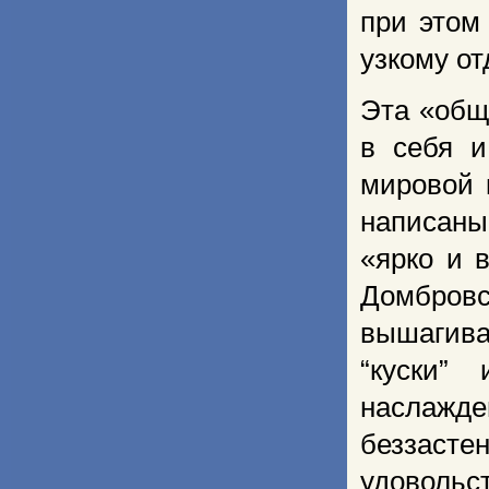
при этом
узкому о
Эта «обща
в себя и
мировой 
написаны
«ярко и 
Домбров
вышагива
“куски”
наслажде
беззасте
удовольс