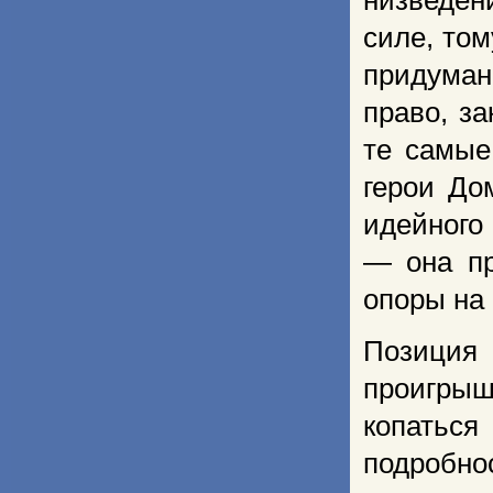
низведен
силе, том
придума
право, з
те самые
герои До
идейного
— она пр
опоры на 
Позиция
проигрыш
копатьс
подробн