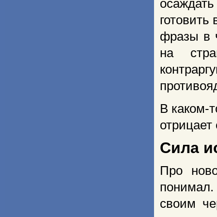
осаждат
готовить 
фразы в 
на стр
контрарг
противоя
В каком-
отрицает 
Сила и
Про ново
понимал.
своим че