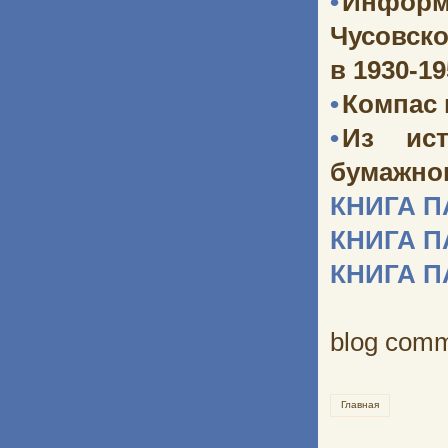
•
Информ
Чусовско
в 1930-1
•
Компас
•
Из ист
бумажног
КНИГА 
КНИГА 
КНИГА 
blog com
Главная