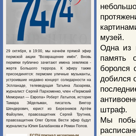
небольш
протяжен
картинам
музей.
Одна из 
29 октября, в 19:00, мы начнём прямой эфир
память о
пермской акции "Возвращение имён". Вновь
пермяки публично зачитают имена земляков -
боролся 
жертв Большого террора. К эфиру также
присоединятся: пермские уличные музыканты,
добился 
устроившие недавно концерт солидарности на
Эспланаде, телеведущая Татьяна Лазарева,
последн
журналист Сергей Пархоменко, член «Пермский
Мемориал — Европа» Роберт Латыпов, историк
антивоен
Тамара Эйдельман, писатель Виктор
штраф.
Шендерович, юрист из Березников Артём
Файзулин, правозащитник Сергей Трутнев,
Мы побы
правозащитник Олег Орлов. Вести эфир будут
журналисты Юлия Балабанова и Роман Попов.
расписан
ЕСПЧ признал незаконным