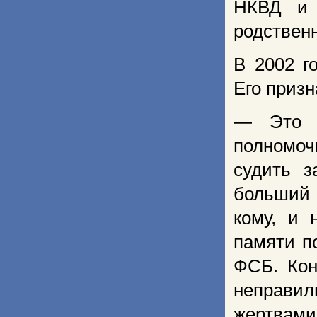
НКВД и 
родственн
В 2002 г
Его призн
— Это б
полномоч
судить з
больший 
кому, и 
памяти п
ФСБ. Кон
неправи
жертвами