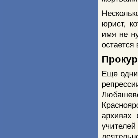
Нескольк
юрист, к
имя не н
остается 
Прокур
Еще одни
репрес
Любашевс
Краснояр
архивах 
учителей
деятельн