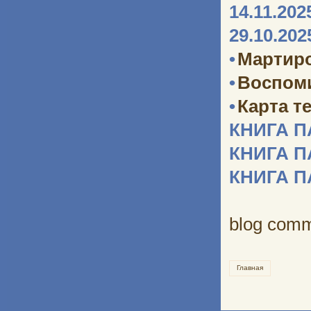
14.11.202
29.10.202
•
Мартир
•
Воспоми
•
Карта т
КНИГА 
КНИГА 
КНИГА 
blog com
Главная