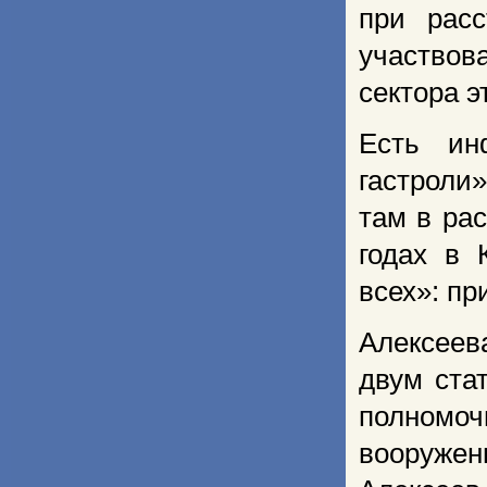
при рас
участвов
сектора э
Есть ин
гастроли
там в ра
годах в 
всех»: пр
Алексеев
двум ста
полномоч
вооруже