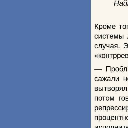
Най
Кроме то
системы 
случая. 
«контрре
— Пробле
сажали н
вытворял
потом го
репресси
процент
исполните