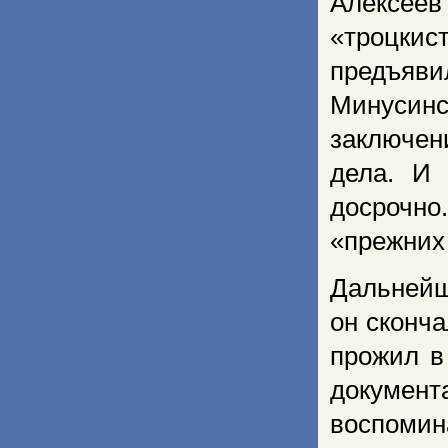
Алексеев
«троцкис
предъяви
Минусинс
заключен
дела. И 
досрочно
«прежних 
Дальнейш
он сконча
прожил в
документ
воспомин