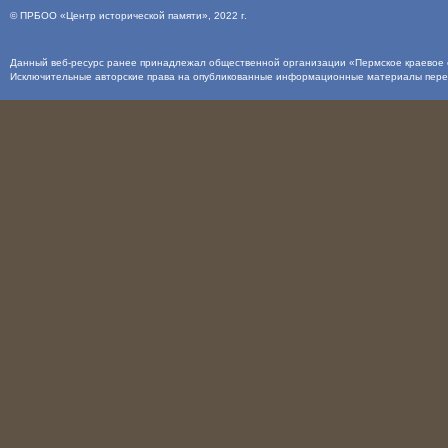
©
ПРБОО «Центр исторической памяти»
, 2022 г.
Данный веб-ресурс ранее принадлежал общественной организации «Пермское краевое о
Исключительные авторские права на опубликованные информационные материалы пер