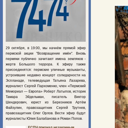
29 октября, в 19:00, мы начнём прямой эфир
пермской акции "Возвращение имён". Вновь
пермяки публично зачитают имена земляков -
жертв Большого террора. К эфиру также
присоединятся: пермские уличные музыканты,
устроившие недавно концерт солидарности на
Эспланаде, телеведущая Татьяна Лазарева,
журналист Сергей Пархоменко, член «Пермский
Мемориал — Европа» Роберт Латыпов, историк
Тамара Эйдельман, писатель Виктор
Шендерович, юрист из Березников Артём
Файзулин, правозащитник Сергей Трутнев,
правозащитник Олег Орлов. Вести эфир будут
журналисты Юлия Балабанова и Роман Попов.
ЕСПЧ признал незаконным