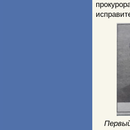
прокуро
исправит
Первый