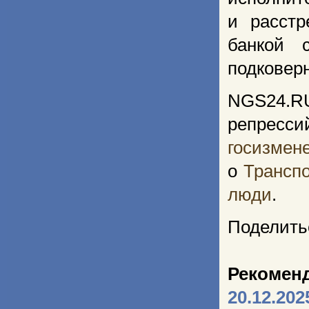
и расстр
банкой 
подковерн
NGS24.R
репресси
госизме
о
Транспо
люди
.
Поделить
Рекомен
20.12.202