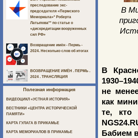
преследование экс-
В Ми
председателя «Пермского
Мемориала»* Роберта
приг
Латыпова** по статье о
Исто
«дискредитации вооруженных
сил РФ»
Возвращение имён - Пермь -
2024. Несколько слов об итогах
В Красн
ВОЗВРАЩЕНИЕ ИМЁН . ПЕРМЬ .
2024 . ТРАНСЛЯЦИЯ
1930–194
не мене
Полезная информация
ВИДЕОЦИКЛ «УСТНАЯ ИСТОРИЯ»
как мини
ВЕСТНИКИ «ЦЕНТРА ИСТОРИЧЕСКОЙ
те, кто
ПАМЯТИ»
NGS24.R
КАРТА ГУЛАГА В ПРИКАМЬЕ
Бабием в
КАРТА МЕМОРИАЛОВ В ПРИКАМЬЕ