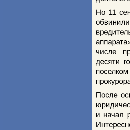
Но 11 се
обвинил
вредител
аппарата
числе пр
десяти г
поселком
прокурор
После ос
юридическ
и начал 
Интересн