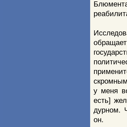
Блюмента
реабилит
Исследо
обращает
государ
полити
применит
скромным
у меня в
есть] же
дурном. 
он.