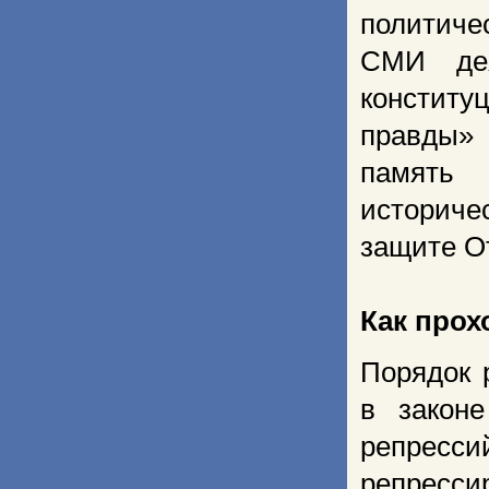
политиче
СМИ дея
конститу
правды» 
память 
историче
защите От
Как прох
Порядок 
в закон
репресси
репресс