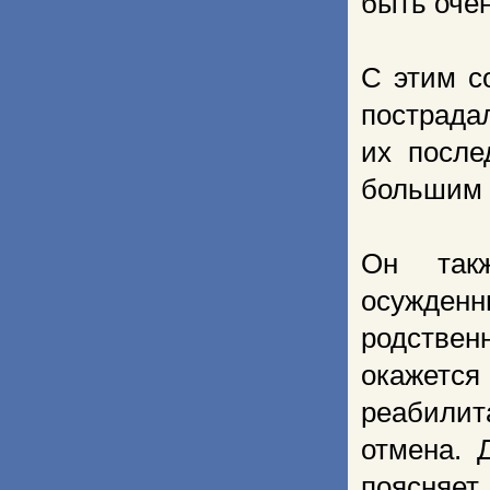
быть оче
С этим с
пострада
их после
большим 
Он такж
осужден
родствен
окажетс
реабилит
отмена. 
поясняет