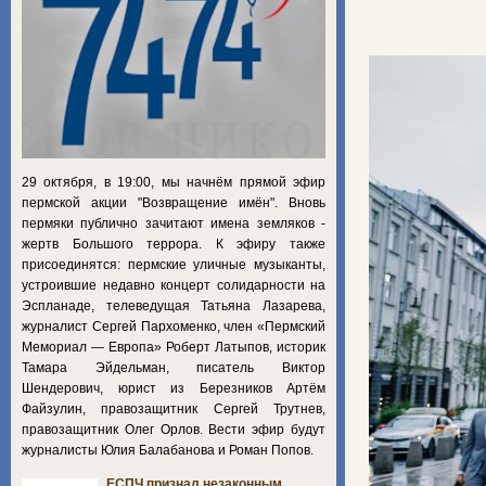
29 октября, в 19:00, мы начнём прямой эфир
пермской акции "Возвращение имён". Вновь
пермяки публично зачитают имена земляков -
жертв Большого террора. К эфиру также
присоединятся: пермские уличные музыканты,
устроившие недавно концерт солидарности на
Эспланаде, телеведущая Татьяна Лазарева,
журналист Сергей Пархоменко, член «Пермский
Мемориал — Европа» Роберт Латыпов, историк
Тамара Эйдельман, писатель Виктор
Шендерович, юрист из Березников Артём
Файзулин, правозащитник Сергей Трутнев,
правозащитник Олег Орлов. Вести эфир будут
журналисты Юлия Балабанова и Роман Попов.
ЕСПЧ признал незаконным