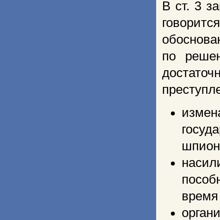
В ст. 3 
говорит
обоснова
по реше
достаточ
преступле
измен
госуд
шпиона
насил
пособ
время
орган