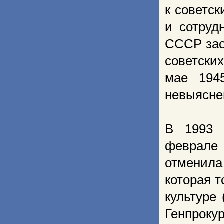
к советс
и сотруд
СССР зао
советски
мае 194
невыясне
В 1993 
феврале 
отменила
которая 
культуре
Генпроку