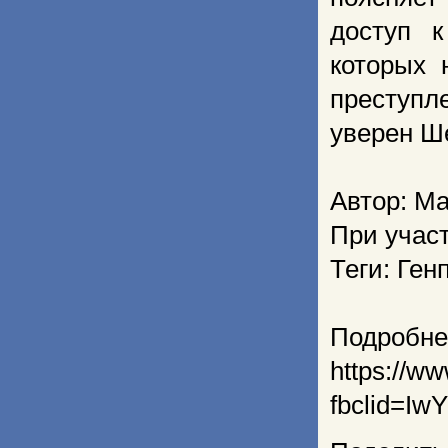
доступ к
которых 
преступл
уверен Ш
Автор: М
При участ
Теги: Ген
Подробне
https://w
fbclid=