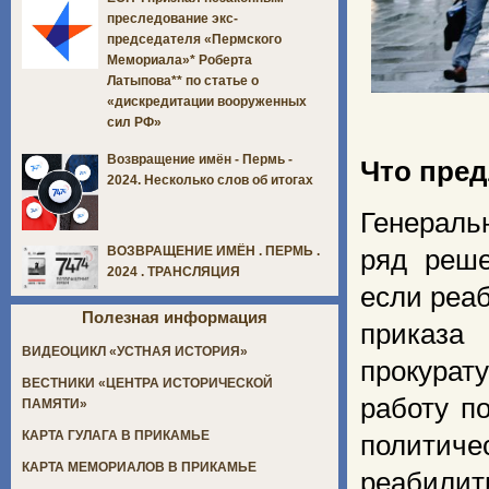
преследование экс-
председателя «Пермского
Мемориала»* Роберта
Латыпова** по статье о
«дискредитации вооруженных
сил РФ»
Возвращение имён - Пермь -
Что пре
2024. Несколько слов об итогах
Генераль
ВОЗВРАЩЕНИЕ ИМЁН . ПЕРМЬ .
ряд реше
2024 . ТРАНСЛЯЦИЯ
если реа
Полезная информация
приказа
ВИДЕОЦИКЛ «УСТНАЯ ИСТОРИЯ»
прокурат
ВЕСТНИКИ «ЦЕНТРА ИСТОРИЧЕСКОЙ
работу п
ПАМЯТИ»
КАРТА ГУЛАГА В ПРИКАМЬЕ
полити
КАРТА МЕМОРИАЛОВ В ПРИКАМЬЕ
реабили