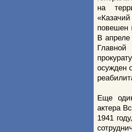
на терр
«Казачий 
повешен 
В апреле
Главной
прокурат
осужден 
реабилит
Еще один
актера В
1941 год
сотрудни