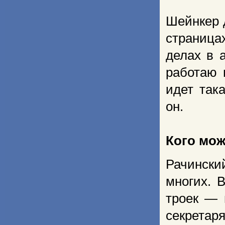
Шейнкер 
страница
делах в 
работаю 
идет так
он.
Кого мож
Рачинский
многих. 
троек — 
секрета