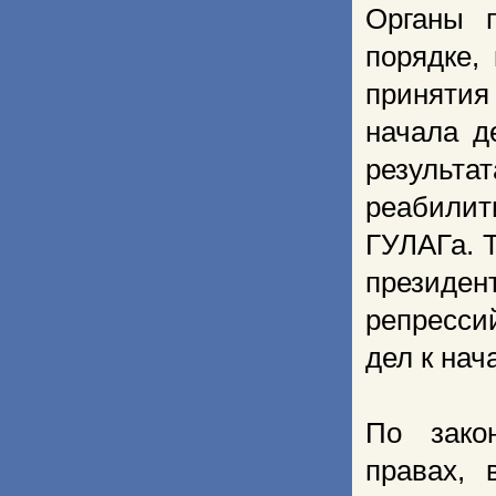
Органы п
порядке,
принятия
начала д
результ
реабилит
ГУЛАГа. 
президе
репресси
дел к нач
По зако
правах, 