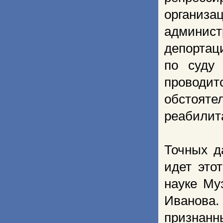
организа
админис
депортаци
по суду
проводи
обстоят
реабилит
Точных д
идет это
науке Му
Иванова.
признан