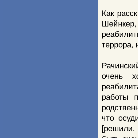
Как расс
Шейнке
реабили
террора, 
Рачински
очень х
реабилит
работы п
родствен
что осуд
[решили,