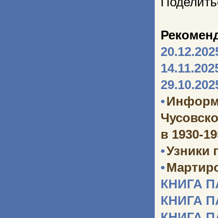
Поделить
Рекомен
20.12.202
14.11.202
29.10.202
•
Информ
Чусовско
в 1930-1
•
Узники 
•
Мартир
КНИГА 
КНИГА 
КНИГА 