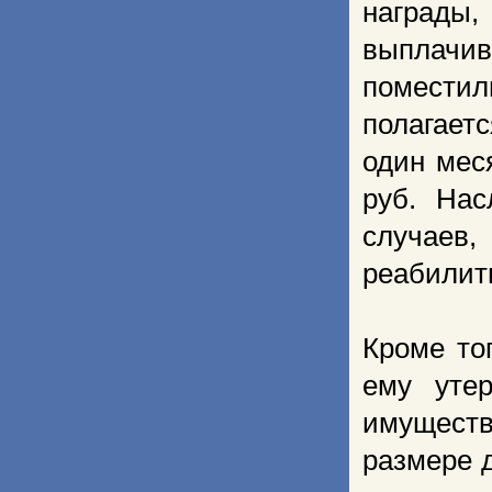
награды
выплачив
помести
полагает
один мес
руб. Нас
случаев
реабилит
Кроме то
ему уте
имущест
размере д