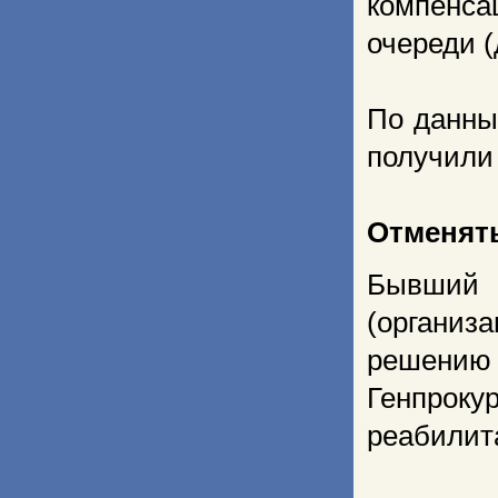
компенс
очереди (
По данны
получили 
Отменять
Бывший
(организ
решению
Генпрок
реабилит