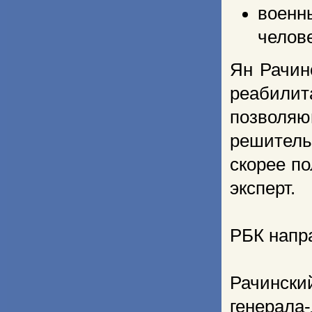
военн
челове
Ян Рачин
реабилит
позволяю
решительн
скорее п
эксперт.
РБК напра
Рачинск
генерала