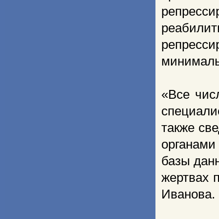
репресси
реабилити
репрес
минимальн
«Все чис
специали
также св
органами
базы дан
жертвах 
Иванова.