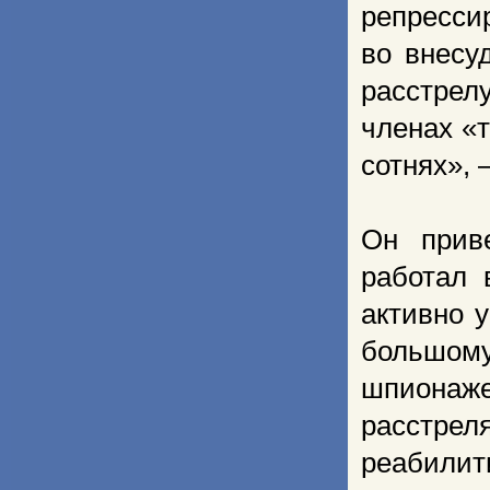
репресси
во внесу
расстрел
членах «т
сотнях», 
Он прив
работал 
активно 
большому
шпионаже
расстре
реабилит