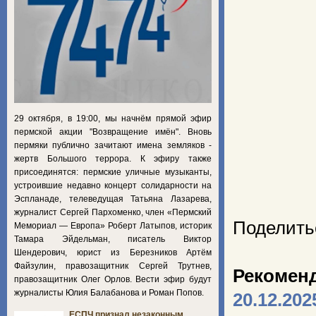
29 октября, в 19:00, мы начнём прямой эфир
пермской акции "Возвращение имён". Вновь
пермяки публично зачитают имена земляков -
жертв Большого террора. К эфиру также
присоединятся: пермские уличные музыканты,
устроившие недавно концерт солидарности на
Эспланаде, телеведущая Татьяна Лазарева,
журналист Сергей Пархоменко, член «Пермский
Поделить
Мемориал — Европа» Роберт Латыпов, историк
Тамара Эйдельман, писатель Виктор
Шендерович, юрист из Березников Артём
Файзулин, правозащитник Сергей Трутнев,
Рекомен
правозащитник Олег Орлов. Вести эфир будут
журналисты Юлия Балабанова и Роман Попов.
20.12.202
ЕСПЧ признал незаконным