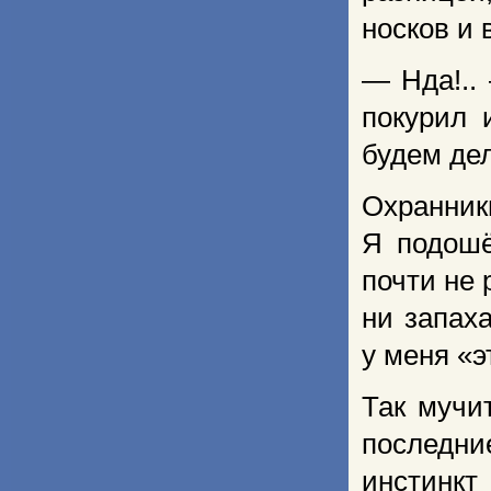
носков и 
— Нда!..
покурил 
будем дел
Охранни
Я подошё
почти не 
ни запах
у меня «
Так мучи
последни
инстинк