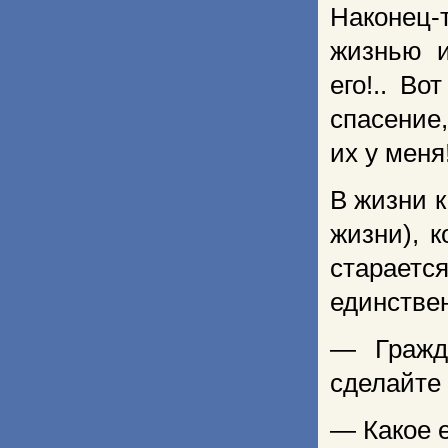
Наконец-
жизнью 
его!.. В
спасение
их у меня
В жизни к
жизни), к
стараетс
единстве
— Гражд
сделайте
— Какое 