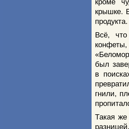
кроме ч
крышке. 
продукта.
Всё, что
конфеты,
«Беломор
был заве
в поиска
преврати
гнили, п
пропитал
Такая же
разницей