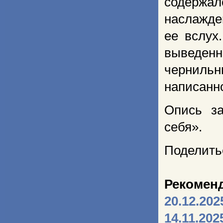
содержа
наслажд
ее вслух
выведен
черниль
написанн
Опись за
себя».
Поделить
Рекомен
20.12.202
14.11.202