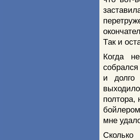
заставил
перетруже
окончате
Так и ост
Когда н
собралс
и долго
выходило
полтора,
бойлером
мне удало
Сколько