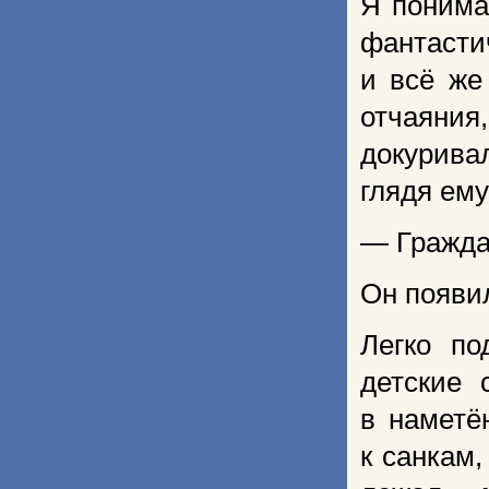
Я понима
фантасти
и всё же
отчаяния
докурива
глядя ему
— Граждан
Он появи
Легко по
детские 
в наметё
к санкам