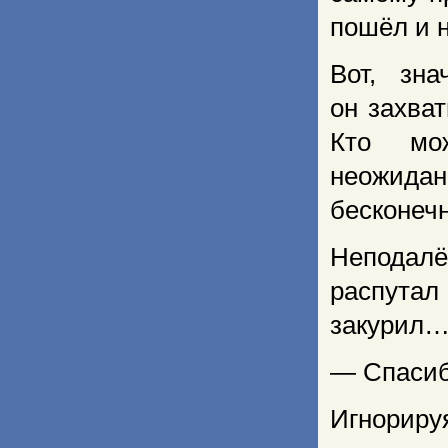
пошёл и н
Вот, зн
он захва
Кто мож
неожида
бесконеч
Неподалё
распута
закурил
— Спасибо
Игнорир