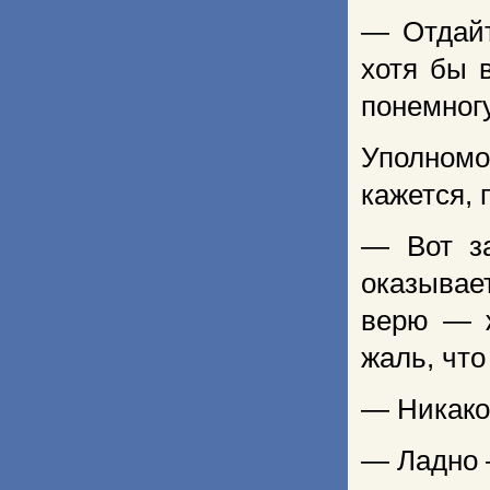
— Отдайт
хотя бы 
понемногу
Уполномо
кажется, 
— Вот за
оказывае
верю — ж
жаль, что
— Никакой
— Ладно 