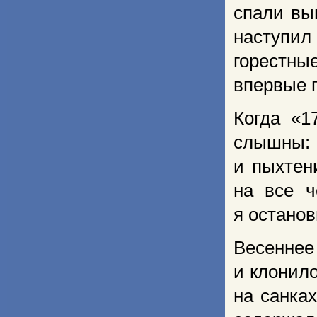
спали вы
наступил
горестны
впервые п
Когда «1
слышны: 
и пыхтен
на все ч
я останов
Весеннее
и клонил
на санка