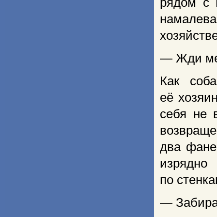
рядом с 
намале
хозяйстве
— Жди ме
Как соб
её хозяин
себя не 
возвраще
два фане
изрядно 
по стенк
— Забирай