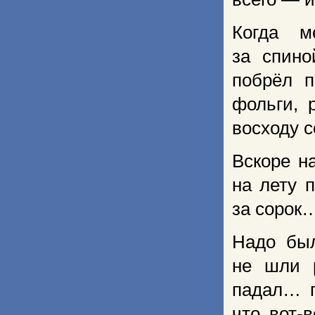
Когда м
за спино
побрёл п
фольги, 
восходу с
Вскоре н
на лету 
за сорок
Надо был
не шли р
падал… п
что вот-