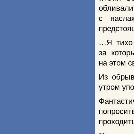
обливал
с насла
предстоя
…Я тихо 
за котор
на этом с
Из обрыв
утром уп
Фантасти
попросит
проходить