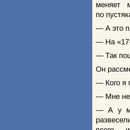
меняет 
по пустяк
— А это п
— На «17-
— Так пош
Он рассм
— Кого я
— Мне не
— А у м
развесел
всего — и