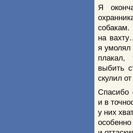
Я оконч
охранник
собакам.
на вахту
я умолял 
плакал, 
выбить с
скулил от
Спасибо 
и в точно
у них хв
особенн
и оттаски