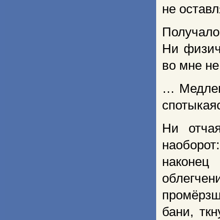
не оставл
Получал
Ни физич
во мне не
… Медлен
спотыкаяс
Ни отча
наоборот
наконец
облегчен
промёрзш
бани, тк