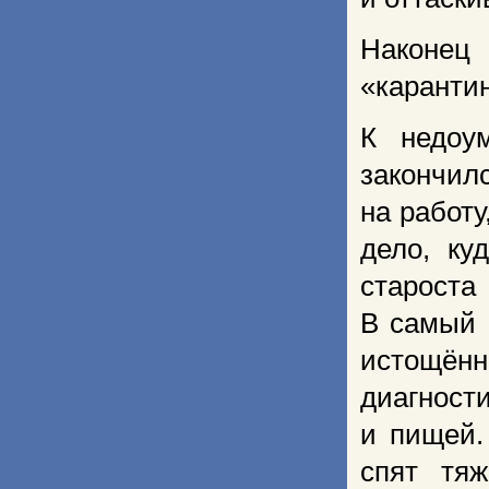
Наконец
«карантин
К недоу
закончи
на работу
дело, ку
староста
В самый 
истощён
диагност
и пищей.
спят тяж