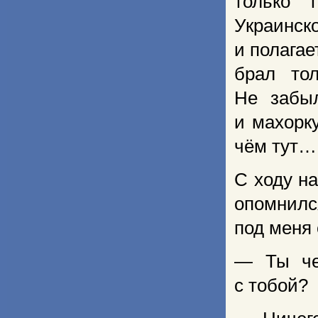
только 
Украинск
и полага
брал то
Не забыл
и махорк
чём тут
С ходу на
опомнилс
под меня
— Ты че
с тобой?