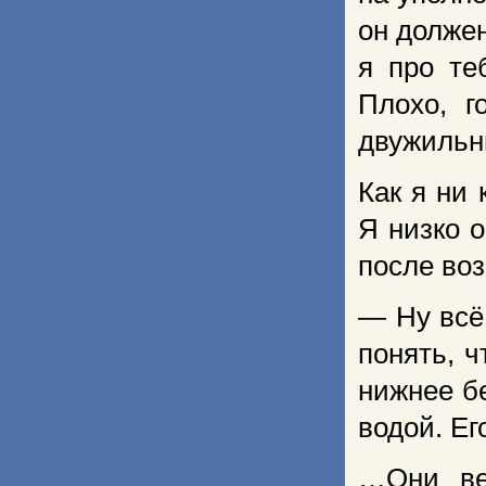
он должен
я про те
Плохо, г
двужильны
Как я ни
Я низко о
после во
— Ну всё
понять, ч
нижнее бе
водой. Е
…Они ве