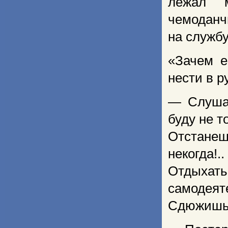
лежал 
чемоданч
на службу
«Зачем е
нести в 
— Слушай
буду не 
Отстанеш
некогда!
Отдыхать
самодея
Сдюжишь