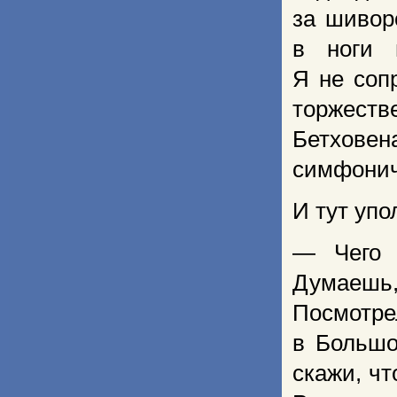
за шивор
в ноги 
Я не соп
торжест
Бетхове
симфонич
И тут упо
— Чего 
Думаешь
Посмотре
в Большо
скажи, чт