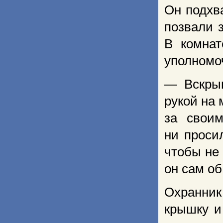
Он подхв
позвали 
В комнат
уполномо
— Вскрыв
рукой на
за свои
ни проси
чтобы не 
он сам об
Охранник
крышку и