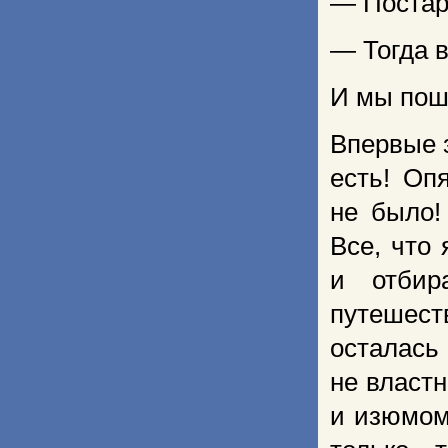
— Постар
— Тогда 
И мы пош
Впервые з
есть! Оп
не было!
Все, что 
и отбир
путешес
осталась
не власт
и изюмом