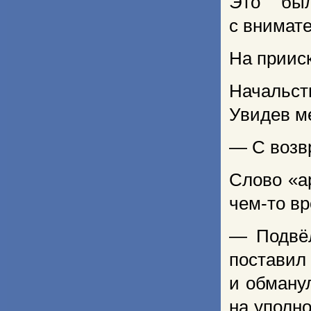
Это был
с внимат
На прииск
Начальст
Увидев ме
— С возвр
Слово «а
чем-то вр
— Подвёл
поставил
и обману
на уполно