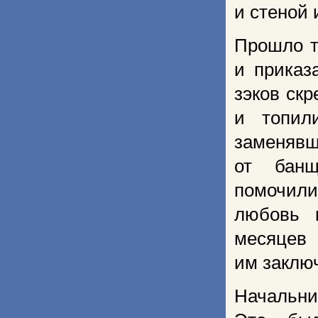
и стеной 
Прошло т
и приказ
зэков скр
и топил
заменяв
от бан
помочили
любовь 
месяцев
им заклю
Начальни