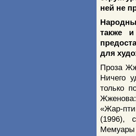
ней не п
Народны
также и
предост
для худо
Проза Жж
Ничего у
только п
Жженова:
«Жар-пти
(1996),
Мемуары у