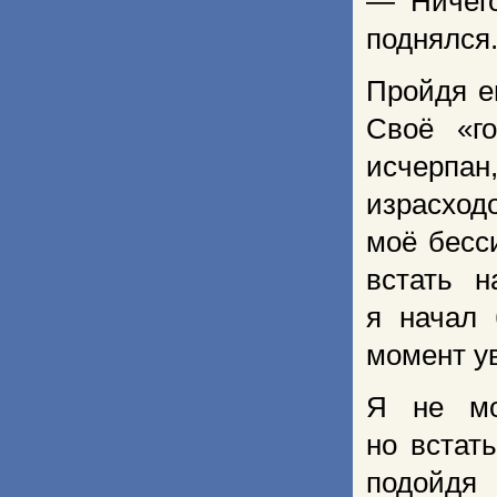
— Ничего
поднялся
Пройдя е
Своё «г
исчерпан
израсход
моё бесс
встать н
я начал 
момент у
Я не мо
но встат
подойдя