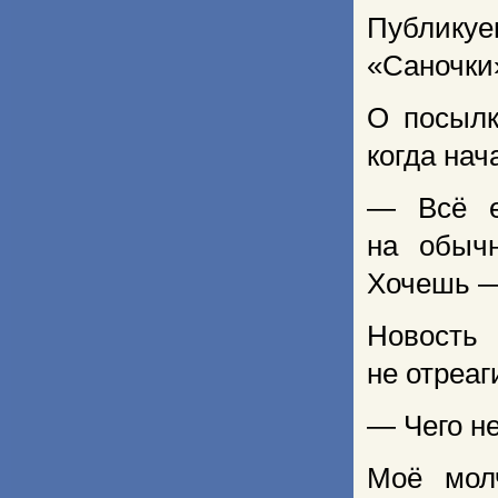
Публику
«Саночки
О посылк
когда нач
— Всё е
на обыч
Хочешь —
Новост
не отреаг
— Чего н
Моё молч