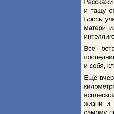
Расскажи
и тащу ег
Брось ул
матери и
интеллиг
Все ост
последни
и себя, к
Ещё вчер
километр
всплеско
жизни и 
самому п