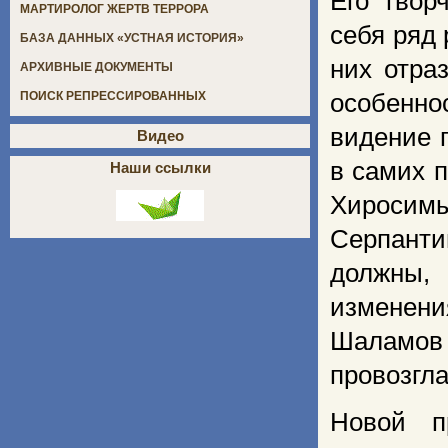
Его твор
МАРТИРОЛОГ ЖЕРТВ ТЕРРОРА
себя ряд 
БАЗА ДАННЫХ «УСТНАЯ ИСТОРИЯ»
них отра
АРХИВНЫЕ ДОКУМЕНТЫ
особенно
ПОИСК РЕПРЕССИРОВАННЫХ
видение 
Видео
в самих 
Наши ссылки
Хироси
Серпанти
должны,
изменени
Шаламов
провозгл
Новой п