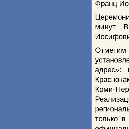
Франц Ио
Церемони
минут. 
Иосифови
Отметим
установл
адрес»:
Краснока
Коми-Пе
Реализац
региона
только в
официаль