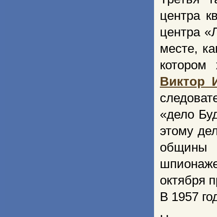
центра к
центра «
месте, к
котором 
Виктор 
следоват
«дело Буд
этому де
общины 
шпионаже
октября п
В 1957 го