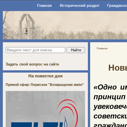
Главная
Исторический раздел
Гражданск
Главная
Задать свой вопрос на сайте
Нов
На повестке дня
Прямой эфир: Пермское "Возвращение имён"
«Одно и
принцип
увекове
советс
граждан