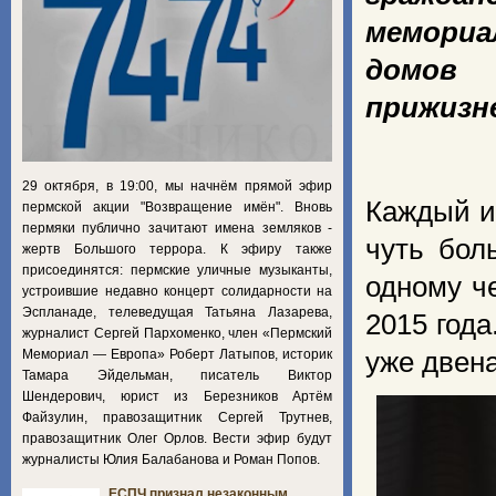
мемориа
домов 
прижизн
29 октября, в 19:00, мы начнём прямой эфир
Каждый и
пермской акции "Возвращение имён". Вновь
пермяки публично зачитают имена земляков -
чуть бол
жертв Большого террора. К эфиру также
присоединятся: пермские уличные музыканты,
одному ч
устроившие недавно концерт солидарности на
Эспланаде, телеведущая Татьяна Лазарева,
2015 год
журналист Сергей Пархоменко, член «Пермский
Мемориал — Европа» Роберт Латыпов, историк
уже двена
Тамара Эйдельман, писатель Виктор
Шендерович, юрист из Березников Артём
Файзулин, правозащитник Сергей Трутнев,
правозащитник Олег Орлов. Вести эфир будут
журналисты Юлия Балабанова и Роман Попов.
ЕСПЧ признал незаконным