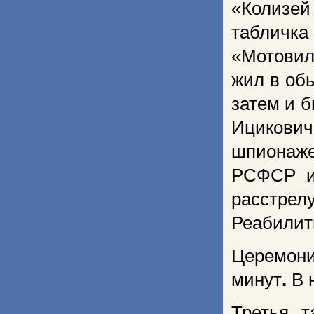
«Колизей
табличк
«Мотови
жил в об
затем и 
Ицикови
шпионаже
РСФСР и 
расстрел
Реабилити
Церемони
минут
.
В 
Третья т