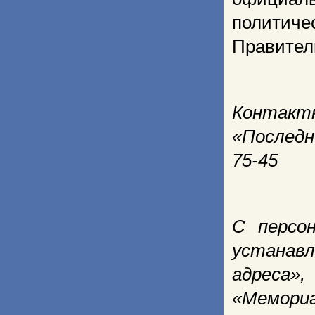
политич
Правител
Контактн
«Последни
75-45
С персо
устанав
адреса»,
«Мемори