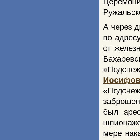
Церемон
Ружальско
А через д
по адрес
от желез
Бахарев
«Подснеж
Иосифов
«Подсне
заброшен
был аре
шпионаже
мере нак