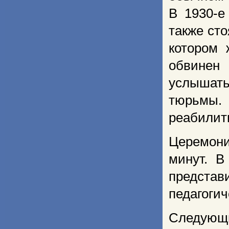
В 1930-е
также сто
котором 
обвинен 
услышать
тюрьмы
реабилит
Церемони
минут. В
представ
педагогич
Следующи