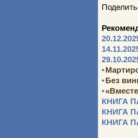
Поделить
Рекомен
20.12.202
14.11.202
29.10.202
•
Мартир
•
Без ви
•
«Вместе
КНИГА 
КНИГА 
КНИГА 