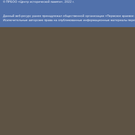
©
ПРБОО «Центр исторической памяти»
, 2022 г.
Данный веб-ресурс ранее принадлежал общественной организации «Пермское краевое о
Исключительные авторские права на опубликованные информационные материалы пер