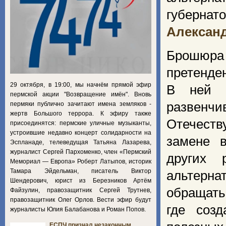
губернат
Алексан
Брошюр
претенде
29 октября, в 19:00, мы начнём прямой эфир
В ней р
пермской акции "Возвращение имён". Вновь
развенч
пермяки публично зачитают имена земляков -
жертв Большого террора. К эфиру также
Отечеств
присоединятся: пермские уличные музыканты,
устроившие недавно концерт солидарности на
замене 
Эспланаде, телеведущая Татьяна Лазарева,
журналист Сергей Пархоменко, член «Пермский
других 
Мемориал — Европа» Роберт Латыпов, историк
Тамара Эйдельман, писатель Виктор
альтерна
Шендерович, юрист из Березников Артём
обращать
Файзулин, правозащитник Сергей Трутнев,
правозащитник Олег Орлов. Вести эфир будут
где соз
журналисты Юлия Балабанова и Роман Попов.
ЕСПЧ признал незаконным