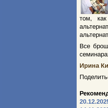
том, ка
альтерн
альтерна
Все брош
семинара
Ирина К
Поделить
Рекомен
20.12.202