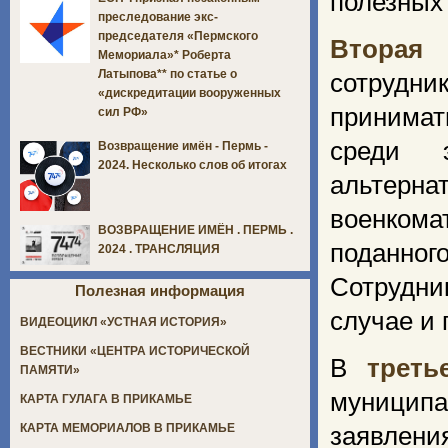
полезных
преследование экс-
председателя «Пермского
Вторая
Мемориала»* Роберта
Латыпова** по статье о
сотрудни
«дискредитации вооруженных
принимат
сил РФ»
среди 
Возвращение имён - Пермь -
2024. Несколько слов об итогах
альтерна
военком
ВОЗВРАЩЕНИЕ ИМЁН . ПЕРМЬ .
поданног
2024 . ТРАНСЛЯЦИЯ
Сотрудн
Полезная информация
случае и 
ВИДЕОЦИКЛ «УСТНАЯ ИСТОРИЯ»
ВЕСТНИКИ «ЦЕНТРА ИСТОРИЧЕСКОЙ
В
трет
ПАМЯТИ»
муницип
КАРТА ГУЛАГА В ПРИКАМЬЕ
КАРТА МЕМОРИАЛОВ В ПРИКАМЬЕ
заявлени