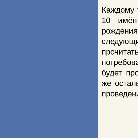
Каждому 
10 имён
рождения
следующ
прочитат
потребов
будет пр
же остал
проведен