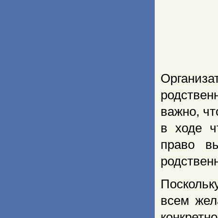
Организ
родствен
важно, ч
в ходе ч
право в
родствен
Поскольк
всем жел
конкретн