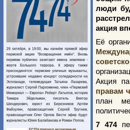
люди бу
расстре
акция вп
Её орган
29 октября, в 19:00, мы начнём прямой эфир
Междуна
пермской акции "Возвращение имён". Вновь
советско
пермяки публично зачитают имена земляков -
жертв Большого террора. К эфиру также
организа
присоединятся: пермские уличные музыканты,
устроившие недавно концерт солидарности на
Акция п
Эспланаде, телеведущая Татьяна Лазарева,
журналист Сергей Пархоменко, член «Пермский
правам ч
Мемориал — Европа» Роберт Латыпов, историк
Тамара Эйдельман, писатель Виктор
план ме
Шендерович, юрист из Березников Артём
политиче
Файзулин, правозащитник Сергей Трутнев,
правозащитник Олег Орлов. Вести эфир будут
журналисты Юлия Балабанова и Роман Попов.
7 474
пер
ЕСПЧ признал незаконным