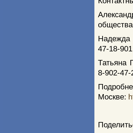
Контактн
Алексан
общества 
Надежда 
47-18-901
Татьяна 
8-902-47-
Подробне
Москве:
h
Поделить