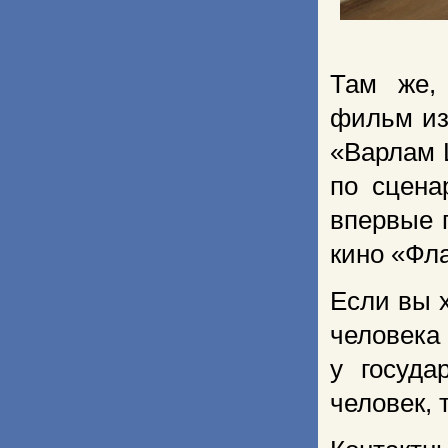
Там же,
фильм из
«Варлам 
по сцен
впервые 
кино «Фл
Если вы 
человека
у госуда
человек,