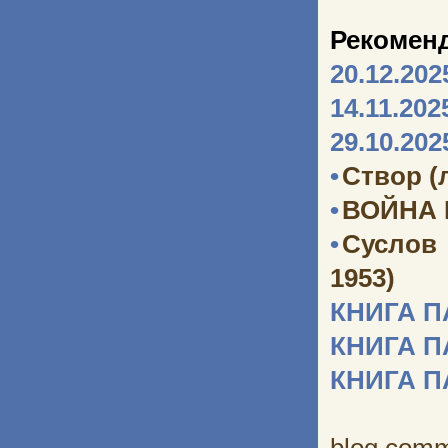
Рекомен
20.12.202
14.11.202
29.10.202
•
Створ (
•
ВОЙНА
•
Суслов
1953)
КНИГА 
КНИГА 
КНИГА 