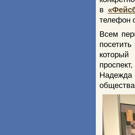
в
«Фейс
телефон 
Всем пер
посетить
который
проспект,
Надежда 
общества