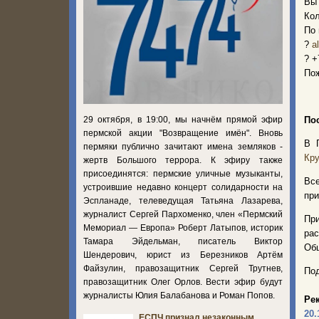
Вы 
Кол
По 
?
a
? +
Пож
29 октября, в 19:00, мы начнём прямой эфир
По
пермской акции "Возвращение имён". Вновь
В 
пермяки публично зачитают имена земляков -
Кру
жертв Большого террора. К эфиру также
присоединятся: пермские уличные музыканты,
Вс
устроившие недавно концерт солидарности на
при
Эспланаде, телеведущая Татьяна Лазарева,
журналист Сергей Пархоменко, член «Пермский
При
Мемориал — Европа» Роберт Латыпов, историк
ра
Тамара Эйдельман, писатель Виктор
Об
Шендерович, юрист из Березников Артём
Файзулин, правозащитник Сергей Трутнев,
Под
правозащитник Олег Орлов. Вести эфир будут
журналисты Юлия Балабанова и Роман Попов.
Ре
20.
ЕСПЧ признал незаконным