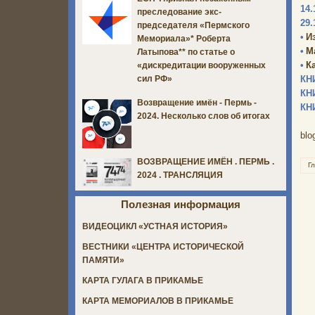
14.
преследование экс-
29.
председателя «Пермского
•
И
Мемориала»* Роберта
•
М
Латыпова** по статье о
•
К
«дискредитации вооруженных
КН
сил РФ»
КН
Возвращение имён - Пермь -
КН
2024. Несколько слов об итогах
blo
ВОЗВРАЩЕНИЕ ИМЁН . ПЕРМЬ .
Г
2024 . ТРАНСЛЯЦИЯ
Полезная информация
ВИДЕОЦИКЛ «УСТНАЯ ИСТОРИЯ»
ВЕСТНИКИ «ЦЕНТРА ИСТОРИЧЕСКОЙ
ПАМЯТИ»
КАРТА ГУЛАГА В ПРИКАМЬЕ
КАРТА МЕМОРИАЛОВ В ПРИКАМЬЕ