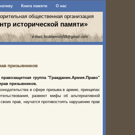
нативу
Книга памяти
О нас
ворительная общественная организация
нтр исторической памяти»
e-mail:
histmemory59@gmail.com
рав призывников
и правозащитная группа "Гражданин.Армия.Право"
прав призывников.
конодательства в сфере призыва в армию, принципах
етельствования, развеют мифы об альтернативной
своих прав, научатся противостоять нарушению прав