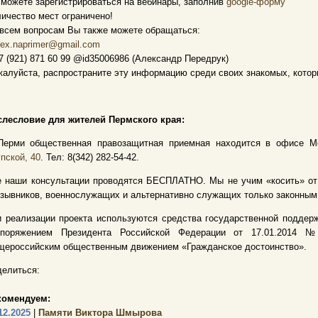
можете зарегистрироваться на вебинары, заполнив
google-форму
ичество мест ограничено!
всем вопросам Вы также можете обращаться:
lex.naprimer@gmail.com
7 (921) 871 60 99 @id35006986 (Александр Передрук)
алуйста, распространите эту информацию среди своих знакомых, котор
слесловие для жителей Пермского края:
Перми общественная правозащитная приемная находится в офисе 
пской, 40
. Тел: 8(342) 282-54-42.
е наши консультации проводятся БЕСПЛАТНО. Мы не учим «косить» о
зывников, военнослужащих и альтернативно служащих только законны
 реализации проекта используются средства государственной поддерж
споряжением Президента Российской Федерации от 17.01.2014 №
щероссийским общественным движением «Гражданское достоинство».
елиться:
комендуем:
12.2025
|
Памяти Виктора Шмырова