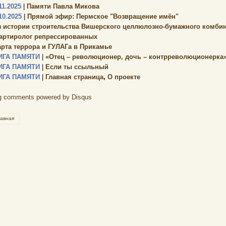
11.2025
|
Памяти Павла Микова
10.2025
|
Прямой эфир: Пермское "Возвращение имён"
з истории строительства Вишерского целлюлозно-бумажного комбин
артиролог репрессированных
арта террора и ГУЛАГа в Прикамье
ИГА ПАМЯТИ
|
«Отец – революционер, дочь – контрреволюционерка
ИГА ПАМЯТИ
|
Если ты ссыльный
ИГА ПАМЯТИ
|
Главная страница
,
О проекте
g comments powered by
Disqus
лавная