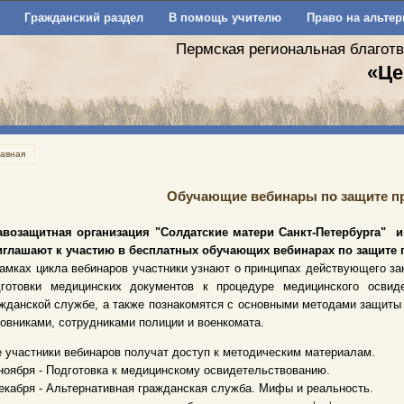
Гражданский раздел
В помощь учителю
Право на альтер
Пермская региональная благот
«Це
лавная
Обучающие вебинары по защите п
авозащитная организация "Солдатские матери Санкт-Петербурга" 
иглашают к участию в бесплатных обучающих вебинарах по защите 
амках цикла вебинаров участники узнают о принципах действующего за
дготовки медицинских документов к процедуре медицинского освид
жданской службе, а также познакомятся с основными методами защиты 
овниками, сотрудниками полиции и военкомата.
 участники вебинаров получат доступ к методическим материалам.
ноября - Подготовка к медицинскому освидетельствованию.
екабря - Альтернативная гражданская служба. Мифы и реальность.