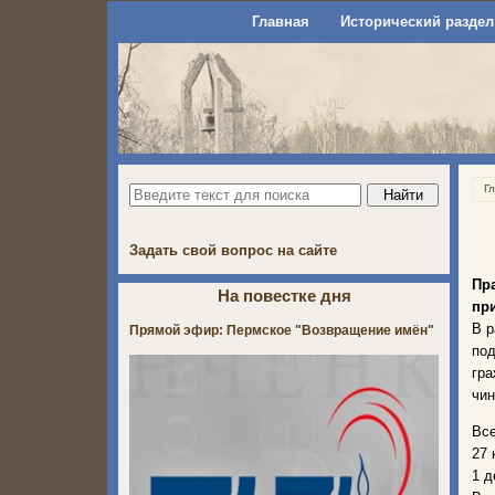
Главная
Исторический раздел
Г
Задать свой вопрос на сайте
Пр
На повестке дня
пр
В р
Прямой эфир: Пермское "Возвращение имён"
по
гра
чин
Все
27 
1 д