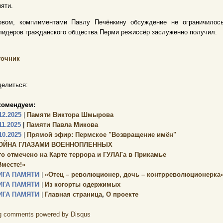
яти.
овом, комплиментами Павлу Печёнкину обсуждение не ограничилось
лидеров гражданского общества Перми режиссёр заслуженно получил.
точник
елиться:
комендуем:
12.2025
|
Памяти Виктора Шмырова
11.2025
|
Памяти Павла Микова
10.2025
|
Прямой эфир: Пермское "Возвращение имён"
ОЙНА ГЛАЗАМИ ВОЕННОПЛЕННЫХ
то отмечено на Карте террора и ГУЛАГа в Прикамье
Вместе!»
ИГА ПАМЯТИ
|
«Отец – революционер, дочь – контрреволюционерка
ИГА ПАМЯТИ
|
Из когорты одержимых
ИГА ПАМЯТИ
|
Главная страница
,
О проекте
g comments powered by
Disqus