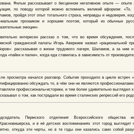
нована. Фильм рассказывает о бесценном негативном опыте — опыте 
туация, по поводу которой можно вспомнить великий афоризм: «То, 
амов, пройдя этот опыт тотального страха, неправды и недоверия, когд
ениальным прозаиком и хорошим поэтом, который из обычных рус
азительные эмоции».
ивительно интересен рассказ о том, что во время обсуждения, пос
мской гражданской палаты Игорь Аверкиев назвал «рацио­нальной пр
оров»: рассказывая о жизни трудового лагеря, Шаламов, а за ним и
ода «пайки и палки», когда еда ставилась в зависимость от производите
сле просмотра начался разговор. Событие проходило в цикле встреч
лифицированно обсуждать то, в чём они не являются профессионалами. 
тавляли профессионалы-историки, и тем более удивительно выглядел х
сказывал о том, как пострадали во время сталинских репрессий его род
едседатель Пермского отделения Всероссийского общества и
Красновишерска, и в её детских воспоминаниях этот город выглядит 
нятно, откуда эти черты, но в те годы они казались само собой ра