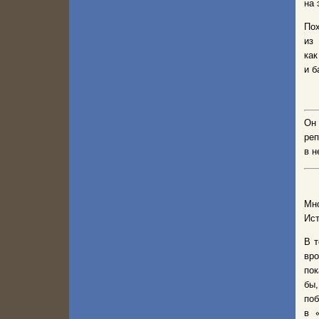
на 
По
из
как
и б
Он
ре
в н
Мн
Ист
В т
вр
пок
бы,
поб
в 