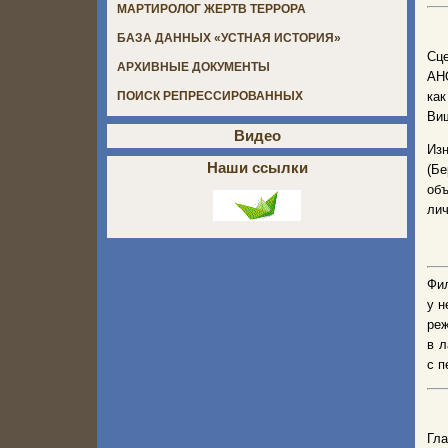
МАРТИРОЛОГ ЖЕРТВ ТЕРРОРА
БАЗА ДАННЫХ «УСТНАЯ ИСТОРИЯ»
Сц
АРХИВНЫЕ ДОКУМЕНТЫ
АН
ка
ПОИСК РЕПРЕССИРОВАННЫХ
Виш
Видео
Из
Наши ссылки
(Бе
объ
лич
Фил
у н
реж
в л
с п
Гла