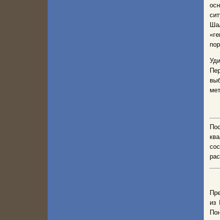
ос
си
Шал
«г
пор
Уд
Пер
выб
мет
По
ква
сос
рас
Пр
из 
По