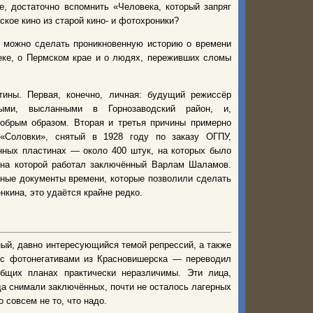
, достаточно вспомнить «Человека, который запряг
ое кино из старой кино- и фотохроники?
и можно сделать проникновенную историю о времени
еке, о Пермском крае и о людях, переживших сломы
ины. Первая, конечно, личная: будущий режиссёр
ыми, высланными в Горнозаводский район, и,
обрым образом. Вторая и третья причины примерно
«Соловки», снятый в 1928 году по заказу ОГПУ,
нных пластинах — около 400 штук, на которых было
 на которой работал заключённый Варлам Шаламов.
инные документы времени, которые позволили сделать
кина, это удаётся крайне редко.
ый, давно интересующийся темой репрессий, а также
 с фотонегативами из Красновишерска — переводил
бщих планах практически неразличимы. Эти лица,
а снимали заключённых, почти не осталось лагерных
 совсем не то, что надо.