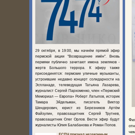
29 октября, в 19:00, мы начнём прямой эфир
пермской акции "Возвращение имён". Вновь
пермяки публично зачитают имена земляков -
жертв Большого террора. К эфиру также
присоединятся: пермские уличные музыканты,
устроившие недавно концерт солидарности на
Эспланаде, телеведущая Татьяна Лазарева,
журналист Сергей Пархоменко, член «Пермский
Мемориал — Европа» Роберт Латыпов, историк
Тамара Эйдельман, писатель Виктор
Шендерович, юрист из Березников Артём
Файзулин, правозащитник Сергей Трутнев,
правозащитник Олег Орлов. Вести эфир будут
Фи
журналисты Юлия Балабанова и Роман Попов.
от
че
ЕСПЧ признал незаконным