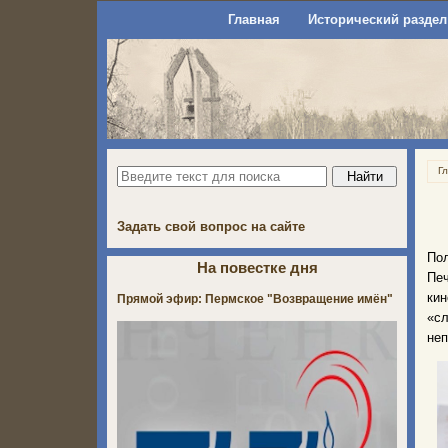
Главная
Исторический раздел
Г
Задать свой вопрос на сайте
По
На повестке дня
Пе
кин
Прямой эфир: Пермское "Возвращение имён"
«с
неп