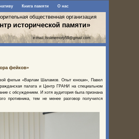
нативу
Книга памяти
О нас
ворительная общественная организация
нтр исторической памяти»
e-mail:
histmemory59@gmail.com
бора фейков»
свой фильм «Варлам Шаламов. Опыт юноши», Павел
 гражданская палата и Центр ГРАНИ на специальном
ание с обсуждением. И хотя аудитория была признана
го противника, тем не менее разговор получился