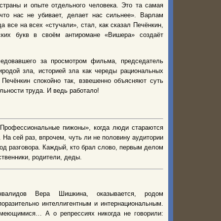
страны и опыте отдельного человека. Это та самая
что нас не убивает, делает нас сильнее». Варлам
а все на всех «стучали», стал, как сказал Печёнкин,
ских букв в своём антиромане «Вишера» создаёт
ледовавшего за просмотром фильма, председатель
иродой зла, историей зла как череды рациональных
 Печёнкин спокойно так, взвешенно объясняют суть
льности труда. И ведь работало!
 «Профессиональные пижоны», когда люди стараются
На сей раз, впрочем, чуть ли не половину аудитории
од разговора. Каждый, кто брал слово, первым делом
ственники, родители, деды.
нвалидов Вера Шишкина, оказывается, родом
порази­тельно интеллигентным и интернациональным.
зумеющимися… А о репрессиях никогда не говорили: