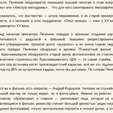
сле. Печёнкин неоднократно показывал высший пилотаж в этом жанре
ю» или «Уинскую мелодраму»… Что для него смонтировать биографическ
оказалось, что мастерство — штука неразменная, и из старой хроник
есте, и о человеке в этих координатах. «Опыт юноши» — кино о ХХ в
еревороты ХХ века.
ред началом просмотра Печёнкин поведал о причинах создания карт
спитывался с дедушкой и бабушкой, бывшими репрессированн
 его утверждениям, прошлое долго «аукалось» в их жизни самым нед
ного порядка: Печёнкин обнаружил в архивах 70-минутный фильм 
 Красновишерске обнаружился старый архив фотонегативов на стекля
печатлено строительство Красновишерского ЦБК — та самая стройка,
отя оба источника носят пропагандистский характер, всё же это подл
ьм на 98% из аутентичных кадров, почти без досъёмок. По словам Печён
сё же в фильме есть оператор — Андрей Коршунов. Человек не случайн
льшой мастер не только видео, но и фотосъёмок. Именно он работал
позитив, обрабатывал, а главное — увеличивал лица, которые на о
вляющиеся в фильме, режиссёр считает большой ценностью: редко когд
урных фотографий, только протокольные портреты в личных делах, а это