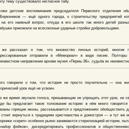
эту тему существовало негласное табу.
хожи детские воспоминания председателя Пермского отделения о
 Березников — ещё одного города, к строительству предприятий ко
 на его наивный вопрос, откуда в его школе так много детей разны
абушки приезжали на всесоюзные ударные стройки добровольцами.
 же рассказал о том, что множество личных историй, многие
прессированные отправили в «Мемориал» в виде писем. Полторы 
еизвестном направлении архиве музея «Пермь-36», судьба их неизвестн
ого говорили о том, что история не просто поучительна — она жи
орический урок ещё не усвоен.
о же время звучали голоса, призывающие не упрощать этот урок, не с
оде бы предлагает такое толкование истории: в нём много говоритс
азаны горящие иконы, рассказывается о предложениях обобществить де
 стоит вернуться к традициям христианства и домостроя — и тут же 
орники «скреп» особенно рьяно занимаются стерилизацией истории, пыт
«набор фейков», дискредитировать профессионалов и общественнико