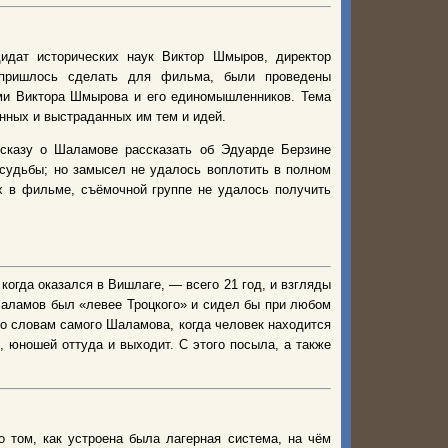
идат исторических наук Виктор Шмыров, директор
 пришлось сделать для фильма, были проведены
ями Виктора Шмырова и его единомышленников. Тема
нных и выстраданных им тем и идей.
ссказу о Шаламове рассказать об Эдуарде Берзине
 судьбы; но замысел не удалось воплотить в полном
х в фильме, съёмочной группе не удалось получить
огда оказался в Вишлаге, — всего 21 год, и взгляды
аламов был «левее Троцкого» и сидел бы при любом
по словам самого Шаламова, когда человек находится
й, юношей оттуда и выходит. С этого посыла, а также
 том, как устроена была лагерная система, на чём