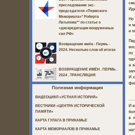
смы
преследование экс-
Иде
председателя «Пермского
Мемориала»* Роберта
Но 
Латыпова** по статье о
и м
«дискредитации вооруженных
и п
сил РФ»
Пе
Возвращение имён - Пермь -
во
2024. Несколько слов об итогах
по
од
а в
ВОЗВРАЩЕНИЕ ИМЁН . ПЕРМЬ .
за
2024 . ТРАНСЛЯЦИЯ
И х
фил
Полезная информация
ВИДЕОЦИКЛ «УСТНАЯ ИСТОРИЯ»
И в
ВЕСТНИКИ «ЦЕНТРА ИСТОРИЧЕСКОЙ
бо
ПАМЯТИ»
в 
КАРТА ГУЛАГА В ПРИКАМЬЕ
поя
КАРТА МЕМОРИАЛОВ В ПРИКАМЬЕ
нат