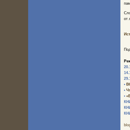
пам
Сл
от 
Ис
Под
Ре
20.
14.
29.
•
В
•
Ч
•
«
КН
КН
КН
blo