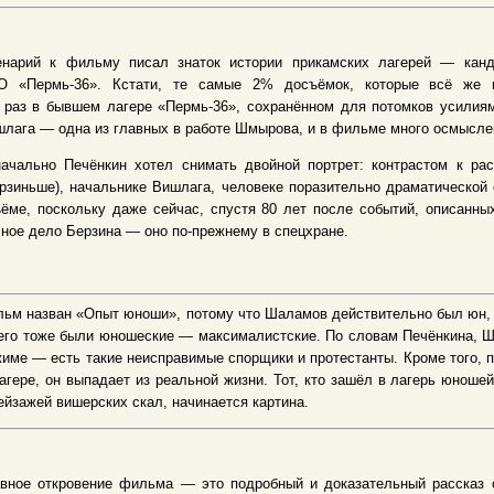
енарий к фильму писал знаток истории прикамских лагерей — канд
О «Пермь-36». Кстати, те самые 2% досъёмок, которые всё же
к раз в бывшем лагере «Пермь-36», сохранённом для потомков усили
лага — одна из главных в работе Шмырова, и в фильме много осмысле
начально Печёнкин хотел снимать двойной портрет: контрастом к ра
рзиньше), начальнике Вишлага, человеке поразительно драматической
ёме, поскольку даже сейчас, спустя 80 лет после событий, описанны
ное дело Берзина — оно по-прежнему в спецхране.
ьм назван «Опыт юноши», потому что Шаламов действительно был юн, к
его тоже были юношеские — максималистские. По словам Печёнкина, Ш
име — есть такие неисправимые спорщики и протестанты. Кроме того, 
агере, он выпадает из реальной жизни. Тот, кто зашёл в лагерь юноше
ейзажей вишерских скал, начинается картина.
вное откровение фильма — это подробный и доказательный рассказ о