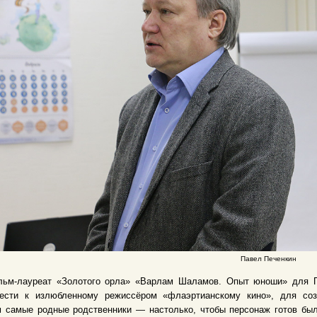
Павел Печенкин
льм-лауреат «Золотого орла» «Варлам Шаламов. Опыт юноши» для Па
нести к излюбленному режиссёром «флаэртианскому кино», для соз
м самые родные родственники — настолько, чтобы персонаж готов бы