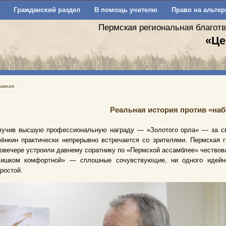
Гражданский раздел
В помощь учителю
Право на альтер
Пермская региональная благот
«Це
лавная
Реальная история против «на
лучив высшую профес­сиональную награду — «Золотого орла» — за 
чёнкин практически непрерывно встречается со зрителями. Пермская
овечере устроили давнему соратнику по «Пермской ассамблее» чествов
лишком комфортной» — сплошные сочувствующие, ни одного идейно
ростой.