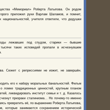
бщества «Мемориал» Роберта Латыпова. Он родом
торого приложил руки Варлам Шаламов, и помнит,
х национальностей, учителя ответили, что дедушки
 годы лежавших под спудом, старики — бывшие
тысячи таких исповедей пропали в исчезнувшем
а.
ва. Сюжет с репрессиями не изжит, не завершён.
водить его к набору моральных банальностей. Фильм
я о ломке традиционных ценностей, крупным планом
тей, ликвидировать институт семьи и т. д. Казалось
исчезнут призраки сталинизма… Но почему-то именно
аясь превратить её, по выражению Роберта Латыпова,
в, которые занимаются сохранением исторической