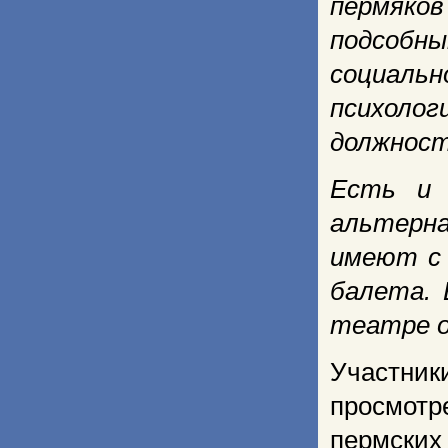
пермяко
подсобн
социальн
психоло
должност
Есть и 
альтерна
имеют с
балета. 
театре о
Участни
просмот
пермских