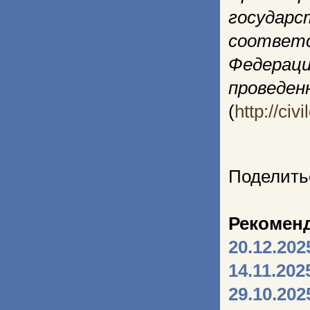
государс
соответ
Федераци
проведе
(
http://civi
Поделить
Рекомен
20.12.202
14.11.202
29.10.202