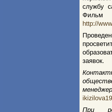
службу с
Фильм 
http://ww
Провед
просвети
образов
заявок.
Контак
обществ
менеджер
ikizilova
При ре