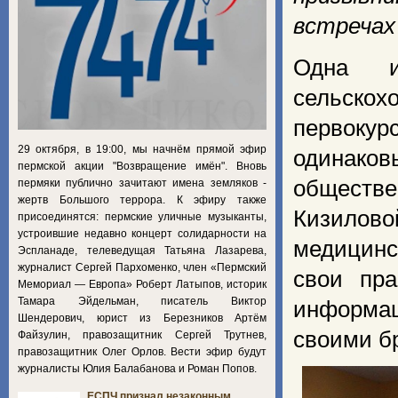
встречах
Одна 
сельско
первокур
29 октября, в 19:00, мы начнём прямой эфир
одинако
пермской акции "Возвращение имён". Вновь
обществ
пермяки публично зачитают имена земляков -
жертв Большого террора. К эфиру также
Кизилово
присоединятся: пермские уличные музыканты,
устроившие недавно концерт солидарности на
медицинс
Эспланаде, телеведущая Татьяна Лазарева,
журналист Сергей Пархоменко, член «Пермский
свои пра
Мемориал — Европа» Роберт Латыпов, историк
Тамара Эйдельман, писатель Виктор
информац
Шендерович, юрист из Березников Артём
своими б
Файзулин, правозащитник Сергей Трутнев,
правозащитник Олег Орлов. Вести эфир будут
журналисты Юлия Балабанова и Роман Попов.
ЕСПЧ признал незаконным