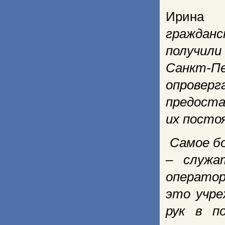
Ирина 
гражданс
получили
Санкт-Пе
опровер
предоста
их посто
Самое бо
– служа
оператор
это учре
рук в п