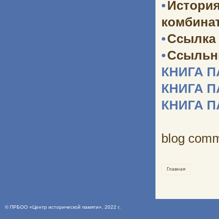
•
Истори
комбината
•
Ссылка 
•
Ссыльн
КНИГА 
КНИГА 
КНИГА 
blog com
Главная
©
ПРБОО «Центр исторической памяти»
, 2022 г.