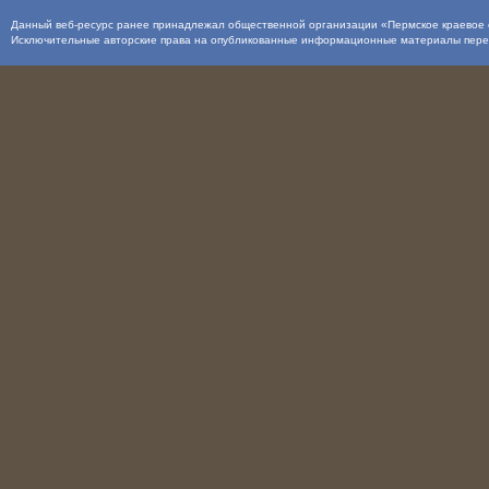
Данный веб-ресурс ранее принадлежал общественной организации «Пермское краевое о
Исключительные авторские права на опубликованные информационные материалы пер