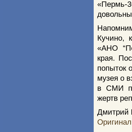
«Пермь-3
довольны
Напомним
Кучино, 
«АНО “Пе
края. По
попыток 
музея о 
в СМИ по
жертв реп
Дмитрий 
Оригинал