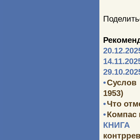
Поделить
Рекомен
20.12.202
14.11.202
29.10.202
•
Суслов
1953)
•
Что отм
•
Компас
КНИГА 
контрре