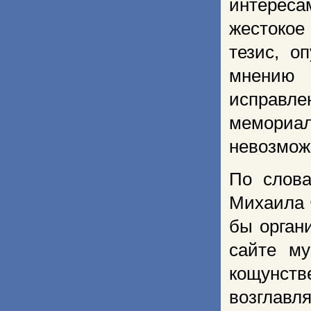
интерес
жестокое
тезис, о
мнению 
исправле
мемориал
невозмож
По слова
Михаила 
бы орган
сайте м
кощунст
возглав