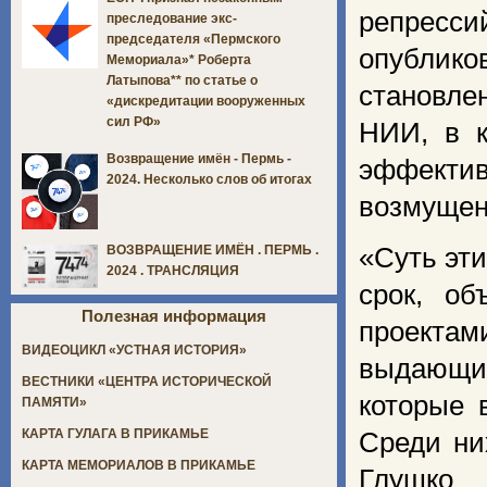
репресси
преследование экс-
председателя «Пермского
опублик
Мемориала»* Роберта
Латыпова** по статье о
становле
«дискредитации вооруженных
сил РФ»
НИИ, в к
Возвращение имён - Пермь -
эффекти
2024. Несколько слов об итогах
возмущен
«Суть эт
ВОЗВРАЩЕНИЕ ИМЁН . ПЕРМЬ .
2024 . ТРАНСЛЯЦИЯ
срок, о
Полезная информация
проектам
ВИДЕОЦИКЛ «УСТНАЯ ИСТОРИЯ»
выдающи
ВЕСТНИКИ «ЦЕНТРА ИСТОРИЧЕСКОЙ
которые 
ПАМЯТИ»
КАРТА ГУЛАГА В ПРИКАМЬЕ
Среди ни
КАРТА МЕМОРИАЛОВ В ПРИКАМЬЕ
Глушко 