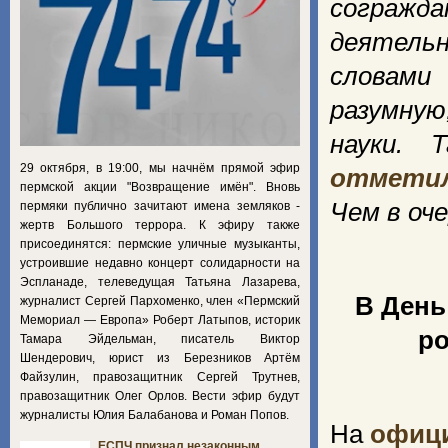
согражда
деятель
словами
разумну
науки. 
29 октября, в 19:00, мы начнём прямой эфир
отмети
пермской акции "Возвращение имён". Вновь
Чем в оче
пермяки публично зачитают имена земляков -
жертв Большого террора. К эфиру также
присоединятся: пермские уличные музыканты,
устроившие недавно концерт солидарности на
Эспланаде, телеведущая Татьяна Лазарева,
В День
журналист Сергей Пархоменко, член «Пермский
Мемориал — Европа» Роберт Латыпов, историк
ро
Тамара Эйдельман, писатель Виктор
Шендерович, юрист из Березников Артём
Файзулин, правозащитник Сергей Трутнев,
правозащитник Олег Орлов. Вести эфир будут
журналисты Юлия Балабанова и Роман Попов.
На
офици
ЕСПЧ признал незаконным