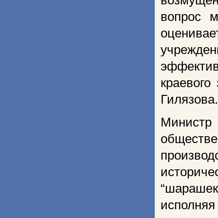
возмущен
вопрос м
оценивае
учрежде
эффектив
краевого
Гилязова.
Министр 
обществе
произво
историч
“шарашек
исполня