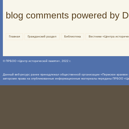
blog comments powered by
D
Главная
Гражданский раздел
Библиотека
Вестники «Центра историче
©
ПРБОО «Центр исторической памяти»
, 2022 г.
Данный веб-ресурс ранее принадлежал общественной организации «Пермское краевое о
авторские права на опубликованные информационные материалы переданы ПРБОО «Це