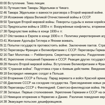
00:00 Вступление. Тема лекции.
00:31 Путешествие Тамары Эйдельман в Чикаго.
02:46 Тамара Эйдельман о важности разговора о Второй мировой войне.
07:19 Искажение образа Великой Отечественной войны в СССР.
09:50 Трагедия Второй мировой войны. Повороты судьбы в жизни корейс
12:51 Предпосылки войны в 1930-х гг. Вооружённые конфликты, вторжени
17:38 Предчувствие войны в конце 1930-х гг.
19:27 Обстановка в Европе в конце 1930-х гг. Политика умиротворения аг
23:41 Желание Адольфа Гитлера и Японии воевать.
26:11 Попытки государств противостоять войне. Заключение пактов. Стр
29:52 Переговоры Франции и Великобритании с СССР. Переговоры Герма
32:16 Пакт Молотова — Риббентропа. Секретные протоколы. Разделение
36:41 Укрепление отношений Германии и СССР. Реакция других государст
39:28 Начало Второй мировой войны. Вступление Великобритании и Фран
42:56 “Странная война”. Подготовка стран к боевым действиям. Введение
49:18 Беспредел немецких солдат в Польше.
52:50 Вторжение СССР в Польшу. Парад вермахта и войск Красной арми
57:00 Давление СССР на соседние государства. Присоединение новых р
00:06 Переговоры СССР с Финляндией. Советско-финляндская война. Не
07:38 Затишье. Первые столкновения. Укрепление Германии и СССР на о
11:13 Немецкое вторжение в Норвегию и Данию. Различие поведения евр
14:38 Эвакуация польских дешифровщиков.