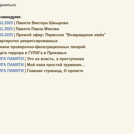
елиться:
комендуем:
12.2025
|
Памяти Виктора Шмырова
11.2025
|
Памяти Павла Микова
10.2025
|
Прямой эфир: Пермское "Возвращение имён"
артиролог репрессированных
зники проверочно-фильтрационных лагерей
арта террора и ГУЛАГа в Прикамье
ИГА ПАМЯТИ
|
Это не власть, а преступники
ИГА ПАМЯТИ
|
Мой папа простой труженик…
ИГА ПАМЯТИ
|
Главная страница
,
О проекте