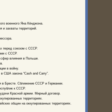
кого военного Яна Кёнджона.
я и захваты территорий.
рессора.
ах перед союзом с СССР.
нии с СССР.
 сфер влияния в Польше.
в.
ции в войну.
 в США закона “Cash and Carry”.
и в Бресте. Сближение СССР и Германии.
еспублик к СССР.
удачи Красной армии. Мирный договор.
ккупированных территориях.
ейских общин на оккупированных территориях.