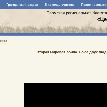
Гражданский раздел
В помощь учителю
Право на альтер
Пермская региональная благот
«Це
лавная
Вторая мировая война. Союз двух людое