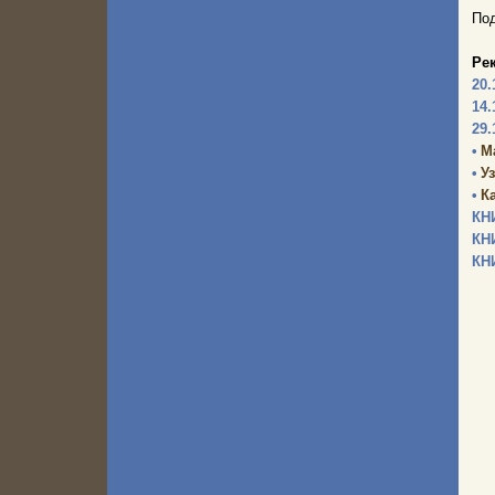
Под
Ре
20.
14.
29.
•
М
•
У
•
К
КН
КН
КН