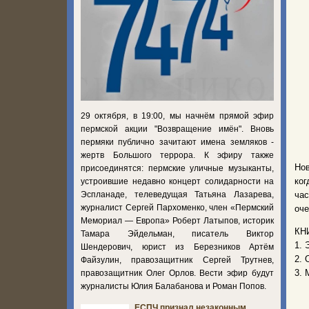
29 октября, в 19:00, мы начнём прямой эфир
пермской акции "Возвращение имён". Вновь
пермяки публично зачитают имена земляков -
жертв Большого террора. К эфиру также
Нов
присоединятся: пермские уличные музыканты,
ког
устроившие недавно концерт солидарности на
Эспланаде, телеведущая Татьяна Лазарева,
час
журналист Сергей Пархоменко, член «Пермский
оче
Мемориал — Европа» Роберт Латыпов, историк
КН
Тамара Эйдельман, писатель Виктор
1. 
Шендерович, юрист из Березников Артём
2. 
Файзулин, правозащитник Сергей Трутнев,
3. 
правозащитник Олег Орлов. Вести эфир будут
журналисты Юлия Балабанова и Роман Попов.
ЕСПЧ признал незаконным