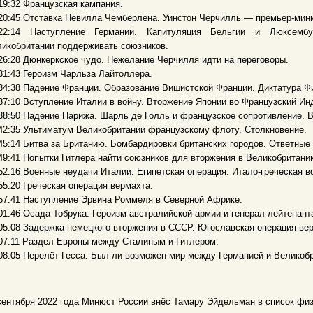
19:32 Французская кампания.
20:45 Отставка Невилла Чемберлена. Уинстон Черчилль — премьер-мини
:22:14 Наступление Германии. Капитуляция Бельгии и Люксемб
икобритании поддерживать союзников.
26:28 Дюнкеркское чудо. Нежелание Черчилля идти на переговоры.
31:43 Героизм Чарльза Лайтоллера.
34:38 Падение Франции. Образование Вишистской Франции. Диктатура Ф
37:10 Вступление Италии в войну. Вторжение Японии во Французский Ин
38:50 Падение Парижа. Шарль де Голль и французское сопротивление. 
42:35 Ультиматум Великобритании французскому флоту. Столкновение.
45:14 Битва за Британию. Бомбардировки британских городов. Ответные
49:41 Попытки Гитлера найти союзников для вторжения в Великобритани
52:16 Военные неудачи Италии. Египетская операция. Итало-греческая в
55:20 Греческая операция вермахта.
57:41 Наступление Эрвина Роммеля в Северной Африке.
01:46 Осада Тобрука. Героизм австралийской армии и генерал-лейтенан
05:08 Задержка немецкого вторжения в СССР. Югославская операция ве
07:11 Раздел Европы между Сталиным и Гитлером.
08:05 Перелёт Гесса. Был ли возможен мир между Германией и Великобр
сентября 2022 года Минюст России внёс Тамару Эйдельман в список фи