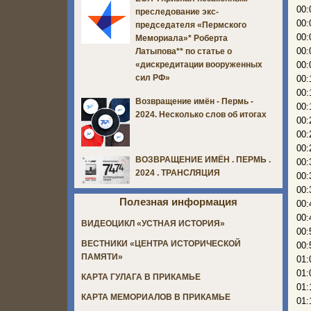
00:
преследование экс-
00:
председателя «Пермского
00:
Мемориала»* Роберта
00:
Латыпова** по статье о
00:
«дискредитации вооруженных
сил РФ»
00:
00:
Возвращение имён - Пермь -
00:
2024. Несколько слов об итогах
00:
00:
00:
ВОЗВРАЩЕНИЕ ИМЁН . ПЕРМЬ .
00:
2024 . ТРАНСЛЯЦИЯ
00:
00:
Полезная информация
00:
00:
ВИДЕОЦИКЛ «УСТНАЯ ИСТОРИЯ»
00:
ВЕСТНИКИ «ЦЕНТРА ИСТОРИЧЕСКОЙ
00:
ПАМЯТИ»
01:
01:
КАРТА ГУЛАГА В ПРИКАМЬЕ
01:
КАРТА МЕМОРИАЛОВ В ПРИКАМЬЕ
01: