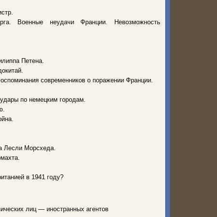
стр.
урга. Военные неудачи Франции. Невозможность
илиппа Петена.
докитай.
Воспоминания современников о поражении Франции.
 удары по немецким городам.
ю.
ойна.
та Лесли Морсхеда.
рмахта.
итанией в 1941 году?
зических лиц — иностранных агентов