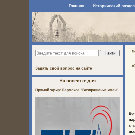
Главная
Исторический раздел
Г
«
Задать свой вопрос на сайте
На повестке дня
Прямой эфир: Пермское "Возвращение имён"
Ве
па
к 
вс