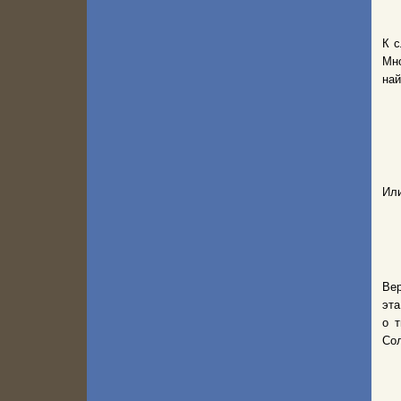
К с
Мн
най
Или
Вер
эта
о 
Сол