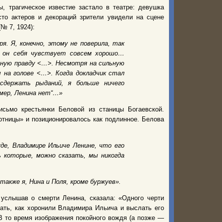
, трагическое известие застало в театре: девушка
то актеров и декораций зрители увидели на сцене
№ 7, 1924):
я. Я, конечно, этому не поверила, так
о он себя чувствует совсем хорошо…
ную правду <…>. Несмотря на сильную
 на голове <…>. Когда докладчик стал
сдержать рыданий, я больше ничего
умер, Ленина нет“…»
сьмо крестьянки Беловой из станицы Богаевской.
отницы» и позиционировалось как подлинное. Белова
де, Владимире Ильиче Ленине, что его
ь которые, можно сказать, мы никогда
также я, Нина и Поля, кроме буржуев».
 услышав о смерти Ленина, сказала: «Одного черти
сать, как хоронили Владимира Ильича и выслать его
 В то время изображения покойного вождя (а позже —