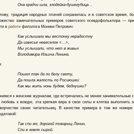
Она крадчи шла, злодейка-душегубица…
лову, традиция народных плачей сохранилась и в советское время, б
ожество замечательных примеров советского псевдофольклора — п
ти в
работе
филолога Моники Петрович:
Как услышали мы весточку нерадостну
Да извесье невеселое <…>,
Мы услышали, что нет в живых
Володимира Ильича Ленина.
:
Пошел плач да по белу свету,
Да пошла жалость по Росиюшки:
Как мы жить нонь будем, беднушки?
немся к женским журналам, где встречались не менее занимательные с
 любовь к вождю, эта крепкая вера в свои силы и клятва выполнить 
творчестве своих читательниц. В качестве примера в том же номере
датовой:
Так спи же, дорогой товарищ Ленин,
Спи в земле сырой.