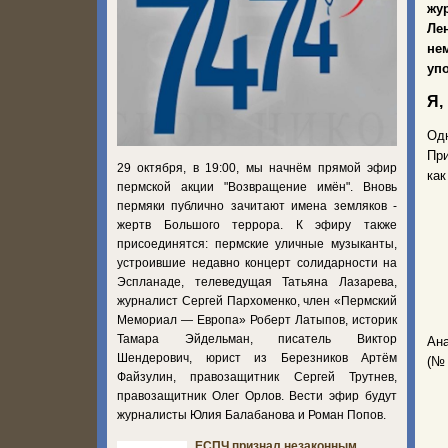
жу
Ле
не
уп
Я,
Од
При
29 октября, в 19:00, мы начнём прямой эфир
как
пермской акции "Возвращение имён". Вновь
пермяки публично зачитают имена земляков -
жертв Большого террора. К эфиру также
присоединятся: пермские уличные музыканты,
устроившие недавно концерт солидарности на
Эспланаде, телеведущая Татьяна Лазарева,
журналист Сергей Пархоменко, член «Пермский
Мемориал — Европа» Роберт Латыпов, историк
Тамара Эйдельман, писатель Виктор
Ана
Шендерович, юрист из Березников Артём
(№ 
Файзулин, правозащитник Сергей Трутнев,
правозащитник Олег Орлов. Вести эфир будут
журналисты Юлия Балабанова и Роман Попов.
ЕСПЧ признал незаконным