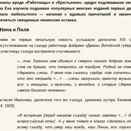
рналы вроде «Работницы» и «Крестьянки», щедро подливавшие эмо
на Ека изучила подшивки популярных женских изданий первых дв
мало любопытного — начиная с вдовьих причитаний и заканч
окоиться священные ленинские останки.
 Нина и Поля
ними из первых печальную новость услышали делегатки XIII с
сутствовавшая на съезде работница фабрики «Двина» Витебской губер
 участницы съезда восприняли случившееся:
«…тов. Калинин нам объявил о смерти нашего доброго вож
слов на бумаге, что творилось на трибуне. Редкий не пла
сдержать слезы. У меня так сжалось сердце, так хотелос
что это неправда <…>. …слезы заглушили оркестр музыки
все: и женщины, и мужчины, и молодые, и старые сдержа
самого близкого человека».
стасия Ивахнова, делегатка того же съезда, уроженка хутора Хезико
4, 1924):
«Я встречаю [перед началом съезда] своего земляка <…> А
всероссийский отец“. А у меня темно в глазах сделалось о
всему съезду, что умер наш вождь, наш Ленин, все горько