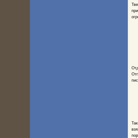
Тве
пр
огр
От
Отп
пис
Так
взя
пор