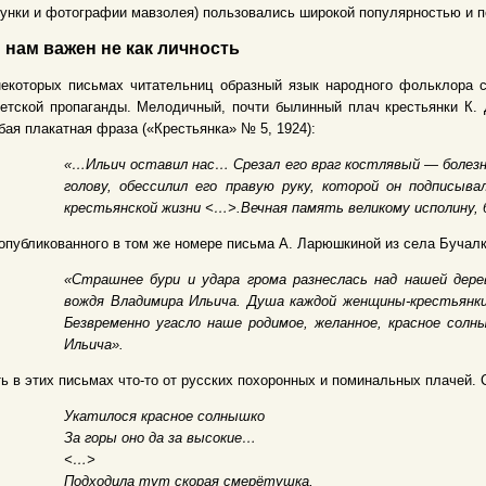
унки и фотографии мавзолея) пользовались широкой популярностью и 
 нам важен не как личность
некоторых письмах читательниц образный язык народного фольклора 
етской пропаганды. Мелодичный, почти былинный плач крестьянки К. 
бая плакатная фраза («Крестьянка» № 5, 1924):
«…Ильич оставил нас… Срезал его враг костлявый — болезнь,
голову, обессилил его правую руку, которой он подписыв
крестьянской жизни <…>.Вечная память великому исполину, 
опубликованного в том же номере письма А. Ларюшкиной из села Бучал
«Страшнее бури и удара грома разнеслась над нашей дере
вождя Владимира Ильича. Душа каждой женщины-крестьянки 
Безвременно угасло наше родимое, желанное, красное солн
Ильича».
ь в этих письмах что-то от русских похоронных и поминальных плачей. 
Укатилося красное солнышко
За горы оно да за высокие…
<…>
Подходила тут скорая смерётушка,