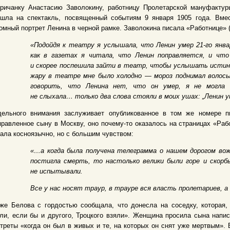
ричанку Анастасию Заволокину, работницу Пролетарской мануфактуры
ишла на спектакль, посвященный событиям 9 января 1905 года. Вмес
омный портрет Ленина в черной рамке. Заволокина писала «Работнице» (
«Подойдя к театру я услышала, что Ленин умер 21-го январ
как в газетах я читала, что Ленин поправляется, и чт
и скорее поспешила зайти в театр, чтобы услышать истин
жару в театре мне было холодно — мороз поднимал волосы
говорить, что Ленина нет, что он умер, я не могла 
не слыхала… только два слова стояли в моих ушах: „Ленин 
дельного внимания заслуживает опубликованное в том же номере пи
равленное сыну в Москву, оно почему-то оказалось на страницах «Раб
ала косноязычно, но с большим чувством:
«…а когда была получена телеграмма о нашем дорогом вож
постигла смерть, то настолько велики были горе и скорб
не испытывали.
Все у нас носят траур, в трауре вся власть пролетариев, а 
же Белова с гордостью сообщала, что донесла на соседку, которая,
ли, если бы и другого, Троцкого взяли». Женщина просила сына напи
треты «когда он был в живых и те, на которых он снят уже мертвым».