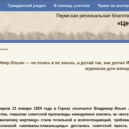
Гражданский раздел
В помощь учителю
Право на альтер
Пермская региональная благот
«Це
лавная
Умер Ильич — не плачь и не хнычь, а делай так, как делал 
журналах для женщ
чером 21 января 1924 года в Горках скончался Владимир Ильич 
ртии, глашатаи советской пропаганды немедленно взялись за «во
«великому мертвецу» стала тотальной и всепоглощающей, требова
есоюзной «запевалы-плакальщицы» досталась советской прессе