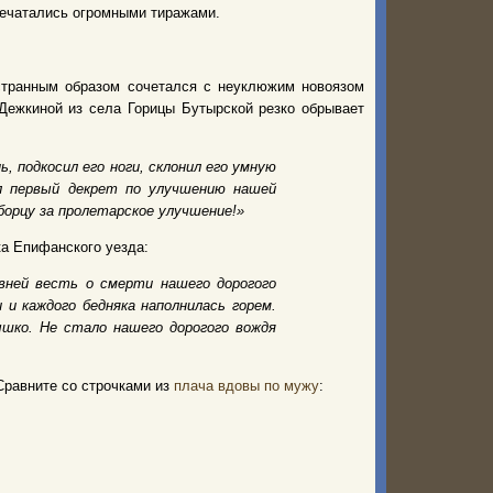
печатались огромными тиражами.
странным образом сочетался с неуклюжим новоязом
Дежкиной из села Горицы Бутырской резко обрывает
 подкосил его ноги, склонил его умную
ал первый декрет по улучшению нашей
борцу за пролетарское улучшение!»
ка Епифанского уезда:
вней весть о смерти нашего дорогого
и каждого бедняка наполнилась горем.
ышко. Не стало нашего дорогого вождя
Сравните со строчками из
плача вдовы по мужу
: