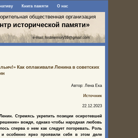
нативу
Книга памяти
О нас
ворительная общественная организация
нтр исторической памяти»
e-mail:
histmemory59@gmail.com
Ильич!» Как оплакивали Ленина в советских
ин
Автор: Лена Ека
Источник
22.12.2023
Ленин. Стремясь укрепить позиции осиротевшей
скрешение» вождя, однако чтобы народная любовь
лось сперва о нем как следует погоревать. Роль
, и особенно ярко проявили себя в этом деле