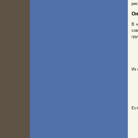
рис
Он
В 
сов
гру
Из 
Ест