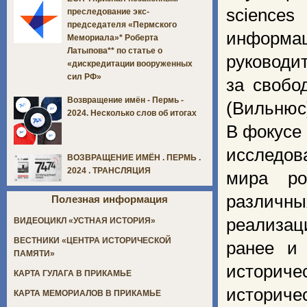
sciences
преследование экс-
председателя «Пермского
информац
Мемориала»* Роберта
Латыпова** по статье о
руководи
«дискредитации вооруженных
сил РФ»
за свобо
Возвращение имён - Пермь -
(Вильнюс
2024. Несколько слов об итогах
В фокусе
исследов
ВОЗВРАЩЕНИЕ ИМЁН . ПЕРМЬ .
2024 . ТРАНСЛЯЦИЯ
мира ро
различны
Полезная информация
реализа
ВИДЕОЦИКЛ «УСТНАЯ ИСТОРИЯ»
ВЕСТНИКИ «ЦЕНТРА ИСТОРИЧЕСКОЙ
ранее и
ПАМЯТИ»
историч
КАРТА ГУЛАГА В ПРИКАМЬЕ
историч
КАРТА МЕМОРИАЛОВ В ПРИКАМЬЕ