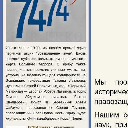
29 октября, в 19:00, мы начнём прямой эфир
пермской акции "Возвращение имён". Вновь
пермяки публично зачитают имена земляков -
жертв Большого террора. К эфиру также
присоединятся: пермские уличные музыканты,
устроившие недавно концерт солидарности на
Мы пров
Эспланаде, телеведущая Татьяна Лазарева,
журналист Сергей Пархоменко, член «Пермский
историч
Мемориал — Европа» Роберт Латыпов, историк
Тамара Эйдельман, писатель Виктор
правозащ
Шендерович, юрист из Березников Артём
Файзулин, правозащитник Сергей Трутнев,
Нашим со
правозащитник Олег Орлов. Вести эфир будут
журналисты Юлия Балабанова и Роман Попов.
наук, пр
ЕСПЧ признал незаконным