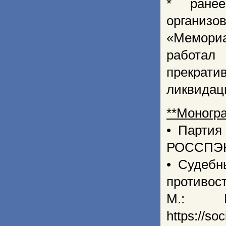
* ранее
организ
«Мемориа
работал
прекрати
ликвидац
**Моногр
• Партия
РОССПЭН, 1
• Судебн
противос
М.: 
https://soc