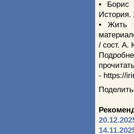
• Борис 
История. 
• Жить 
материало
/ сост. А.
Подробне
прочитат
- https://
Поделить
Рекомен
20.12.202
14.11.202