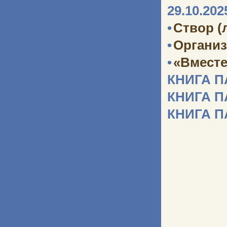
29.10.202
•
Створ (
•
Организ
•
«Вместе
КНИГА 
КНИГА 
КНИГА 