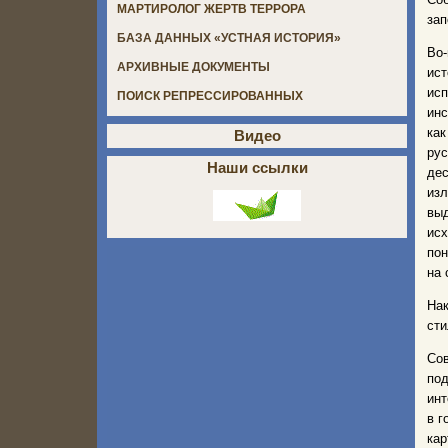
МАРТИРОЛОГ ЖЕРТВ ТЕРРОРА
зап
БАЗА ДАННЫХ «УСТНАЯ ИСТОРИЯ»
Во-
АРХИВНЫЕ ДОКУМЕНТЫ
ист
ис
ПОИСК РЕПРЕССИРОВАННЫХ
инс
как
Видео
рус
Наши ссылки
дес
из
вы
ис
пон
на 
Нак
сти
Сов
под
инт
в г
кар