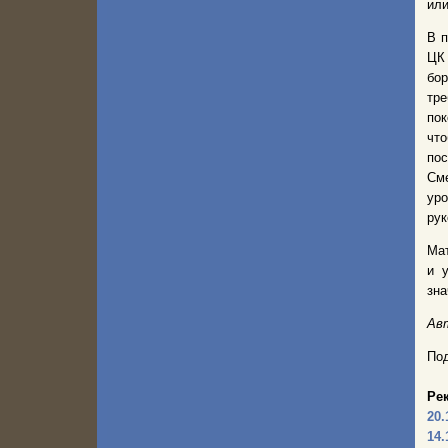
или
В п
ЦК
бор
тр
пок
что
пос
Сме
уро
рук
Мат
и 
зна
Авт
Под
Ре
20.
14.