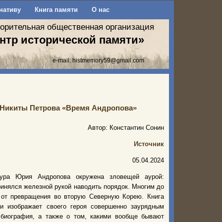
нативу
Книга памяти
О нас
ворительная общественная организация
нтр исторической памяти»
e-mail:
histmemory59@gmail.com
е Никиты Петрова «Время Андропова»
Автор: Константин Сонин
Источник
05.04.2024
гура Юрия Андропова окружена зловещей аурой:
инялся железной рукой наводить порядок. Многим до
Р от превращения во вторую Северную Корею. Книга
и изображает своего героя совершенно заурядным
биография, а также о том, какими вообще бывают