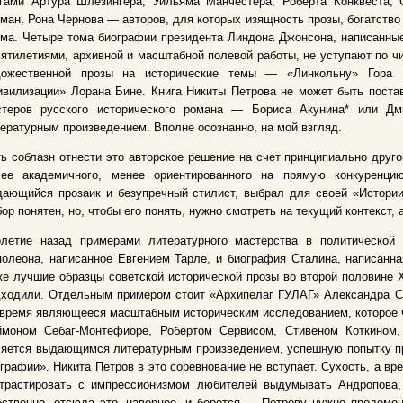
игами Артура Шлезингера, Уильяма Манчестера, Роберта Конквеста,
ман, Рона Чернова — авторов, для которых изящность прозы, богатство
ма. Четыре тома биографии президента Линдона Джонсона, написанные
ятилетиями, архивной и масштабной полевой работы, не уступают по 
дожественной прозы на исторические темы — «Линкольну» Гора
вилизации» Лорана Бине. Книга Никиты Петрова не может быть поста
стеров русского исторического романа — Бориса Акунина
*
или Дми
ературным произведением. Вполне осознанно, на мой взгляд.
ь соблазн отнести это авторское решение на счет принципиально друг
лее академичного, менее ориентированного на прямую конкуренци
ающийся прозаик и безупречный стилист, выбрал для своей «Истории
ор понятен, но, чтобы его понять, нужно смотреть на текущий контекст,
олетие назад примерами литературного мастерства в политической
олеона, написанное Евгением Тарле, и биография Сталина, написанна
е лучшие образцы советской исторической прозы во второй половине Х
ходили. Отдельным примером стоит «Архипелаг ГУЛАГ» Александра Сол
время являющееся масштабным историческим исследованием, которое чи
ймоном Себаг-Монтефиоре, Робертом Сервисом, Стивеном Коткином,
яется выдающимся литературным произведением, успешную попытку пр
графии». Никита Петров в это соревнование не вступает. Сухость, а в
нтрастировать с импрессионизмом любителей выдумывать Андропова,
ственно, отсюда это, наверное, и берется — Петрову нужно продемо