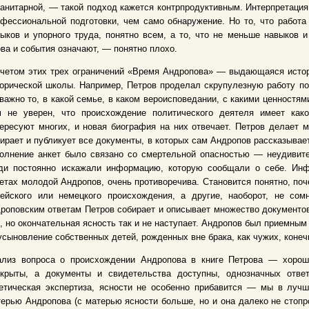
анитарной, — такой подход кажется контрпродуктивным. Интерпретация
фессиональной подготовки, чем само обнаружение. Но то, что работа
ыков и упорного труда, понятно всем, а то, что не меньше навыков и
ва и события означают, — понятно плохо.
четом этих трех ограничений «Время Андропова» — выдающаяся истор
орической школы. Например, Петров проделал скрупулезную работу по
важно то, в какой семье, в каком вероисповедании, с какими ценност
м не уверен, что происхождение политического деятеля имеет како
ересуют многих, и новая биография на них отвечает. Петров делает м
ирает и публикует все документы, в которых сам Андропов рассказывае
олнение анкет было связано со смертельной опасностью — неудивител
ди постоянно искажали информацию, которую сообщали о себе. Ин
етах молодой Андропов, очень противоречива. Становится понятно, по
рейского или немецкого происхождения, а другие, наоборот, не со
роповским ответам Петров собирает и описывает множество документов
, но окончательная ясность так и не наступает. Андропов был приемным
сыновление собственных детей, рожденных вне брака, как чужих, конечн
ализ вопроса о происхождении Андропова в книге Петрова — хороши
скрыты, а документы и свидетельства доступны, однозначных ответ
нетическая экспертиза, ясности не особенно прибавится — мы в луч
ерью Андропова (с матерью ясности больше, но и она далеко не стопроц