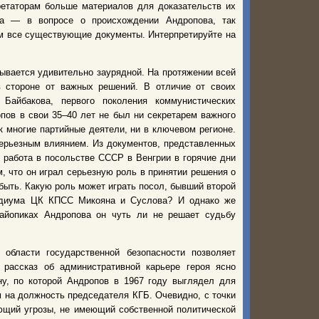
ретаторам больше материалов для доказательств их
а — в вопросе о происхождении Андропова, так
ам все существующие документы. Интерпретируйте на
зывается удивительно заурядной. На протяжении всей
 стороне от важных решений. В отличие от своих
 Байбакова, первого поколения коммунистических
пов в свои 35–40 лет не был ни секретарем важного
к многие партийные деятели, ни в ключевом регионе.
ерьезным влиянием. Из документов, представленных
 работа в посольстве СССР в Венгрии в горячие дни
м, что он играл серьезную роль в принятии решения о
 быть. Какую роль может играть посол, бывший второй
езидиума ЦК КПСС Микояна и Суслова? И однако же
байопиках Андропова он чуть ли не решает судьбу
области государственной безопасности позволяет
рассказ об административной карьере героя ясно
у, по которой Андропов в 1967 году выглядел для
 на должность председателя КГБ. Очевидно, с точки
ющий угрозы, не имеющий собственной политической