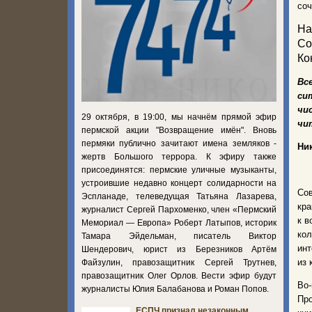
соч
На
Со
Ко
Вс
си
чи
29 октября, в 19:00, мы начнём прямой эфир
чи
пермской акции "Возвращение имён". Вновь
пермяки публично зачитают имена земляков -
Ни
жертв Большого террора. К эфиру также
присоединятся: пермские уличные музыканты,
устроившие недавно концерт солидарности на
Со
Эспланаде, телеведущая Татьяна Лазарева,
кра
журналист Сергей Пархоменко, член «Пермский
к в
Мемориал — Европа» Роберт Латыпов, историк
ко
Тамара Эйдельман, писатель Виктор
инт
Шендерович, юрист из Березников Артём
из 
Файзулин, правозащитник Сергей Трутнев,
правозащитник Олег Орлов. Вести эфир будут
Во
журналисты Юлия Балабанова и Роман Попов.
Про
ЕСПЧ признал незаконным