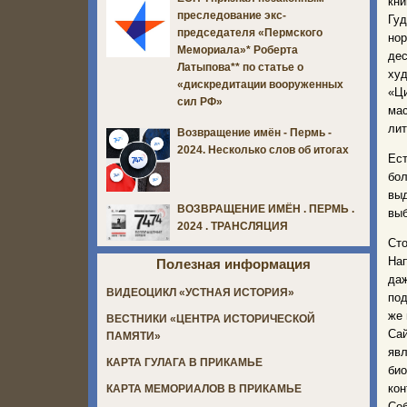
кн
преследование экс-
Гуд
председателя «Пермского
нор
Мемориала»* Роберта
дес
Латыпова** по статье о
ху
«дискредитации вооруженных
«Ци
сил РФ»
ма
лит
Возвращение имён - Пермь -
2024. Несколько слов об итогах
Ест
бо
выд
ВОЗВРАЩЕНИЕ ИМЁН . ПЕРМЬ .
выб
2024 . ТРАНСЛЯЦИЯ
Ст
Нап
Полезная информация
даж
ВИДЕОЦИКЛ «УСТНАЯ ИСТОРИЯ»
под
же 
ВЕСТНИКИ «ЦЕНТРА ИСТОРИЧЕСКОЙ
Са
ПАМЯТИ»
явл
КАРТА ГУЛАГА В ПРИКАМЬЕ
био
ко
КАРТА МЕМОРИАЛОВ В ПРИКАМЬЕ
Соб