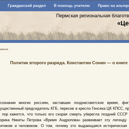
Гражданский раздел
В помощь учителю
Право на альтер
Пермская региональная благот
«Це
лавная
Политик второго разряда. Константин Сонин — о книг
сознании многих россиян, заставших позднесоветское время, фи
ущественный председатель КГБ, пересев в кресло Генсека ЦК КПСС, пр
х пор кажется, что только его скорая смерть уберегла поздний ССС
торика Никиты Петрова «Время Андропова» развеивает эту легенду 
литиком и человеком. О том, почему это выдающаяся историческая 