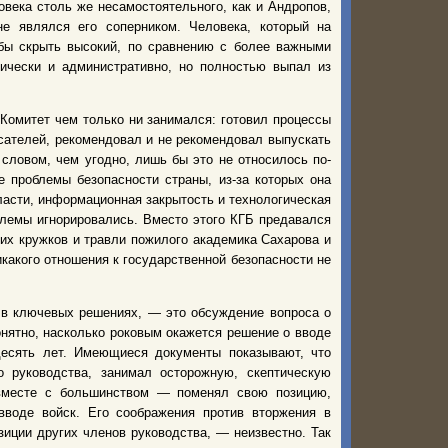
овека столь же несамостоятельного, как и Андропов,
не являлся его соперником. Человека, который на
бы скрыть высокий, по сравнению с более важными
ически и административно, но полностью выпал из
 Комитет чем только ни занимался: готовил процессы
исателей, рекомендовал и не рекомендовал выпускать
ловом, чем угодно, лишь бы это не относилось по-
е проблемы безопасности страны, из-за которых она
ласти, информационная закрытость и технологическая
блемы игнорировались. Вместо этого КГБ предавался
их кружков и травли пожилого академика Сахарова и
икакого отношения к государственной безопасности не
 в ключевых решениях, — это обсуждение вопроса о
онятно, насколько роковым окажется решение о вводе
есять лет. Имеющиеся документы показывают, что
о руководства, занимал осторожную, скептическую
 вместе с большинством — поменял свою позицию,
вводе войск. Его соображения против вторжения в
иции других членов руководства, — неизвестно. Так