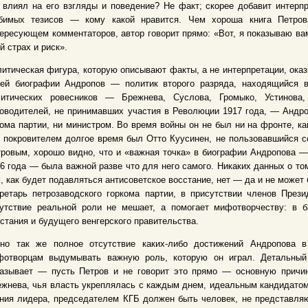
 влиял на его взгляды и поведение? Не факт; скорее добавит интерп
бимых тезисов — кому какой нравится. Чем хороша книга Петров
ересующем комментаторов, автор говорит прямо: «Вот, я показываю в
й страх и риск».
итическая фигура, которую описывают факты, а не интерпретации, ока
оей биографии Андропов — политик второго разряда, находящийся в
литических ровесников — Брежнева, Суслова, Громыко, Устинова,
оводителей, не принимавших участия в Революции 1917 года, — Андро
ома партии, ни министром. Во время войны он не был ни на фронте, ка
 покровителем долгое время был Отто Куусинен, не пользовавшийся с
ровым, хорошо видно, что и «важная точка» в биографии Андропова —
6 года — была важной разве что для него самого. Никаких данных о то
, как будет подавляться антисоветское восстание, нет — да и не может
кретарь петрозаводского горкома партии, в присутствии членов Пр
сутствие реальной роли не мешает, а помогает мифотворчеству: в 
стания и будущего венгерского правительства.
чно так же полное отсутствие каких-либо достижений Андропова в 
фотворцам выдумывать важную роль, которую он играл. Детальный 
казывает — пусть Петров и не говорит это прямо — основную причин
жнева, чья власть укреплялась с каждым днем, идеальным кандидатом
ния лидера, председателем КГБ должен быть человек, не представля