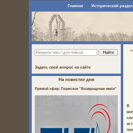
Главная
Исторический раздел
Г
Задать свой вопрос на сайте
На повестке дня
Прямой эфир: Пермское "Возвращение имён"
В 
мог
си
ис
по