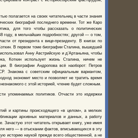
тью полагается на своих читательниц в части знания
ических биографий последнего времени. Тот же Каро
итика, для того чтобы рассказать о политических
8 году, в мельчайших подробностях; другой — о том,
ласти от президента к вице-президенту. В книгах по
 Коткин. В первом томе биографии Сталина, вышедшей
 использовал Анну Австрийскую и д’Артаньяна, чтобы
ка, Коткин использует жизнь Сталина, ничем не
ии. В биографии Андропова всё наоборот: Петров
ССР. Знакома с советским официальным вариантом,
подход экономит место и позволяет не тратить время
 незнакомого с этой историей, чтение будет сложным.
ости упоминаемых политиков. Отчасти это издержки
ытий и картины происходящего «в целом», а мелких
убликации архивных материалов и данных, а работу
е. Зачастую этот читатель открывает книгу, уже имея
для него — в отыскании фактов, вписывающихся в эту
ую историю наукой прежде всего общественной, а не