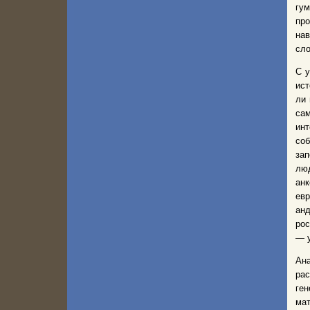
гум
про
нав
сло
С у
ист
ли 
са
инт
соб
зап
лю
анк
ев
анд
рос
— у
Ан
ра
ге
мат