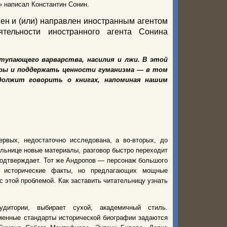
» написал Константин Сонин.
ен и (или) направлен иностранным агентом
тельности иностранного агента Сонина
ступающего варварства, насилия и лжи. В этой
ры и поддержать ценности гуманизма — в том
одолжит говорить о книгах, напоминая нашим
вых, недостаточно исследована, а во-вторых, до
ельнице новые материалы, разговор быстро переходит
 подтверждает. Тот же Андропов — персонаж большого
а исторические факты, но предлагающих мощные
 этой проблемой. Как заставить читательницу узнать
дитории, выбирает сухой, академичный стиль.
менные стандарты исторической биографии задаются