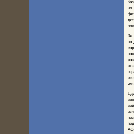
баз
но
фо
де
пол
За 
по 
евр
нас
раз
отс
гор
его
име
Еди
вве
во
из
по
по
Афг