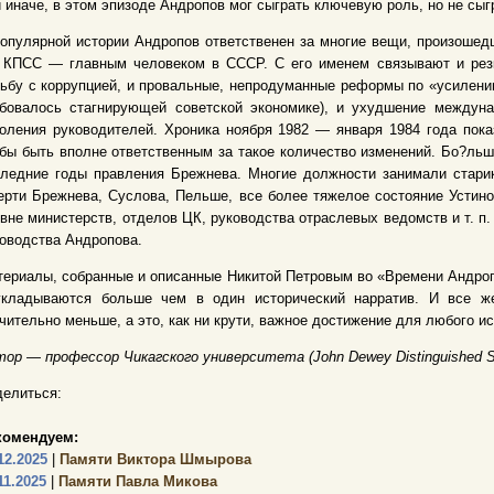
 иначе, в этом эпизоде Андропов мог сыграть ключевую роль, но не сыг
опулярной истории Андропов ответственен за многие вещи, произошедш
 КПСС — главным человеком в СССР. С его именем связывают и ре
ьбу с коррупцией, и провальные, непродуманные реформы по «усилени
ебовалось стагнирующей советской экономике), и ухудшение междуна
оления руководителей. Хроника ноября 1982 — января 1984 года пока
бы быть вполне ответственным за такое количество изменений. Бо?льш
ледние годы правления Брежнева. Многие должности занимали старик
рти Брежнева, Суслова, Пельше, все более тяжелое состояние Устино
вне министерств, отделов ЦК, руководства отраслевых ведомств и т. п
оводства Андропова.
ериалы, собранные и описанные Никитой Петровым во «Времени Андроп
укладываются больше чем в один исторический нарратив. И все ж
чительно меньше, а это, как ни крути, важное достижение для любого ис
ор — профессор Чикагского университета (John Dewey Distinguished Se
елиться:
комендуем:
12.2025
|
Памяти Виктора Шмырова
11.2025
|
Памяти Павла Микова