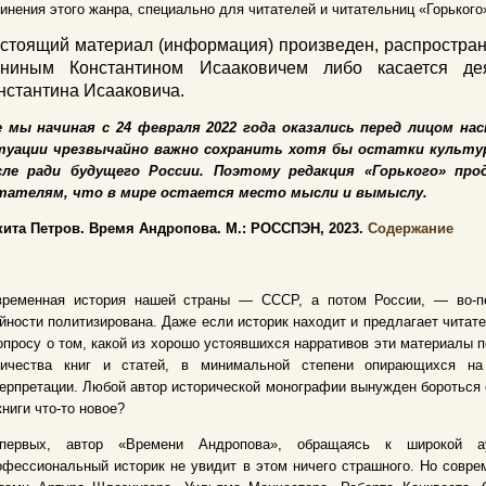
инения этого жанра, специально для читателей и читательниц «Горького
стоящий материал (информация) произведен, распростран
ниным Константином Исааковичем либо касается дея
нстантина Исааковича.
е мы начиная с 24 февраля 2022 года оказались перед лицом на
туации чрезвычайно важно сохранить хотя бы остатки культу
сле ради будущего России. Поэтому редакция «Горького» пр
тателям, что в мире остается место мысли и вымыслу.
кита Петров. Время Андропова. М.: РОССПЭН, 2023.
Содержание
временная история нашей страны — СССР, а потом России, — во-пер
йности политизирована. Даже если историк находит и предлагает читат
опросу о том, какой из хорошо устоявшихся нарративов эти материалы
личества книг и статей, в минимальной степени опирающихся н
ерпретации. Любой автор исторической монографии вынужден бороться с
книги что-то новое?
-первых, автор «Времени Андропова», обращаясь к широкой ау
фессиональный историк не увидит в этом ничего страшного. Но совре