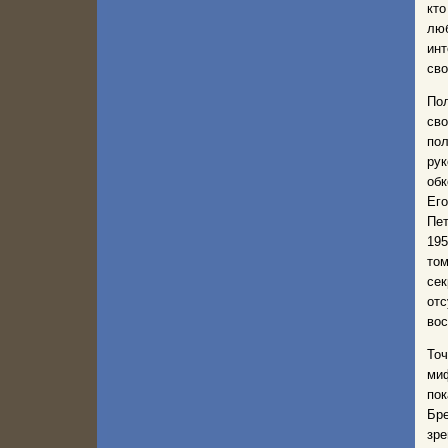
кто
лю
инт
сво
Пол
св
по
рук
обк
Его
Пет
195
том
се
от
вос
То
ми
по
Бре
зре