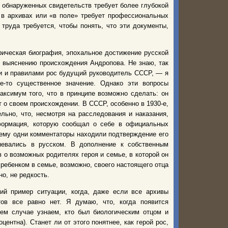
 обнаруженных свидетельств требует более глубокой
 в архивах или «в поле» требует профессиональных
 труда требуется, чтобы понять, что эти документы,
ическая биография, эпохальное достижение русской
 выяснению происхождения Андропова. Не знаю, так
ями и правилами рос будущий руководитель СССР, — я
е-то существенное значение. Однако эти вопросы
аксимум того, что в принципе возможно сделать: он
т о своем происхождении. В СССР, особенно в 1930-е,
ьно, что, несмотря на расследования и наказания,
формация, которую сообщал о себе в официальных
чему одни комментаторы находили подтверждение его
мневались в русском. В дополнение к собственным
 о возможных родителях героя и семье, в которой он
 ребенком в семье, возможно, своего настоящего отца
о, не редкость.
й пример ситуации, когда, даже если все архивы
ов все равно нет. Я думаю, что, когда появится
шем случае узнаем, кто был биологическим отцом и
ентна). Станет ли от этого понятнее, как герой рос,