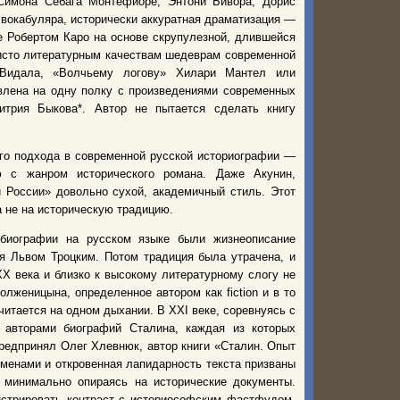
 Симона Себага Монтефиоре, Энтони Бивора, Дорис
 вокабуляра, исторически аккуратная драматизация —
 Робертом Каро на основе скрупулезной, длившейся
чисто литературным качествам шедеврам современной
 Видала, «Волчьему логову» Хилари Мантел или
влена на одну полку с произведениями современных
трия Быкова
*
. Автор не пытается сделать книгу
ого подхода в современной русской историографии —
ю с жанром исторического романа. Даже Акунин,
 России» довольно сухой, академичный стиль. Этот
 а не на историческую традицию.
 биографии на русском языке были жизнеописание
я Львом Троцким. Потом традиция была утрачена, и
Х века и близко к высокому литературному слогу не
женицына, определенное автором как fiction и в то
тается на одном дыхании. В XXI веке, соревнуясь с
 авторами биографий Сталина, каждая из которых
едпринял Олег Хлевнюк, автор книги «Сталин. Опыт
ременами и откровенная лапидарность текста призваны
 минимально опираясь на исторические документы.
нстрировать контраст с историософским фастфудом,