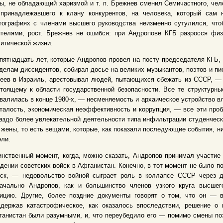
ы, не обладающий харизмой и т. п. Брежнев сменил Семичастного, чел
 принадлежавшего к клану конкурентов, на человека, который сам 
тографиях с членами высшего руководства неизменно сутулился, что
ятелями, рост. Брежнев не ошибся: при Андропове КГБ разросся физ
итической жизни.
пятнадцать лет, которые Андропов провел на посту председателя КГБ,
делам диссидентов, собирал досье на великих музыкантов, поэтов и п
еев в Израиль, арестовывал людей, пытающихся сбежать из СССР, — с
тоящему к области государственной безопасности. Все те структурны
валилась в конце 1980-х, — несменяемость и архаическое устройство в
талость, экономическая неэффективность и коррупция, — все эти про
аздо более увлекательной деятельности типа инфильтрации студенческ
 жены, то есть вещами, которые, как показали последующие события, н
ли.
нственный момент, когда, можно сказать, Андропов принимал участие
дении советских войск в Афганистан. Конечно, в тот момент не было п
йск, — недовольство войной сыграет роль в коллапсе СССР через д
начально Андропов, как и большинство членов узкого круга высшег
зицию. Другие, более поздние документы говорят о том, что он —
ддержав катастрофическое, как оказалось впоследствии, решение о 
анистан были разумными, и, что переубедило его — помимо смены поз