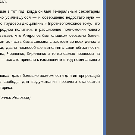
рал.
ие в тот год, когда он был Генеральным секретарем
зко усилившуюся — и совершенно недостаточную —
ю трудовой дисциплины» (противоположное тому, что
родной политики, и расширение полномочий нового
зывает, что Андропов был слишком серьезно болен,
ая их часть была связана с застоем во всех делах в
и, давно неспособные выполнять свои обязанности.
ва, Черненко, Кириленко и те же самые процессы на
. — все это привело к изменениям в год номинального
ова», дают большие возможности для интерпретаций
е свободы для выдумывания прошлого становится
торика.
rvice Professor)