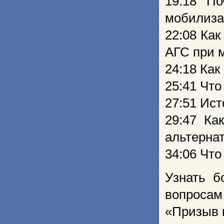
19:18 П
мобилиза
22:08 Ка
АГС при 
24:18 Ка
25:41 Что
27:51 Ис
29:47 Ка
альтерна
34:06 Что
Узнать б
вопроса
«Призыв к