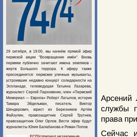
29 октября, в 19:00, мы начнём прямой эфир
пермской акции "Возвращение имён". Вновь
пермяки публично зачитают имена земляков -
жертв Большого террора. К эфиру также
присоединятся: пермские уличные музыканты,
устроившие недавно концерт солидарности на
Эспланаде, телеведущая Татьяна Лазарева,
журналист Сергей Пархоменко, член «Пермский
Арсений 
Мемориал — Европа» Роберт Латыпов, историк
Тамара Эйдельман, писатель Виктор
службы п
Шендерович, юрист из Березников Артём
Файзулин, правозащитник Сергей Трутнев,
права пр
правозащитник Олег Орлов. Вести эфир будут
журналисты Юлия Балабанова и Роман Попов.
Сейчас и
ЕСПЧ признал незаконным