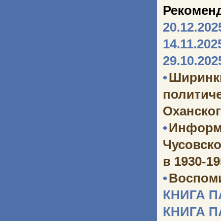
Рекомен
20.12.202
14.11.202
29.10.202
•
Ширинк
политич
Оханског
•
Информ
Чусовско
в 1930-1
•
Воспоми
КНИГА 
КНИГА 