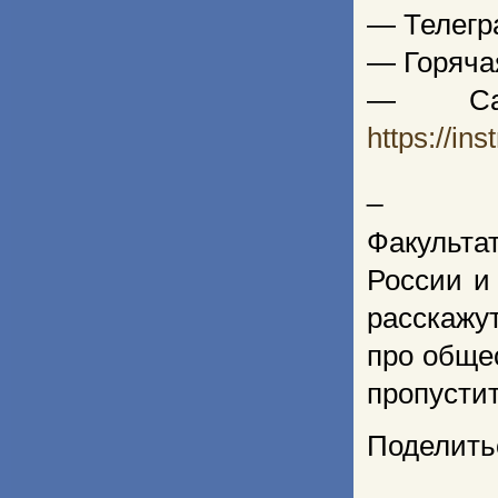
— Телегр
— Горяча
— Сай
https://in
_
Факульта
России и
расскажу
про обще
пропусти
Поделить