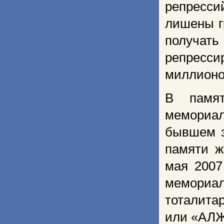
репресси
лишены г
получа
репресс
миллионо
В памят
мемориал
бывшем з
памяти ж
мая 2007
мемориал
тоталита
или «АЛ