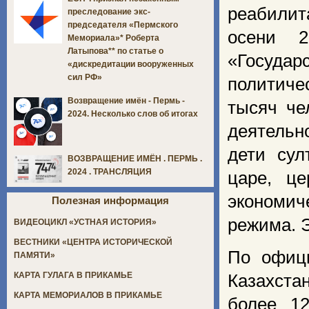
реабилит
преследование экс-
председателя «Пермского
осени 
Мемориала»* Роберта
Латыпова** по статье о
«Госуда
«дискредитации вооруженных
сил РФ»
политич
Возвращение имён - Пермь -
тысяч че
2024. Несколько слов об итогах
деятельн
дети сул
ВОЗВРАЩЕНИЕ ИМЁН . ПЕРМЬ .
2024 . ТРАНСЛЯЦИЯ
царе, ц
экономич
Полезная информация
режима. Э
ВИДЕОЦИКЛ «УСТНАЯ ИСТОРИЯ»
ВЕСТНИКИ «ЦЕНТРА ИСТОРИЧЕСКОЙ
По офиц
ПАМЯТИ»
КАРТА ГУЛАГА В ПРИКАМЬЕ
Казахста
КАРТА МЕМОРИАЛОВ В ПРИКАМЬЕ
более 1