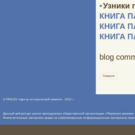
•
Узники 
КНИГА 
КНИГА 
КНИГА 
blog com
Главная
©
ПРБОО «Центр исторической памяти»
, 2022 г.
Данный веб-ресурс ранее принадлежал общественной организации «Пермское краевое о
Исключительные авторские права на опубликованные информационные материалы пер