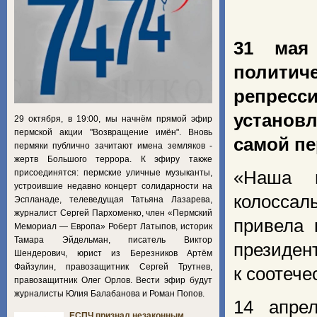
31 мая
политич
репресс
установл
29 октября, в 19:00, мы начнём прямой эфир
пермской акции "Возвращение имён". Вновь
самой пе
пермяки публично зачитают имена земляков -
жертв Большого террора. К эфиру также
присоединятся: пермские уличные музыканты,
«Наша н
устроившие недавно концерт солидарности на
колоссал
Эспланаде, телеведущая Татьяна Лазарева,
журналист Сергей Пархоменко, член «Пермский
привела 
Мемориал — Европа» Роберт Латыпов, историк
Тамара Эйдельман, писатель Виктор
президен
Шендерович, юрист из Березников Артём
Файзулин, правозащитник Сергей Трутнев,
к соотече
правозащитник Олег Орлов. Вести эфир будут
журналисты Юлия Балабанова и Роман Попов.
14 апре
ЕСПЧ признал незаконным