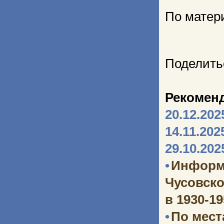
По матер
Поделить
Рекомен
20.12.202
14.11.202
29.10.202
•
Информ
Чусовско
в 1930-1
•
По мест