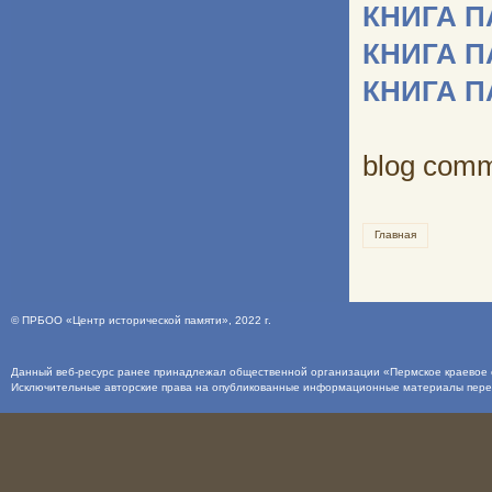
КНИГА 
КНИГА 
КНИГА 
blog com
Главная
©
ПРБОО «Центр исторической памяти»
, 2022 г.
Данный веб-ресурс ранее принадлежал общественной организации «Пермское краевое о
Исключительные авторские права на опубликованные информационные материалы пер