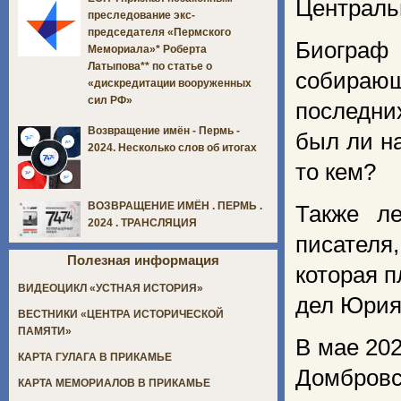
Централь
преследование экс-
председателя «Пермского
Биограф 
Мемориала»* Роберта
Латыпова** по статье о
собираю
«дискредитации вооруженных
сил РФ»
последних
Возвращение имён - Пермь -
был ли н
2024. Несколько слов об итогах
то кем?
ВОЗВРАЩЕНИЕ ИМЁН . ПЕРМЬ .
Также л
2024 . ТРАНСЛЯЦИЯ
писателя
Полезная информация
которая п
ВИДЕОЦИКЛ «УСТНАЯ ИСТОРИЯ»
дел Юрия
ВЕСТНИКИ «ЦЕНТРА ИСТОРИЧЕСКОЙ
ПАМЯТИ»
В мае 20
КАРТА ГУЛАГА В ПРИКАМЬЕ
Домбровс
КАРТА МЕМОРИАЛОВ В ПРИКАМЬЕ