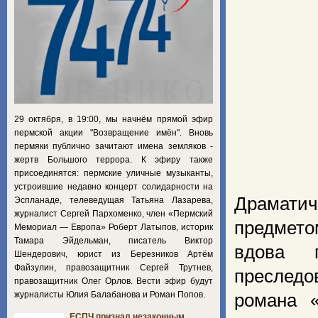
29 октября, в 19:00, мы начнём прямой эфир
пермской акции "Возвращение имён". Вновь
пермяки публично зачитают имена земляков -
жертв Большого террора. К эфиру также
присоединятся: пермские уличные музыканты,
устроившие недавно концерт солидарности на
Драматич
Эспланаде, телеведущая Татьяна Лазарева,
журналист Сергей Пархоменко, член «Пермский
предмето
Мемориал — Европа» Роберт Латыпов, историк
Тамара Эйдельман, писатель Виктор
вдова 
Шендерович, юрист из Березников Артём
Файзулин, правозащитник Сергей Трутнев,
преследо
правозащитник Олег Орлов. Вести эфир будут
журналисты Юлия Балабанова и Роман Попов.
романа 
ЕСПЧ признал незаконным