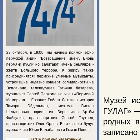
29 октября, в 19:00, мы начнём прямой эфир
пермской акции "Возвращение имён". Вновь
пермяки публично зачитают имена земляков -
жертв Большого террора. К эфиру также
присоединятся: пермские уличные музыканты,
устроившие недавно концерт солидарности на
Эспланаде, телеведущая Татьяна Лазарева,
журналист Сергей Пархоменко, член «Пермский
Музей ис
Мемориал — Европа» Роберт Латыпов, историк
Тамара Эйдельман, писатель Виктор
ГУЛАГ» —
Шендерович, юрист из Березников Артём
Файзулин, правозащитник Сергей Трутнев,
родных в
правозащитник Олег Орлов. Вести эфир будут
журналисты Юлия Балабанова и Роман Попов.
записано 
ЕСПЧ признал незаконным