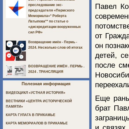
Павел Ко
преследование экс-
председателя «Пермского
современ
Мемориала»* Роберта
Латыпова** по статье о
потомств
«дискредитации вооруженных
сил РФ»
от Гражд
Возвращение имён - Пермь -
он позна
2024. Несколько слов об итогах
детей, с
после см
ВОЗВРАЩЕНИЕ ИМЁН . ПЕРМЬ .
2024 . ТРАНСЛЯЦИЯ
Новосиби
переехали
Полезная информация
ВИДЕОЦИКЛ «УСТНАЯ ИСТОРИЯ»
Еще рань
ВЕСТНИКИ «ЦЕНТРА ИСТОРИЧЕСКОЙ
брат Пав
ПАМЯТИ»
КАРТА ГУЛАГА В ПРИКАМЬЕ
заграниц
КАРТА МЕМОРИАЛОВ В ПРИКАМЬЕ
и связях