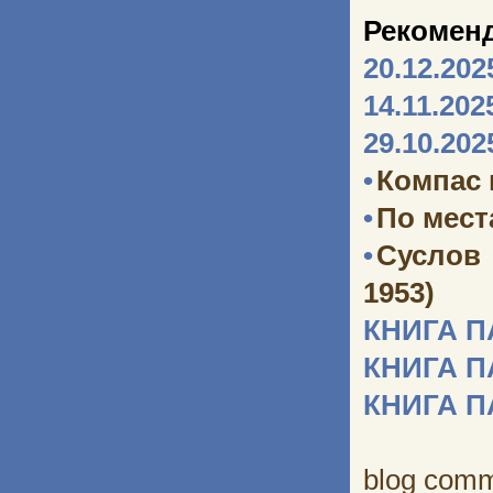
Рекомен
20.12.202
14.11.202
29.10.202
•
Компас
•
По мест
•
Суслов
1953)
КНИГА 
КНИГА 
КНИГА 
blog com