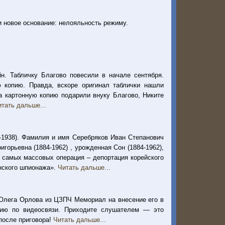
и новое основание: нелояльность режиму.
н. Табличку Благово повесили в начале сентября.
ю копию. Правда, вскоре оригинал таблички нашли
а картонную копию подарили внуку Благово, Никите
итать дальше...
-1938). Фамилия и имя Серебряков Иван Степанович
орьевна (1884-1962) , урожденная Сон (1884-1962),
 самых массовых операция – депортация корейского
онского шпионажа».
Читать дальше...
 Олега Орлова из ЦЗПЧ Мемориал на внесение его в
нию по видеосвязи. Приходите слушателем — это
после приговора!
Читать дальше...