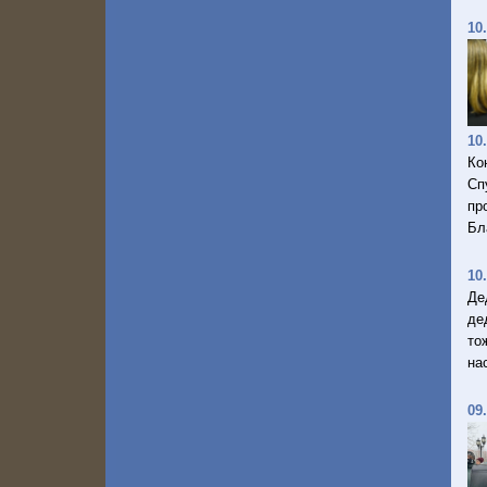
10
10
Ко
Сп
пр
Бл
10
Де
де
то
на
09