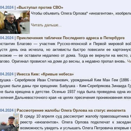
.04.2024
|
«Выступал против СВО»
Чтобы объявить Олега Орлова* «иноагентом», изобрел
Читать дальше...
.04.2024
|
Приключения таблички Последнего адреса в Петербурге
нстантин Благово — участник Русско-японской и Первой мировой вой
устя день она исчезла, но активисты быстро повесили ее картонну
охожие — ее оставили недалеко от дома. Тогда ее вернули на место, 
агово. Оригинал провисел на доме до весны, а недавно пропал вновь.
Ч
.04.2024
|
Инесса Ким: «Кривые небеса»
душка - Серебряков Иван Степанович, урожденный Ким Ман Гем (1886 
душке были даны при крещении. Бабушка - Ким-Серебрякова Зинаида Григ
же была крещена в детстве. Осенью 1937 года была проведена одна из
селения Дальневосточного края «в целях пресечения проникновения яп
.04.2024
|
Рассмотрение жалобы Олега Орлова на статус иноагента
В среду 10 апреля суд рассмотрит жалобу правозащитника
реестр «иноагентов». Олега Орлова подключат к заседа
возможность увидеть и услышать Олега Петровича впервые 