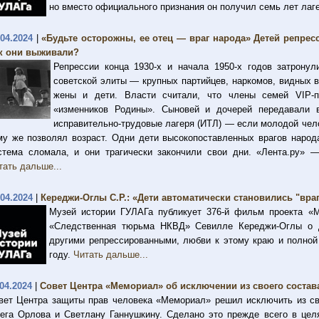
но вместо официального признания он получил семь лет лаге
.04.2024
|
«Будьте осторожны, ее отец — враг народа» Детей репре
к они выживали?
Репрессии конца 1930-х и начала 1950-х годов затрону
советской элиты — крупных партийцев, наркомов, видных 
жены и дети. Власти считали, что члены семей VIP-
«изменников Родины». Сыновей и дочерей передавали 
исправительно-трудовые лагеря (ИТЛ) — если молодой чело
му же позволял возраст. Одни дети высокопоставленных врагов народ
стема сломала, и они трагически закончили свои дни. «Лента.ру» 
тать дальше...
.04.2024
|
Кереджи-Оглы С.Р.: «Дети автоматически становились "вр
Музей истории ГУЛАГа публикует 376-й фильм проекта «
«Следственная тюрьма НКВД» Севилле Кереджи-Оглы о д
другими репрессированными, любви к этому краю и полной
году.
Читать дальше...
.04.2024
|
Совет Центра «Мемориал» об исключении из своего состав
вет Центра защиты прав человека «Мемориал» решил исключить из сво
ега Орлова и Светлану Ганнушкину. Сделано это прежде всего в целя