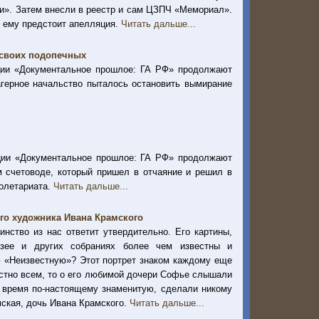
и». Затем внесли в реестр и сам ЦЗПЧ «Мемориал».
, ему предстоит апелляция.
Читать дальше...
а своих подопечных
ации «Документальное прошлое: ГА РФ» продолжают
агерное начальство пыталось остановить вымирание
ации «Документальное прошлое: ГА РФ» продолжают
 счетоводе, который пришел в отчаяние и решил в
ролетариата.
Читать дальше...
ого художника Ивана Крамского
нство из нас ответит утвердительно. Его картины,
узее и других собраниях более чем известны и
ю «Неизвестную»? Этот портрет знаком каждому еще
естно всем, то о его любимой дочери Софье слышали
ё время по-настоящему знаменитую, сделали никому
ская, дочь Ивана Крамского.
Читать дальше...