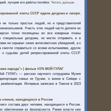
рей, лучшие его работы погибли.
Читать дальше...
ссированной элиты СССР ждали детдома и лагеря.
ли не только простых людей, но и представителей
военачальников. Участь этих людей часто делили их
персон точно посвящены во все коварные планы
в специальные детдома, но могли отправить и в
век не скрывал своих антисоветских убеждений, а к
а смогли справиться со всеми испытаниями, других
— о судьбах детей репрессированной элиты СССР.
агами народа"» | фильм #376 МОЙ ГУЛАГ
Мой ГУЛАГ» — рассказ научного сотрудника Музея
епортации семьи из Грузии, о жизни в Сибири с
 реабилитации. Интервью записано в Томске в 2023
а членов, находящихся в России
его состава двух человек, находящихся в России:
х обеспечения их безопасности. Ранее власти уже