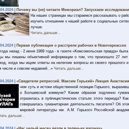
.04.2024
|
Почему вы (не) читаете Мемориал? Запускаем исследовани
На наших страницах мы стараемся рассказывать о раб
изучить отношение к нашей работе в социальных сетя
лучше.
Читать дальше...
.04.2024
|
Первая публикация о расстреле рабочих в Новочеркасске
 года назад - 2 июня 1989 года - в газете «Комсомольская правда» была
ды мы лишены объективной информации о том, что произошло 27 лет н
езд, когда мы ищем ответы на нелег­кие вопросы из своего прошлого и
м числе и совсем недавней...»
Читать дальше...
.04.2024
|
«Свидетели репрессий. Максим Горький» Лекция Анастаси
чем суть и истоки общественной позиции Горького, выразив
о Болшевской коммуне? Каким образом подлинно гумани
отразилась в публицистических статьях этого периода? Ка
совершалась гуманитарная деятельность писателя? Об это
мировой литературы им. А.М. Горького Российской акаде
тать дальше...
.04.2024
|
«Нас целый месяц везли в телячьих вагонах»