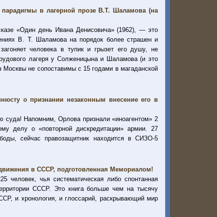
 парадигмы в лагерной прозе В.Т. Шаламова (на
сказе «Один день Ивана Денисовича» (1962), — это
дениях В. Т. Шаламова на порядок более страшен и
загоняет человека в тупик и грызет его душу, не
трудового лагеря у Солженицына и Шаламова (и это
з Москвы не сопоставимы с 15 годами в магаданской
инюсту о признании незаконным внесение его в
ю суда! Напомним, Орлова признали «иноагентом» 2
ому делу о «повторной дискредитации» армии. 27
боды, сейчас правозащитник находится в СИЗО-5
движения в СССР, подготовленная Мемориалом!
25 человек, чья систематическая либо спонтанная
территории СССР. Это книга больше чем на тысячу
ССР, и хронология, и глоссарий, раскрывающий мир