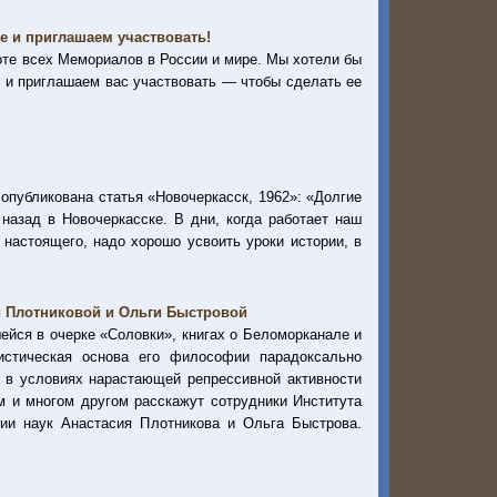
е и приглашаем участвовать!
оте всех Мемориалов в России и мире. Мы хотели бы
х и приглашаем вас участвовать — чтобы сделать ее
 опубликована статья «Новочеркасск, 1962»: «Долгие
азад в Новочеркасске. В дни, когда работает наш
 настоящего, надо хорошо усвоить уроки истории, в
и Плотниковой и Ольги Быстровой
шейся в очерке «Соловки», книгах о Беломорканале и
стическая основа его философии парадоксально
к в условиях нарастающей репрессивной активности
м и многом другом расскажут сотрудники Института
мии наук Анастасия Плотникова и Ольга Быстрова.