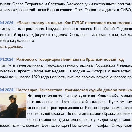
изнали Олега Петровича и Светлану Алексеевну «иностранными агентам
л заблокирован сайт нашей организации. Олег Орлов находится в СИЗО
.04.2024
|
«Ложат голову на пень». Как ГУЛАГ переживал из-за голод
лит.ру и телеграм-канал Государственного архива Российской Федер
вместный проект «Документ недели». Сегодня — история о том, как л
мей раскулаченных.
тать дальше...
.04.2024
|
Разговор с товарищем Лениным на Красный новый год
лит.Ру и телеграм-канал Государственного архива Российской Федер
вместный проект «Документ недели». Сегодня — история о несчастном
рвый день нового 1920 года написать письмо самому вождю мирового п
.04.2024
|
Настоящая Неизвестная: трагическая судьба дочери велик
На вопрос «знаком ли вам художник Крамской?» больши
выставленные в Третьяковской галерее, Русском м
многократно растиражированы. Кто не видел знамениту
со школьной скамьи. Но если имя самого Крамского изв
очень немногие. Удивительно, но эту художницу, в сво
 известным человеком! Вот настоящая Незнакомка — Софья Юнкер-Крам