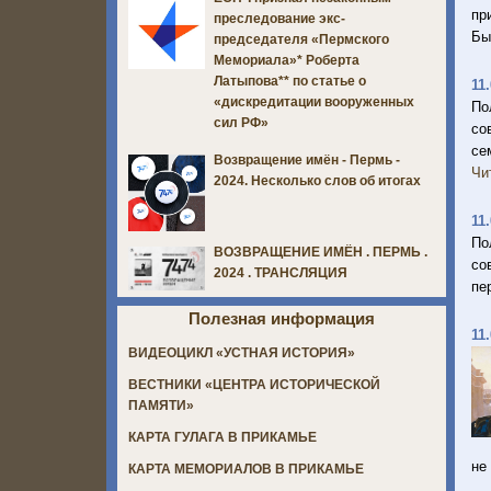
пр
преследование экс-
Бы
председателя «Пермского
Мемориала»* Роберта
Латыпова** по статье о
11
«дискредитации вооруженных
По
сил РФ»
со
се
Возвращение имён - Пермь -
Чи
2024. Несколько слов об итогах
11
По
ВОЗВРАЩЕНИЕ ИМЁН . ПЕРМЬ .
со
2024 . ТРАНСЛЯЦИЯ
пе
Полезная информация
11
ВИДЕОЦИКЛ «УСТНАЯ ИСТОРИЯ»
ВЕСТНИКИ «ЦЕНТРА ИСТОРИЧЕСКОЙ
ПАМЯТИ»
КАРТА ГУЛАГА В ПРИКАМЬЕ
не
КАРТА МЕМОРИАЛОВ В ПРИКАМЬЕ