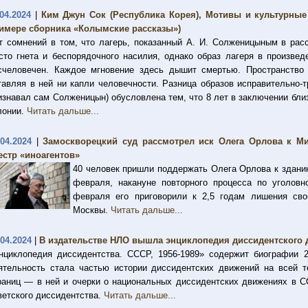
.04.2024
|
Ким Джун Сок (Республика Корея), Мотивы и культурные
имере сборника «Колымские рассказы»)
т сомнений в том, что лагерь, показанный А. И. Солженицыным в рас
сто гнета и беспорядочного насилия, однако образ лагеря в произве
счеловечен. Каждое мгновение здесь дышит смертью. Пространство 
тавляя в ней ни капли человечности. Разница образов исправительно-
изнавал сам Солженицын) обусловлена тем, что 8 лет в заключении бли
лонии.
Читать дальше...
.04.2024
|
Замоскворецкий суд рассмотрел иск Олега Орлова к М
естр «иноагентов»
40 человек пришли поддержать Олега Орлова к здани
февраля, накануне повторного процесса по уголовн
февраля его приговорили к 2,5 годам лишения сво
Москвы.
Читать дальше...
.04.2024
|
В издательстве НЛО вышла энциклопедия диссидентского 
нциклопедия диссидентства. СССР, 1956-1989» содержит биографии 2
ятельность стала частью истории диссидентских движений на всей 
раниц — в ней и очерки о национальных диссидентских движениях в С
ветского диссидентства.
Читать дальше...