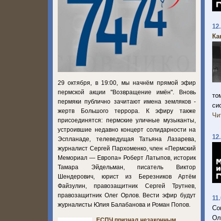
12
Ка
29 октября, в 19:00, мы начнём прямой эфир
пермской акции "Возвращение имён". Вновь
то
пермяки публично зачитают имена земляков -
си
жертв Большого террора. К эфиру также
Чи
присоединятся: пермские уличные музыканты,
устроившие недавно концерт солидарности на
12
Эспланаде, телеведущая Татьяна Лазарева,
журналист Сергей Пархоменко, член «Пермский
Мемориал — Европа» Роберт Латыпов, историк
Тамара Эйдельман, писатель Виктор
Шендерович, юрист из Березников Артём
Файзулин, правозащитник Сергей Трутнев,
правозащитник Олег Орлов. Вести эфир будут
11
журналисты Юлия Балабанова и Роман Попов.
Со
Ол
ЕСПЧ признал незаконным