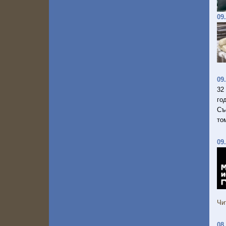
09
09
32
го
Съ
то
09
Чи
08