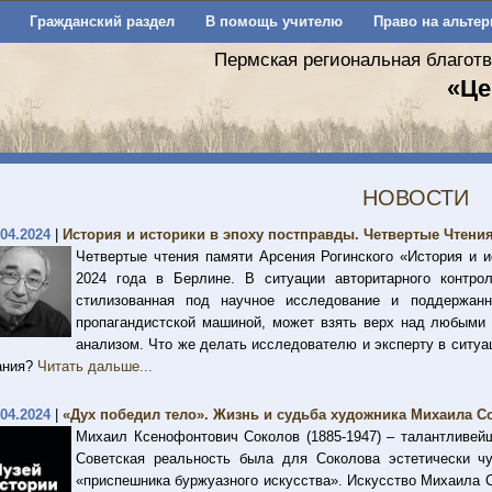
Гражданский раздел
В помощь учителю
Право на альтер
Пермская региональная благот
«Це
НОВОСТИ
.04.2024
|
История и историки в эпоху постправды. Четвертые Чтения
Четвертые чтения памяти Арсения Рогинского «История и и
2024 года в Берлине. В ситуации авторитарного контро
стилизованная под научное исследование и поддержанн
пропагандистской машиной, может взять верх над любыми
анализом. Что же делать исследователю и эксперту в ситуа
ания?
Читать дальше...
.04.2024
|
«Дух победил тело». Жизнь и судьба художника Михаила С
Михаил Ксенофонтович Соколов (1885-1947) – талантливейш
Советская реальность была для Соколова эстетически ч
«приспешника буржуазного искусства». Искусство Михаила 