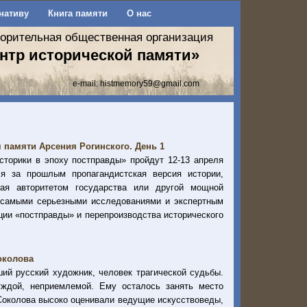
нативу
Книга памяти
О нас
ворительная общественная организация
нтр исторической памяти»
e-mail:
histmemory59@gmail.com
 памяти Арсения Рогинского. День 1
сторики в эпоху постправды» пройдут 12-13 апреля
ля за прошлым пропагандистская версия истории,
ая авторитетом государства или другой мощной
 самыми серьезными исследованиями и экспертным
ции «постправды» и перепроизводства исторического
околова
ий русский художник, человек трагической судьбы.
уждой, неприемлемой. Ему осталось занять место
Соколова высоко оценивали ведущие искусствоведы,