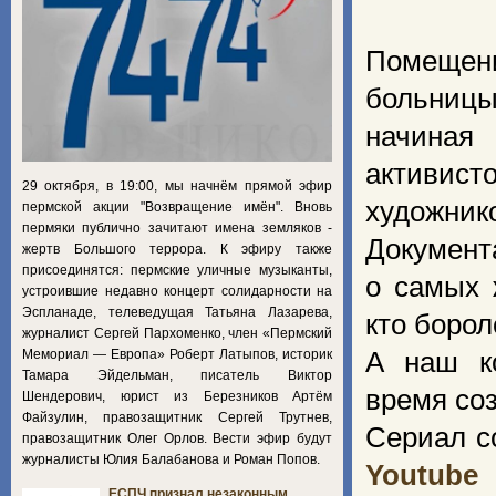
Помещен
больниц
начиная
активис
29 октября, в 19:00, мы начнём прямой эфир
художник
пермской акции "Возвращение имён". Вновь
пермяки публично зачитают имена земляков -
Документ
жертв Большого террора. К эфиру также
присоединятся: пермские уличные музыканты,
о самых 
устроившие недавно концерт солидарности на
Эспланаде, телеведущая Татьяна Лазарева,
кто боро
журналист Сергей Пархоменко, член «Пермский
Мемориал — Европа» Роберт Латыпов, историк
А наш ко
Тамара Эйдельман, писатель Виктор
время со
Шендерович, юрист из Березников Артём
Файзулин, правозащитник Сергей Трутнев,
Сериал с
правозащитник Олег Орлов. Вести эфир будут
журналисты Юлия Балабанова и Роман Попов.
Youtube
ЕСПЧ признал незаконным