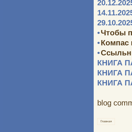
20.12.202
14.11.202
29.10.202
•
Чтобы п
•
Компас
•
Ссыльн
КНИГА 
КНИГА 
КНИГА 
blog com
Главная