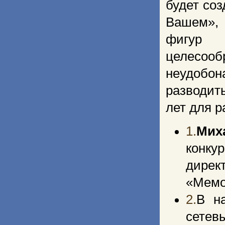
будет со
Вашем», 
фигур 
целесоо
неудобон
разводит
лет для р
1.
Мих
конку
дирек
«Мемо
2.
В н
сетев