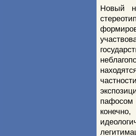
Новый н
стереот
формиров
участвов
государ
неблагоп
находятс
частнос
экспозиц
пафосом 
конечно
идеолог
легитим