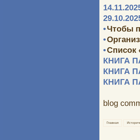
14.11.202
29.10.202
•
Чтобы п
•
Организ
•
Список 
КНИГА 
КНИГА 
КНИГА 
blog com
Главная
Историч