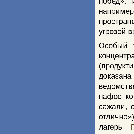
побед»,
например
простран
угрозой в
Особый 
концент
(продукт
доказан
ведомств
пафос ко
сажали, 
отлично»
лагерь