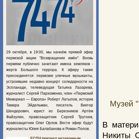
29 октября, в 19:00, мы начнём прямой эфир
пермской акции "Возвращение имён". Вновь
пермяки публично зачитают имена земляков -
жертв Большого террора. К эфиру также
присоединятся: пермские уличные музыканты,
устроившие недавно концерт солидарности на
Эспланаде, телеведущая Татьяна Лазарева,
журналист Сергей Пархоменко, член «Пермский
Мемориал — Европа» Роберт Латыпов, историк
Музей "
Тамара Эйдельман, писатель Виктор
Шендерович, юрист из Березников Артём
Файзулин, правозащитник Сергей Трутнев,
В матери
правозащитник Олег Орлов. Вести эфир будут
журналисты Юлия Балабанова и Роман Попов.
Никиты О
ЕСПЧ признал незаконным