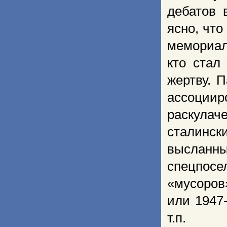
дебатов 
ясно, чт
мемориал
кто стал
жертву. 
ассоции
раскулач
сталинск
высланны
спецпос
«мусоров»
или 1947-
т.п.