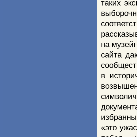
таких эк
выбороч
соответ
рассказыв
на музейн
сайта да
сообщест
в истори
возвыше
символи
документ
избранны
«это ужа