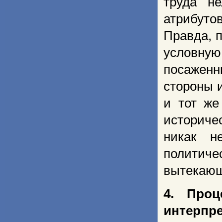
труда не
атрибуто
Правда, 
условну
посажен
стороны и
и тот же
историчес
никак н
политич
вытекающ
4. Проц
интерпре