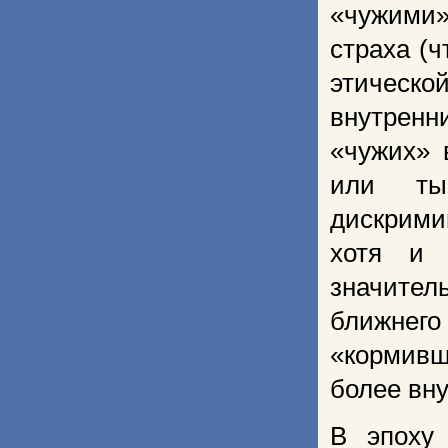
«чужими»
страха (ч
этическ
внутренн
«чужих» 
или ты
дискрими
хотя и 
значител
ближнег
«кормивш
более вн
В эпоху