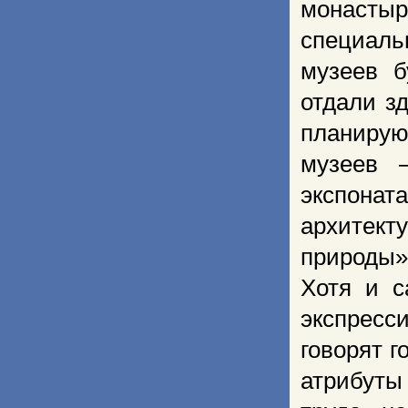
монасты
специальн
музеев б
отдали з
планирую
музеев 
экспоната
архитект
природы»
Хотя и с
экспресс
говорят 
атрибуты