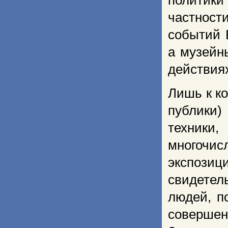
политик
частност
событий 
а музейн
действиях
Лишь к ко
публики)
техники
многочи
экспозиц
свидете
людей, п
соверше