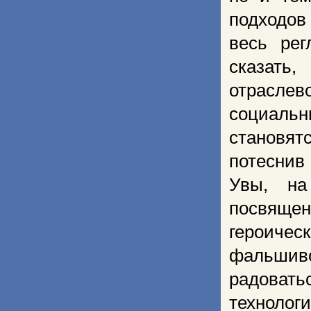
подходов
весь рег
сказать
отрасле
социальн
становя
потеснив
Увы, на
посвящен
героичес
фальшив
радовать
технолог