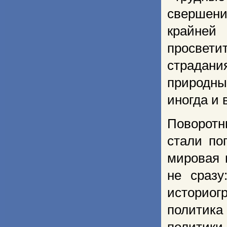
свершени
крайней
просвет
страдани
природны
иногда и 
Поворотн
стали по
мировая 
не сразу
историо
политика