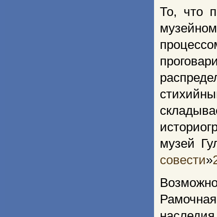
То, что 
музейном
процессо
прогова
распред
стихийны
склады
историог
музей Гу
совести
»
Возможно
Рамочная
наследия