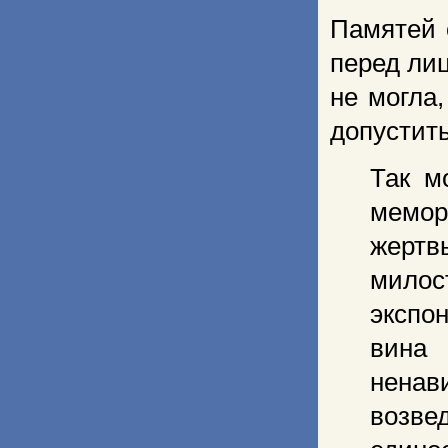
Памятей 
перед ли
не могла,
допустить
Так м
мемор
жертв
мило
экспо
вина 
ненав
возве