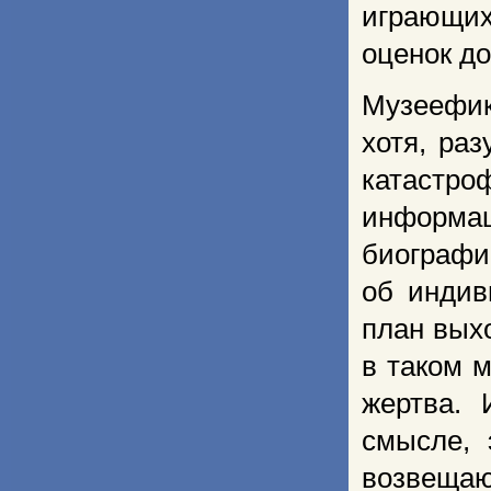
играющи
оценок до
Музеефик
хотя, ра
катаст
информ
биографич
об индив
план вых
в таком 
жертва. 
смысле, 
возвещаю