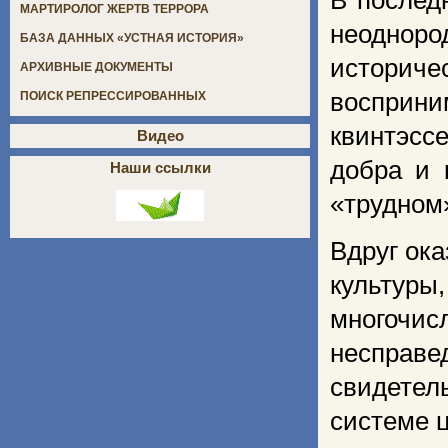
В послед
МАРТИРОЛОГ ЖЕРТВ ТЕРРОРА
неоднор
БАЗА ДАННЫХ «УСТНАЯ ИСТОРИЯ»
историче
АРХИВНЫЕ ДОКУМЕНТЫ
восприни
ПОИСК РЕПРЕССИРОВАННЫХ
квинтэсс
Видео
добра и 
Наши ссылки
«трудном»
Вдруг ок
культур
многоч
несправ
свидетел
системе 