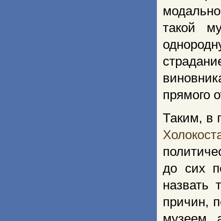
модально
такой м
однород
страдан
виновник
прямого о
Таким, в
Холокост
политиче
до сих п
назвать 
причин, 
музеем, 