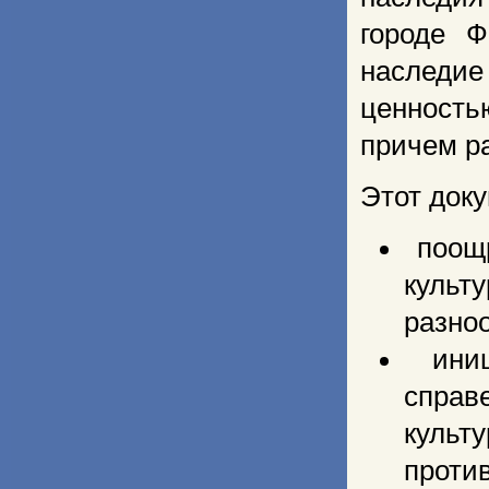
городе Ф
наследи
ценность
причем ра
Этот доку
поощр
культ
разно
иниц
справе
куль
проти