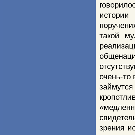
говорил
истории 
поручени
такой му
реализац
общена
отсутств
очень-то 
займутс
кропотл
«медленн
свидете
зрения и