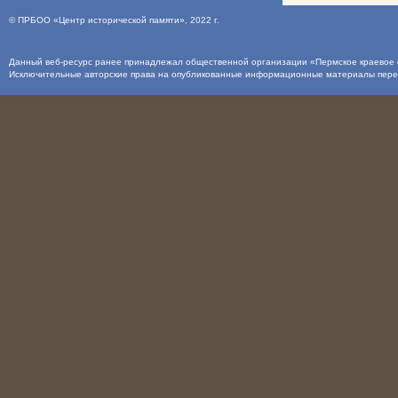
©
ПРБОО «Центр исторической памяти»
, 2022 г.
Данный веб-ресурс ранее принадлежал общественной организации «Пермское краевое о
Исключительные авторские права на опубликованные информационные материалы пер