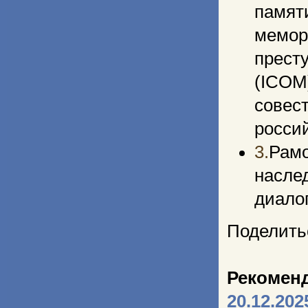
памят
мемо
прест
(ICOM
совес
росси
3.
Рамо
насле
диало
Поделить
Рекомен
20.12.202