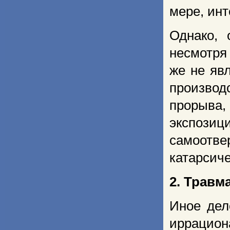
мере, инт
Однако, 
несмотря
же не яв
производ
прорыва,
экспозиц
самоотве
катарсич
2. Травм
Иное дел
иррацион