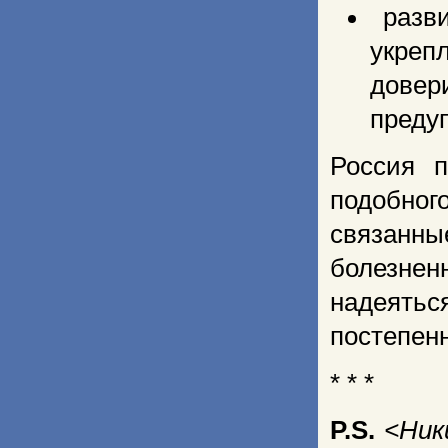
разви
укреп
довер
преду
Россия 
подобног
связанн
болезнен
надеять
постепенн
* * *
P.S.
<Ник