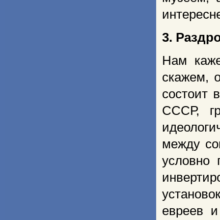
интересне
3. Раздр
Нам каже
скажем, 
состоит 
СССР, гр
идеологи
между со
условно 
инвертир
установо
евреев и