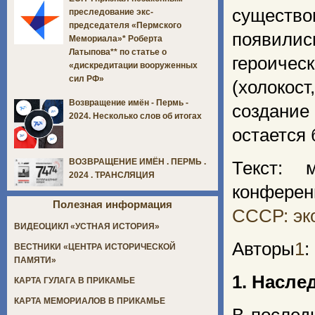
существо
преследование экс-
председателя «Пермского
появилис
Мемориала»* Роберта
Латыпова** по статье о
героичес
«дискредитации вооруженных
сил РФ»
(холокос
Возвращение имён - Пермь -
создани
2024. Несколько слов об итогах
остается
ВОЗВРАЩЕНИЕ ИМЁН . ПЕРМЬ .
Текст: 
2024 . ТРАНСЛЯЦИЯ
конфере
Полезная информация
СССР: эк
ВИДЕОЦИКЛ «УСТНАЯ ИСТОРИЯ»
Авторы
1
:
ВЕСТНИКИ «ЦЕНТРА ИСТОРИЧЕСКОЙ
ПАМЯТИ»
1. Насле
КАРТА ГУЛАГА В ПРИКАМЬЕ
КАРТА МЕМОРИАЛОВ В ПРИКАМЬЕ