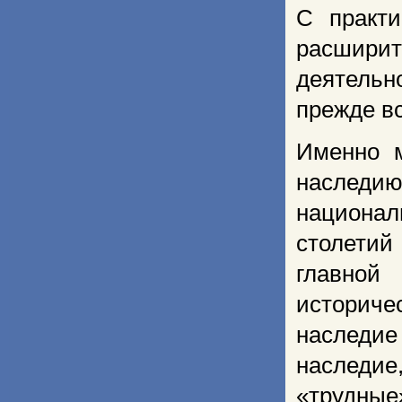
С практи
расширит
деятель
прежде вс
Именно м
наследи
национал
столети
главной
историче
наследи
наследи
«трудные