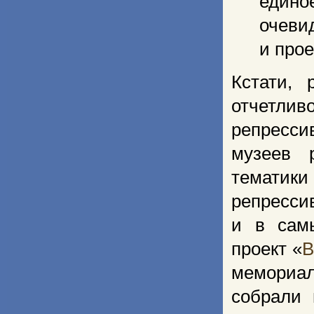
едино
очеви
и про
Кстати,
отчетлив
репресси
музеев 
тематики
репресси
и в сам
проект «
В
мемориал
собрали