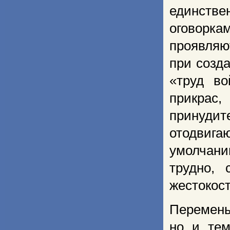
единств
оговорка
проявляю
при созд
«труд во
прикрас,
принуди
отодвига
умолчани
трудно,
жестокост
Перемены
но и тем