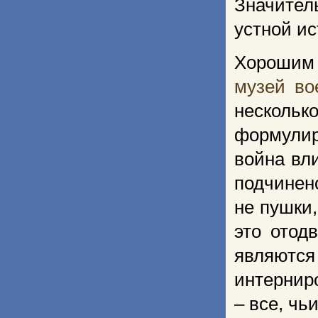
Значител
устной ис
Хорошим
музей во
нескольк
формулир
война вли
подчинен
не пушки,
это отод
являют
интернир
– все, чь