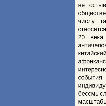
не осты
обществе
числу т
относятс
20 век
античело
китайс
африкан
интерес
событи
индивиду
бессмысл
масштабы