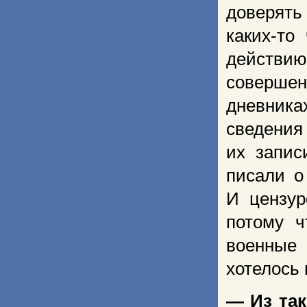
доверять
каких-то
действию
совершен
дневник
сведения
их запис
писали о
И цензур
потому 
военные
хотелось 
— Из та