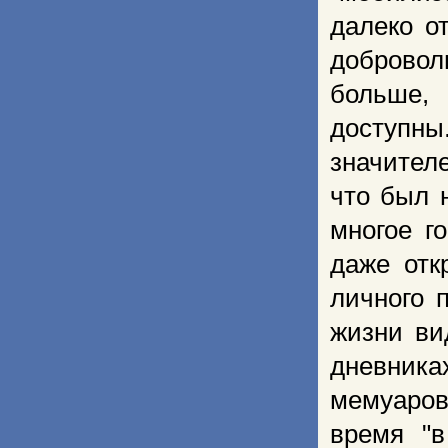
далеко о
добровол
больше,
доступн
значителе
что был 
многое г
даже отк
личного 
жизни ви
дневника
мемуаров
время "в