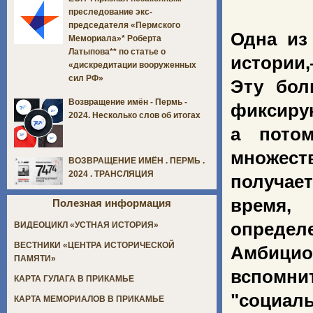
преследование экс-
председателя «Пермского
Одна из
Мемориала»* Роберта
Латыпова** по статье о
истории
«дискредитации вооруженных
сил РФ»
Эту бол
Возвращение имён - Пермь -
фиксирую
2024. Несколько слов об итогах
а потом
множест
ВОЗВРАЩЕНИЕ ИМЁН . ПЕРМЬ .
2024 . ТРАНСЛЯЦИЯ
получает
время,
Полезная информация
определ
ВИДЕОЦИКЛ «УСТНАЯ ИСТОРИЯ»
ВЕСТНИКИ «ЦЕНТРА ИСТОРИЧЕСКОЙ
Амбицио
ПАМЯТИ»
вспомни
КАРТА ГУЛАГА В ПРИКАМЬЕ
"социал
КАРТА МЕМОРИАЛОВ В ПРИКАМЬЕ