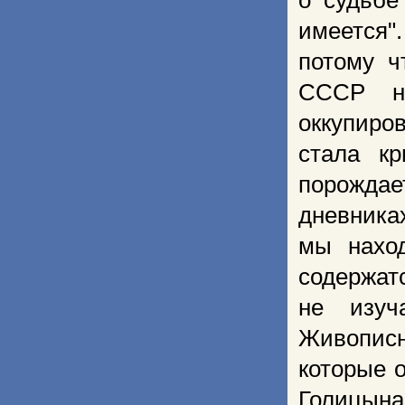
о судьбе
имеется"
потому ч
СССР н
оккупиро
стала к
порождае
дневниках
мы нахо
содержат
не изуч
Живописн
которые о
Голицына