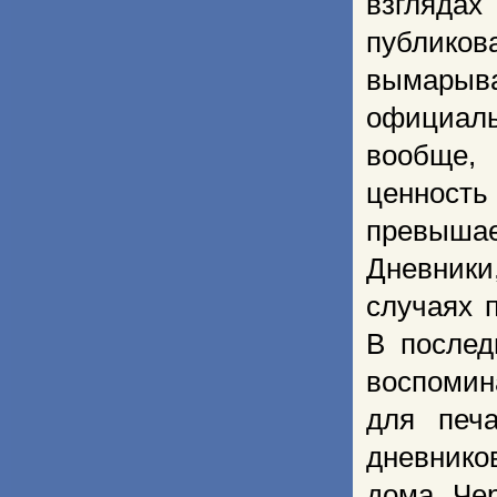
взгляда
публико
вымарыва
официаль
вообще, 
ценность
превыша
Дневники
случаях 
В послед
воспомин
для печ
дневнико
дома. Че