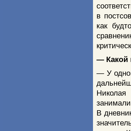
соответс
в постсо
как будт
сравнен
критическ
— Какой 
— У одно
дальнейш
Николая
занимали 
В дневни
значител