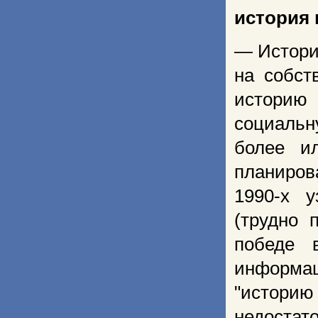
история
— Истори
на собст
историю 
социальн
более и
планиров
1990-х 
(трудно 
победе 
информац
"историю
недостат