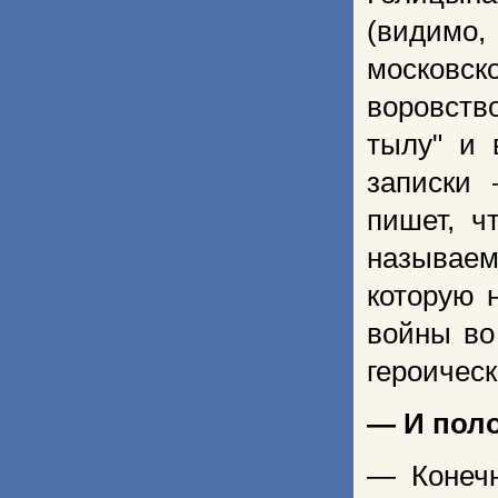
(видимо
московск
воровств
тылу" и 
записки 
пишет, ч
называе
которую 
войны во
героическ
— И поло
— Конечн