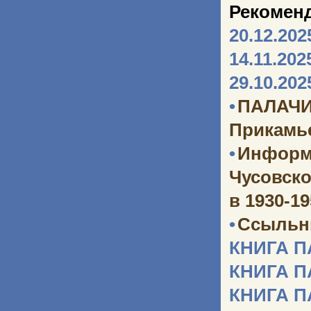
Рекомен
20.12.202
14.11.202
29.10.202
•
ПАЛАЧИ
Прикамь
•
Информ
Чусовско
в 1930-1
•
Ссыльн
КНИГА 
КНИГА 
КНИГА 