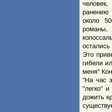
человек,
ранению 
около 5
романы,
колоссал
остались
Это прив
гибели и
меня" Ко
"На час 
"легко" 
дожить е
существ