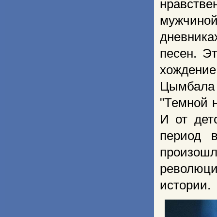
нравств
мужчино
дневника
песен. Э
хождение
Цымбала
"Темной 
И от дет
период 
произошл
революци
истории.