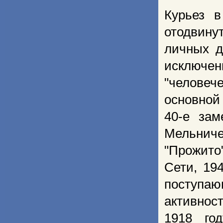
Курьез в
отодвину
личных д
исключен
"человеч
основной
40-е за
Мельнич
"Прожито
Сети, 19
поступаю
активно
1918 го