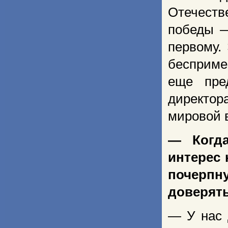
Отечеств
победы —
первому.
бесприме
еще пред
директор
мировой 
— Когда
интерес 
почерпн
доверять
— У нас 