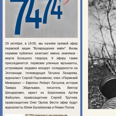
29 октября, в 19:00, мы начнём прямой эфир
пермской акции "Возвращение имён". Вновь
пермяки публично зачитают имена земляков -
жертв Большого террора. К эфиру также
присоединятся: пермские уличные музыканты,
устроившие недавно концерт солидарности на
Эспланаде, телеведущая Татьяна Лазарева,
журналист Сергей Пархоменко, член «Пермский
Мемориал — Европа» Роберт Латыпов, историк
Тамара Эйдельман, писатель Виктор
Шендерович, юрист из Березников Артём
Файзулин, правозащитник Сергей Трутнев,
правозащитник Олег Орлов. Вести эфир будут
журналисты Юлия Балабанова и Роман Попов.
ЕСПЧ признал незаконным