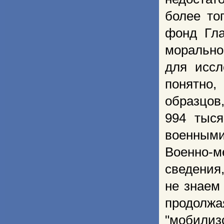
более то
фонд Гла
морально
для иссл
понятно,
образцо
994 тыс
военными
Военно-
сведения
не знаем
продол
"мобилиз