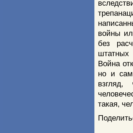
вследст
трепанац
написанн
войны ил
без рас
штатных 
Война от
но и сам
взгляд,
человече
такая, че
Поделить