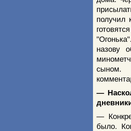
присылат
получил 
готовятс
"Огоньк
назову 
миномет
сыном.
коммента
— Наско
дневник
— Конкре
было. Ко