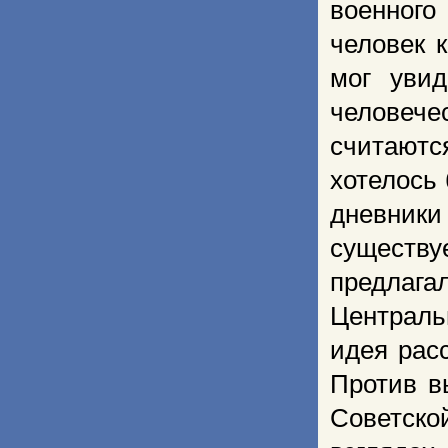
военного
человек 
мог увид
человеч
считаютс
хотелось
дневник
существ
предлага
Централь
идея рас
Против в
Советско