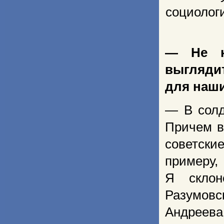
социолог
— Не ка
выгляди
для наши
— В солд
Причем в
советски
примеру
Я склон
Разумовс
Андреева