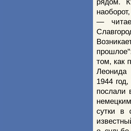
рядом. К
наоборот,
— читае
Славгоро
Возникае
прошлое"
том, как 
Леонида 
1944 год
послали 
немецким
сутки в 
известны