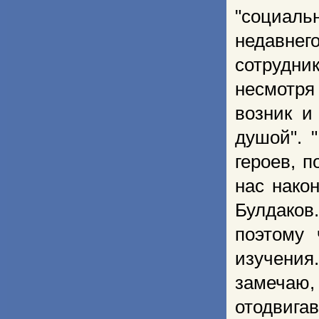
"социаль
недавне
сотрудни
несмотря
возник и
душой". 
героев, 
нас нако
Булдаков
поэтому
изучения
замечаю,
отодвигав