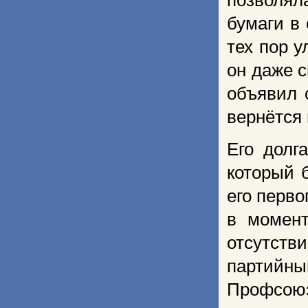
позволял
бумаги в 
тех пор 
он даже с
объявил 
вернётся 
Его долг
который 
его перво
в момент
отсутст
партийны
Профсою