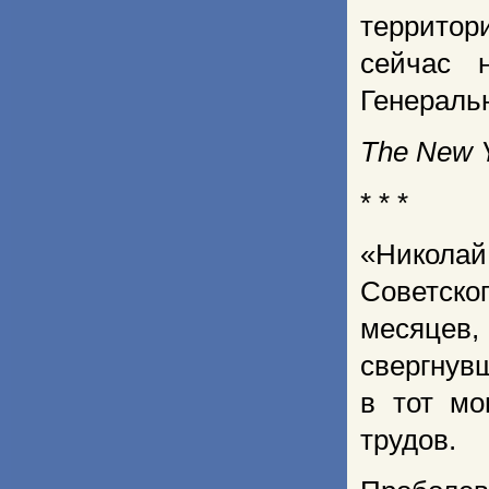
территор
сейчас 
Генераль
The New Y
* * *
«Никола
Советско
месяцев,
свергнув
в тот мо
трудов.