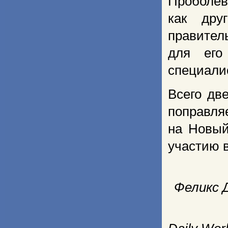
Проболев
как дру
правитель
для его
специали
Всего дв
поправля
на Новый
участию 
Феликс 