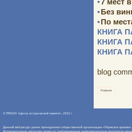
•
7 мест 
•
Без ви
•
По мест
КНИГА 
КНИГА 
КНИГА 
blog com
Главная
©
ПРБОО «Центр исторической памяти»
, 2022 г.
Данный веб-ресурс ранее принадлежал общественной организации «Пермское краевое о
Исключительные авторские права на опубликованные информационные материалы пер