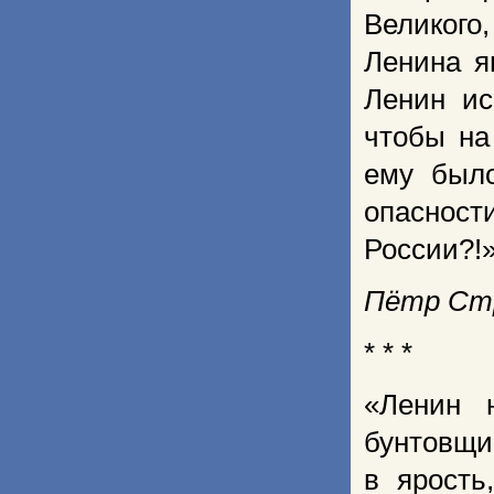
Великого
Ленина я
Ленин ис
чтобы на
ему было
опаснос
России?!
Пётр Стр
* * *
«Ленин 
бунтовщи
в ярость