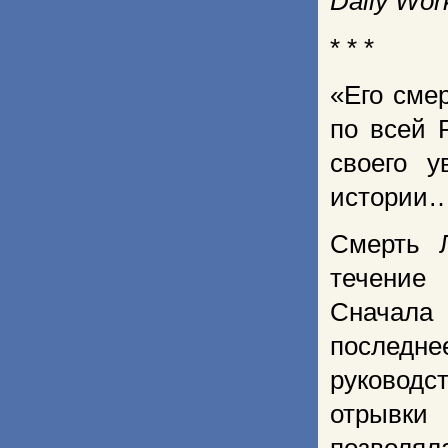
Daily Wor
* * *
«Его сме
по всей 
своего 
истории
Смерть 
течение 
Сначала 
последне
руковод
отрывки