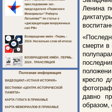
преследование экс-
Ленина п
председателя «Пермского
Мемориала»* Роберта
диктату
Латыпова** по статье о
«дискредитации вооруженных
воспитан
сил РФ»
«Последн
Возвращение имён - Пермь -
2024. Несколько слов об итогах
смерти в
полупара
ВОЗВРАЩЕНИЕ ИМЁН . ПЕРМЬ .
последн
2024 . ТРАНСЛЯЦИЯ
положени
Полезная информация
кресло д
ВИДЕОЦИКЛ «УСТНАЯ ИСТОРИЯ»
фотограф
ВЕСТНИКИ «ЦЕНТРА ИСТОРИЧЕСКОЙ
ПАМЯТИ»
давно пр
КАРТА ГУЛАГА В ПРИКАМЬЕ
образом,
КАРТА МЕМОРИАЛОВ В ПРИКАМЬЕ