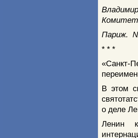
Владими
Комитет
Париж. №
* * *
«Санкт-П
переимен
В этом с
святотат
о деле Ле
Ленин к
интерна