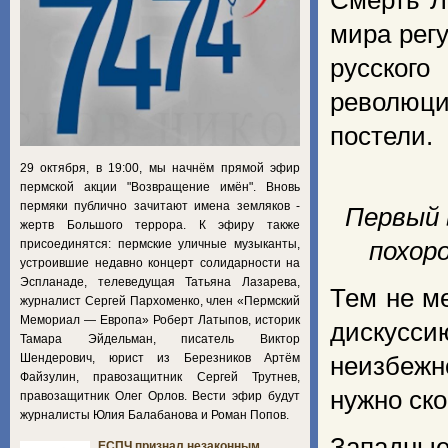
Смерть Л
мира рег
русског
революци
постели.
29 октября, в 19:00, мы начнём прямой эфир
пермской акции "Возвращение имён". Вновь
пермяки публично зачитают имена земляков -
Первый 
жертв Большого террора. К эфиру также
присоединятся: пермские уличные музыканты,
похор
устроившие недавно концерт солидарности на
Эспланаде, телеведущая Татьяна Лазарева,
Тем не м
журналист Сергей Пархоменко, член «Пермский
Мемориал — Европа» Роберт Латыпов, историк
дискусси
Тамара Эйдельман, писатель Виктор
Шендерович, юрист из Березников Артём
неизбежн
Файзулин, правозащитник Сергей Трутнев,
нужно ско
правозащитник Олег Орлов. Вести эфир будут
журналисты Юлия Балабанова и Роман Попов.
Западны
ЕСПЧ признал незаконным