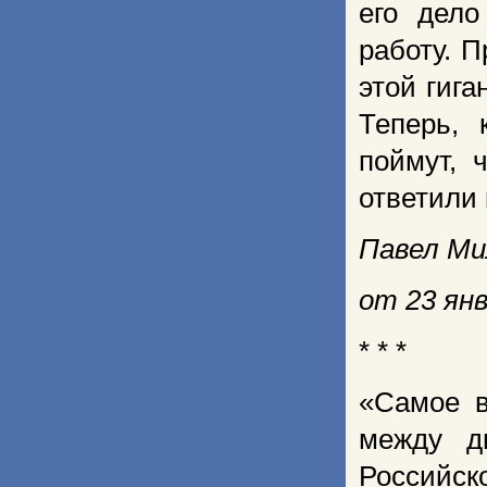
его дело
работу. П
этой гига
Теперь, 
поймут, 
ответили
Павел Ми
от 23 янв
* * *
«Самое в
между д
Российск