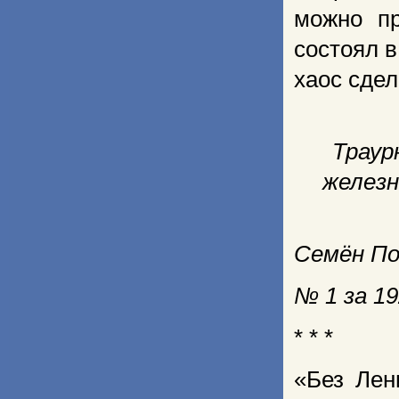
можно пр
состоял в
хаос сде
Траур
железн
Семён По
№ 1 за 19
* * *
«Без Лен