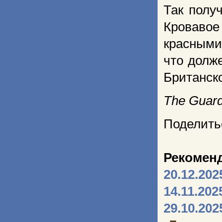
Так получ
Кровавое
красными 
что долж
Британск
The Guard
Поделить
Рекомен
20.12.202
14.11.202
29.10.202