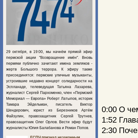
29 октября, в 19:00, мы начнём прямой эфир
пермской акции "Возвращение имён". Вновь
пермяки публично зачитают имена земляков -
жертв Большого террора. К эфиру также
присоединятся: пермские уличные музыканты,
устроившие недавно концерт солидарности на
Эспланаде, телеведущая Татьяна Лазарева,
журналист Сергей Пархоменко, член «Пермский
Мемориал — Европа» Роберт Латыпов, историк
Тамара Эйдельман, писатель Виктор
0:00 О че
Шендерович, юрист из Березников Артём
Файзулин, правозащитник Сергей Трутнев,
1:52 Глав
правозащитник Олег Орлов. Вести эфир будут
журналисты Юлия Балабанова и Роман Попов.
2:30 Поч
ЕСПЧ признал незаконным