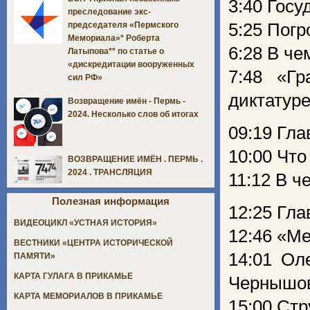
3:40 Гос
преследование экс-
5:25 Пог
председателя «Пермского
Мемориала»* Роберта
6:28 В ч
Латыпова** по статье о
«дискредитации вооруженных
7:48 «Г
сил РФ»
диктатур
Возвращение имён - Пермь -
2024. Несколько слов об итогах
09:19 Гла
10:00 Что
ВОЗВРАЩЕНИЕ ИМЁН . ПЕРМЬ .
2024 . ТРАНСЛЯЦИЯ
11:12 В 
Полезная информация
12:25 Гла
ВИДЕОЦИКЛ «УСТНАЯ ИСТОРИЯ»
12:46 «Ме
ВЕСТНИКИ «ЦЕНТРА ИСТОРИЧЕСКОЙ
14:01 Ол
ПАМЯТИ»
КАРТА ГУЛАГА В ПРИКАМЬЕ
Чернышов
КАРТА МЕМОРИАЛОВ В ПРИКАМЬЕ
15:00 Ст