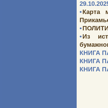
29.10.202
•
Карта 
Прикамь
•
ПОЛИТИ
•
Из ист
бумажног
КНИГА 
КНИГА 
КНИГА 