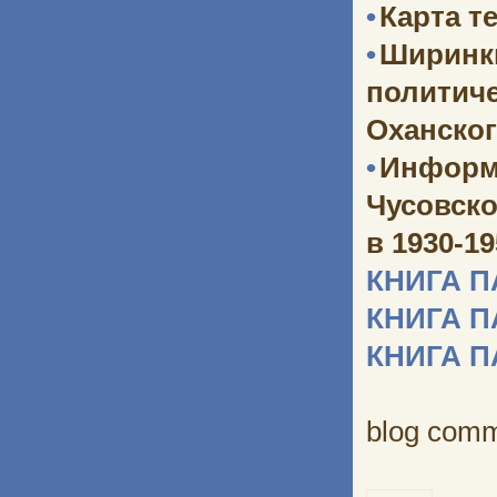
•
Карта т
•
Ширинк
политич
Оханског
•
Информ
Чусовско
в 1930-1
КНИГА 
КНИГА 
КНИГА 
blog com