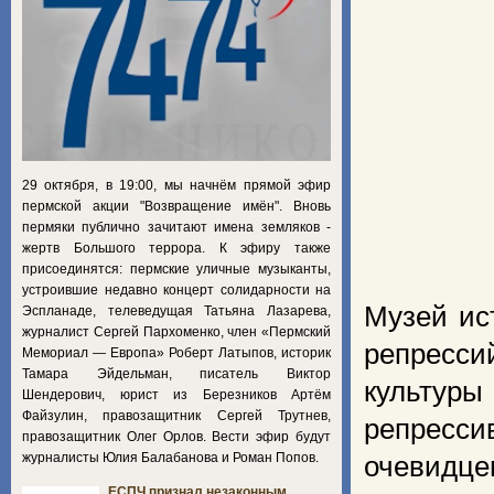
29 октября, в 19:00, мы начнём прямой эфир
пермской акции "Возвращение имён". Вновь
пермяки публично зачитают имена земляков -
жертв Большого террора. К эфиру также
присоединятся: пермские уличные музыканты,
устроившие недавно концерт солидарности на
Музей ис
Эспланаде, телеведущая Татьяна Лазарева,
журналист Сергей Пархоменко, член «Пермский
репресси
Мемориал — Европа» Роберт Латыпов, историк
Тамара Эйдельман, писатель Виктор
культур
Шендерович, юрист из Березников Артём
Файзулин, правозащитник Сергей Трутнев,
репресси
правозащитник Олег Орлов. Вести эфир будут
журналисты Юлия Балабанова и Роман Попов.
очевидце
ЕСПЧ признал незаконным