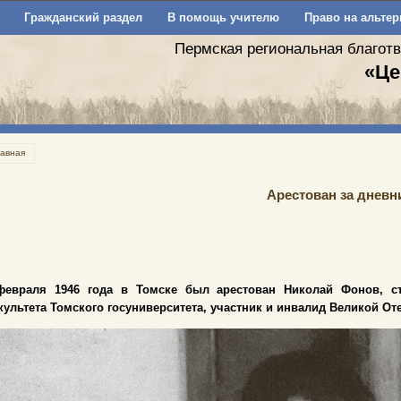
Гражданский раздел
В помощь учителю
Право на альтер
Пермская региональная благот
«Це
лавная
Арестован за дневн
февраля 1946 года в Томске был арестован Николай Фонов, ст
культета Томского госуниверситета, участник и инвалид Великой О