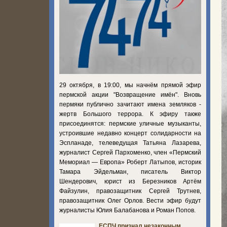
29 октября, в 19:00, мы начнём прямой эфир
пермской акции "Возвращение имён". Вновь
пермяки публично зачитают имена земляков -
жертв Большого террора. К эфиру также
присоединятся: пермские уличные музыканты,
устроившие недавно концерт солидарности на
Эспланаде, телеведущая Татьяна Лазарева,
журналист Сергей Пархоменко, член «Пермский
Мемориал — Европа» Роберт Латыпов, историк
Тамара Эйдельман, писатель Виктор
Шендерович, юрист из Березников Артём
Файзулин, правозащитник Сергей Трутнев,
правозащитник Олег Орлов. Вести эфир будут
журналисты Юлия Балабанова и Роман Попов.
ЕСПЧ признал незаконным