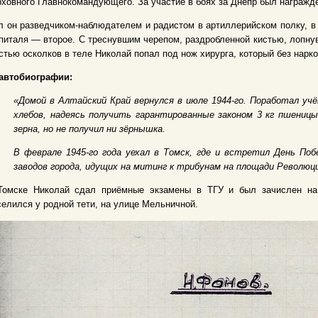
ховного Главнокомандующего. За участие в боях за Днепр был награжд
 он разведчиком-наблюдателем и радистом в артиллерийском полку, в 
питаля — второе. С треснувшим черепом, раздробленной кистью, лопну
стью осколков в теле Николай попал под нож хирурга, который без нарк
 автобиографии:
«Домой в Алтайский Край вернулся в июле 1944-го. Поработал уч
хлебов, надеясь получить гарантированные законом 3 кг пшениц
зерна, но не получил ни зёрнышка.
В феврале 1945-го года уехал в Томск, где и встретил День По
заводов города, идущих на митинг к трибунам на площади Революц
Томске Николай сдал приёмные экзамены в ТГУ и был зачислен на и
елился у родной тети, на улице Мельничной.