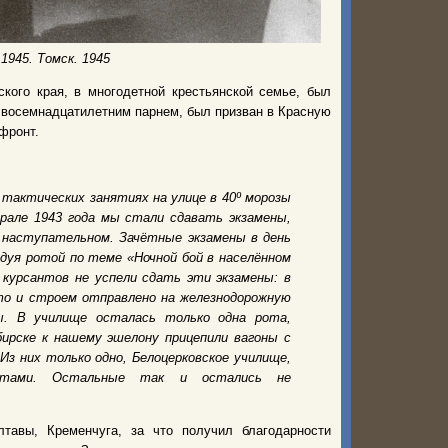
1945. Томск. 1945
кого края, в многодетной крестьянской семье, был
, восемнадцатилетним парнем, был призван в Красную
фронт.
 тактических занятиях на улице в 40º морозы
врале 1943 года мы стали сдавать экзамены,
 наступательном. Зачётные экзамены в день
ндуя ротой по теме «Ночной бой в населённом
 курсантов не успели сдать эти экзамены: в
ято и строем отправлено на железнодорожную
ы. В училище осталась только одна рота,
ирске к нашему эшелону прицепили вагоны с
Из них только одно, Белоцерковское училище,
антами. Остальные так и остались не
тавы, Кременчуга, за что получил благодарности