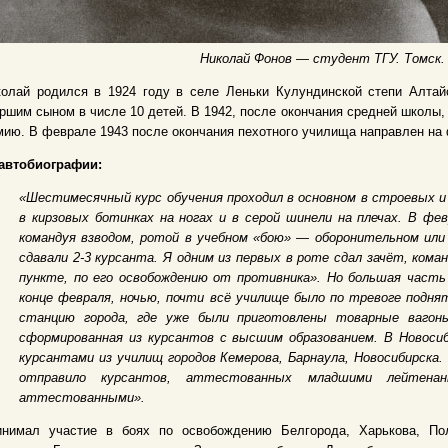
Николай Фонов — студент ТГУ. Томск. 
олай родился в 1924 году в селе Леньки Кулундинской степи Алтайс
ршим сыном в числе 10 детей. В 1942, после окончания средней школы
ию. В феврале 1943 после окончания пехотного училища направлен на 
 автобиографии:
«Шестимесячный курс обучения проходил в основном в строевых и
в кирзовых ботинках на ногах и в серой шинели на плечах. В фе
командуя взводом, ротой в учебном «бою» — оборонительном или
сдавали 2-3 курсанта. Я одним из первых в роте сдал зачёт, кома
пункте, по его освобождению от противника». Но большая часть
конце февраля, ночью, почти всё училище было по тревоге подн
станцию города, где уже были приготовлены товарные вагон
сформированная из курсантов с высшим образованием. В Новосиб
курсантами из училищ городов Кемерова, Барнаула, Новосибирска. 
отправило курсантов, аттестованных младшими лейтен
аттестованными».
инимал участие в боях по освобождению Белгорода, Харькова, Пол