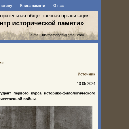
нативу
Книга памяти
О нас
ворительная общественная организация
нтр исторической памяти»
e-mail:
histmemory59@gmail.com
ик
Источник
10.05.2024
удент первого курса историко-филологического
течественной войны.