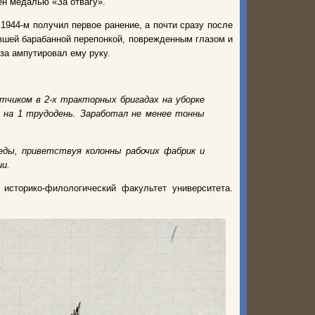
ен медалью «За отвагу».
1944-м получил первое ранение, а почти сразу после
вшей барабанной перепонкой, поврежденным глазом и
оза ампутировал ему руку.
ётчиком в 2-х тракторных бригадах на уборке
ы на 1 трудодень. Заработал не менее тонны
беды, приветствуя колонны рабочих фабрик и
ии.
сторико-филологический факультет университета.