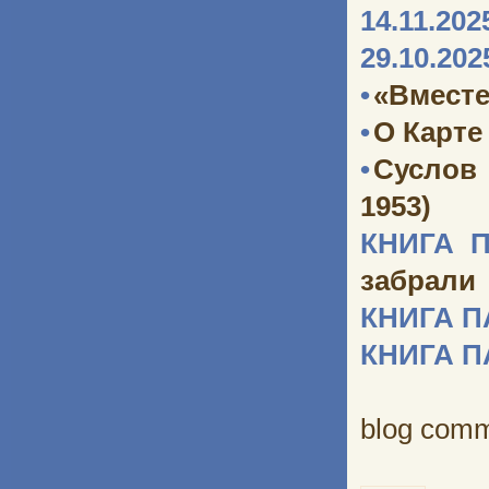
14.11.202
29.10.202
•
«Вместе
•
О Карте
•
Суслов
1953)
КНИГА 
забрали
КНИГА 
КНИГА 
blog com