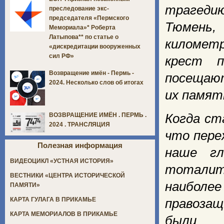
трагедию
преследование экс-
председателя «Пермского
Тюмень,
Мемориала»* Роберта
Латыпова** по статье о
километр
«дискредитации вооруженных
сил РФ»
крест п
Возвращение имён - Пермь -
посещают
2024. Несколько слов об итогах
их памят
Когда ст
ВОЗВРАЩЕНИЕ ИМЁН . ПЕРМЬ .
2024 . ТРАНСЛЯЦИЯ
что пере
Полезная информация
наше гл
ВИДЕОЦИКЛ «УСТНАЯ ИСТОРИЯ»
тоталита
ВЕСТНИКИ «ЦЕНТРА ИСТОРИЧЕСКОЙ
наиболе
ПАМЯТИ»
КАРТА ГУЛАГА В ПРИКАМЬЕ
правозащ
КАРТА МЕМОРИАЛОВ В ПРИКАМЬЕ
были г