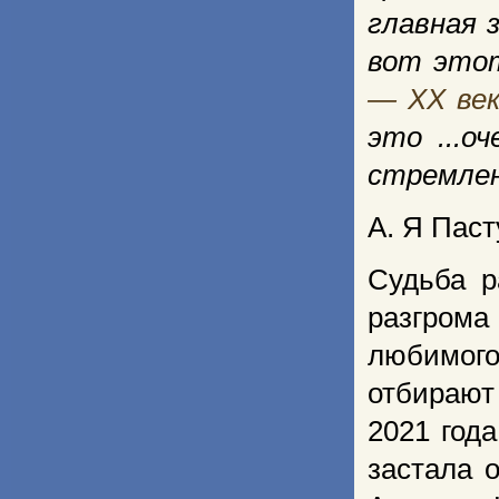
главная 
вот этот
— XX ве
это ...о
стремлен
А. Я Паст
Судьба р
разгрома
любимого
отбираю
2021 год
застала 