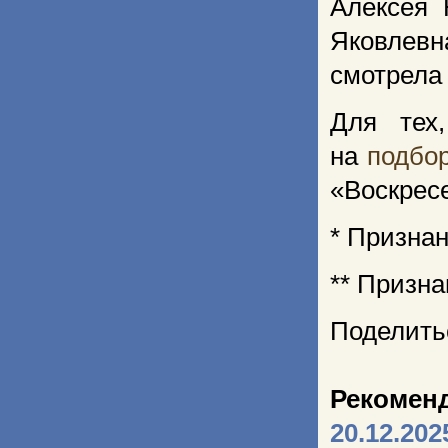
Алексея 
Яковлевн
смотрела 
Для тех
на
подбор
«Воскрес
* Призна
** Призн
Поделить
Рекомен
20.12.202