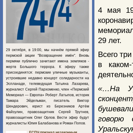
4 мая 19
коронави
мемориал
29 лет.
29 октября, в 19:00, мы начнём прямой эфир
Всего три
пермской акции "Возвращение имён". Вновь
пермяки публично зачитают имена земляков -
в каком
жертв Большого террора. К эфиру также
присоединятся: пермские уличные музыканты,
деятельн
устроившие недавно концерт солидарности на
Эспланаде, телеведущая Татьяна Лазарева,
«…На У
журналист Сергей Пархоменко, член «Пермский
Мемориал — Европа» Роберт Латыпов, историк
сконцен
Тамара Эйдельман, писатель Виктор
Шендерович, юрист из Березников Артём
бушевал
Файзулин, правозащитник Сергей Трутнев,
говорю 
правозащитник Олег Орлов. Вести эфир будут
журналисты Юлия Балабанова и Роман Попов.
Уральск
ЕСПЧ признал незаконным