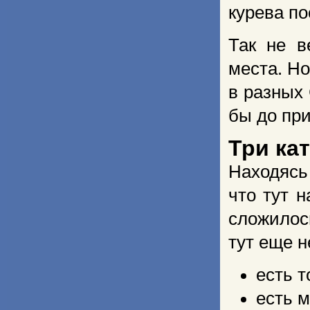
курева п
Так не в
места. Но
в разных
бы до при
Три ка
Находясь 
что тут 
сложилос
тут еще н
есть т
есть 