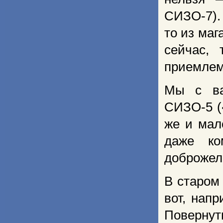
СИЗО-7).
то из маг
сейчас,
приемлем
Мы с ва
СИЗО-5 (
же и мал
даже ко
доброжел
В старом
вот, нап
Повернут