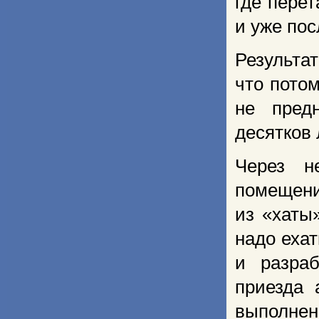
где пере
и уже пос
Результа
что пото
не пред
десятков 
Через н
помещение
из «хаты
надо ехат
и разра
приезда 
выполнен