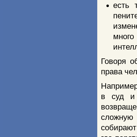
есть 
пенит
измен
мног
интел
Говоря о
права чел
Например
в суд и
возвраще
сложную 
собирают 