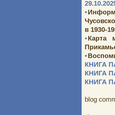
29.10.202
•
Информ
Чусовско
в 1930-1
•
Карта 
Прикамь
•
Воспоми
КНИГА 
КНИГА 
КНИГА 
blog com