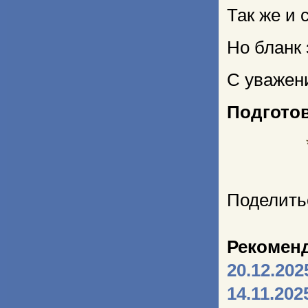
Так же и 
Но бланк
С уважен
Подгото
Поделить
Рекомен
20.12.202
14.11.202