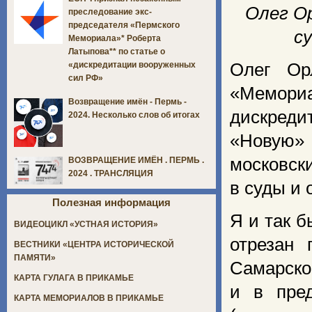
Олег Ор
преследование экс-
председателя «Пермского
с
Мемориала»* Роберта
Латыпова** по статье о
Олег Ор
«дискредитации вооруженных
сил РФ»
«Мемори
Возвращение имён - Пермь -
дискред
2024. Несколько слов об итогах
«Новую» 
московск
ВОЗВРАЩЕНИЕ ИМЁН . ПЕРМЬ .
2024 . ТРАНСЛЯЦИЯ
в суды и 
Полезная информация
Я и так б
ВИДЕОЦИКЛ «УСТНАЯ ИСТОРИЯ»
отрезан
ВЕСТНИКИ «ЦЕНТРА ИСТОРИЧЕСКОЙ
ПАМЯТИ»
Самарско
КАРТА ГУЛАГА В ПРИКАМЬЕ
и в пре
КАРТА МЕМОРИАЛОВ В ПРИКАМЬЕ