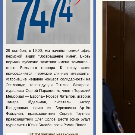
29 октября, в 19:00, мы начнём прямой эфир
пермской акции "Возвращение имён". Вновь
пермяки публично зачитают имена земляков -
жертв Большого террора. К эфиру также
присоединятся: пермские уличные музыканты,
устроившие недавно концерт солидарности на
Эспланаде, телеведущая Татьяна Лазарева,
журналист Сергей Пархоменко, член «Пермский
Мемориал — Европа» Роберт Латыпов, историк
Тамара Эйдельман, писатель Виктор
Шендерович, юрист из Березников Артём
Файзулин, правозащитник Сергей Трутнев,
правозащитник Олег Орлов. Вести эфир будут
журналисты Юлия Балабанова и Роман Попов.
ЕСПЧ признал незаконным