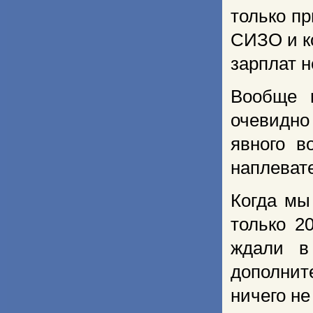
только п
СИЗО и к
зарплат н
Вообще 
очевидно
явного в
наплевате
Когда мы
только 2
ждали в
дополнит
ничего не