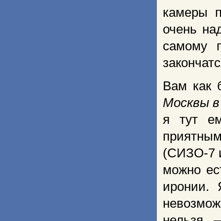
камеры п
очень на
самому 
закончатс
Вам как 
Москвы в 
я тут е
приятным
(СИЗО-7 
можно ес
иронии. 
невозмож
нельзя 