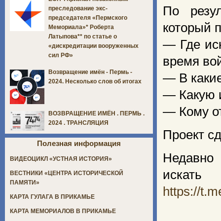
По резу
преследование экс-
председателя «Пермского
который 
Мемориала»* Роберта
Латыпова** по статье о
— Где ис
«дискредитации вооруженных
сил РФ»
время во
Возвращение имён - Пермь -
— В каки
2024. Несколько слов об итогах
— Какую 
— Кому о
ВОЗВРАЩЕНИЕ ИМЁН . ПЕРМЬ .
2024 . ТРАНСЛЯЦИЯ
Проект сд
Полезная информация
Недавно 
ВИДЕОЦИКЛ «УСТНАЯ ИСТОРИЯ»
искат
ВЕСТНИКИ «ЦЕНТРА ИСТОРИЧЕСКОЙ
ПАМЯТИ»
https://t
КАРТА ГУЛАГА В ПРИКАМЬЕ
КАРТА МЕМОРИАЛОВ В ПРИКАМЬЕ