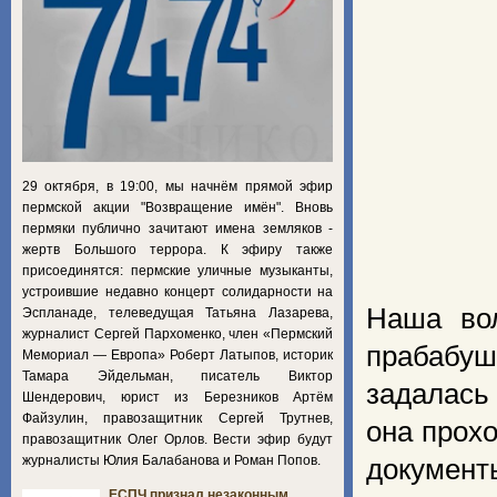
29 октября, в 19:00, мы начнём прямой эфир
пермской акции "Возвращение имён". Вновь
пермяки публично зачитают имена земляков -
жертв Большого террора. К эфиру также
присоединятся: пермские уличные музыканты,
устроившие недавно концерт солидарности на
Наша во
Эспланаде, телеведущая Татьяна Лазарева,
журналист Сергей Пархоменко, член «Пермский
прабабуш
Мемориал — Европа» Роберт Латыпов, историк
Тамара Эйдельман, писатель Виктор
задалась
Шендерович, юрист из Березников Артём
Файзулин, правозащитник Сергей Трутнев,
она прох
правозащитник Олег Орлов. Вести эфир будут
журналисты Юлия Балабанова и Роман Попов.
документ
ЕСПЧ признал незаконным