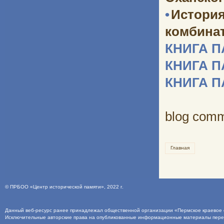
•
Истори
комбината
КНИГА 
КНИГА 
КНИГА 
blog com
Главная
©
ПРБОО «Центр исторической памяти»
, 2022 г.
Данный веб-ресурс ранее принадлежал общественной организации «Пермское краевое о
Исключительные авторские права на опубликованные информационные материалы пер