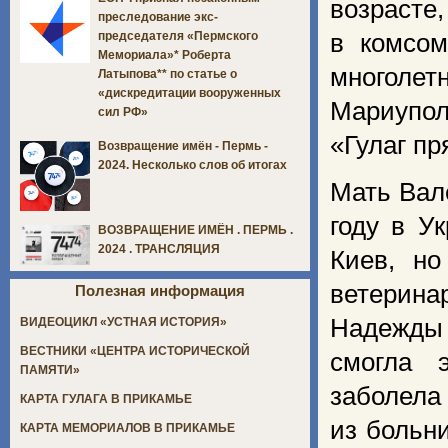
возрасте,
преследование экс-
в комсом
председателя «Пермского
Мемориала»* Роберта
многолет
Латыпова** по статье о
«дискредитации вооруженных
Мариуполе
сил РФ»
«Гулаг пр
Возвращение имён - Пермь -
2024. Несколько слов об итогах
Мать Вал
году в У
ВОЗВРАЩЕНИЕ ИМЁН . ПЕРМЬ .
2024 . ТРАНСЛЯЦИЯ
Киев, но
ветерин
Полезная информация
Надежды 
ВИДЕОЦИКЛ «УСТНАЯ ИСТОРИЯ»
ВЕСТНИКИ «ЦЕНТРА ИСТОРИЧЕСКОЙ
смогла 
ПАМЯТИ»
заболела
КАРТА ГУЛАГА В ПРИКАМЬЕ
из больн
КАРТА МЕМОРИАЛОВ В ПРИКАМЬЕ