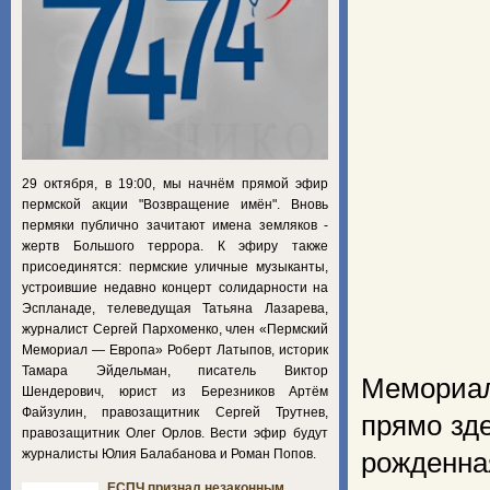
29 октября, в 19:00, мы начнём прямой эфир
пермской акции "Возвращение имён". Вновь
пермяки публично зачитают имена земляков -
жертв Большого террора. К эфиру также
присоединятся: пермские уличные музыканты,
устроившие недавно концерт солидарности на
Эспланаде, телеведущая Татьяна Лазарева,
журналист Сергей Пархоменко, член «Пермский
Мемориал — Европа» Роберт Латыпов, историк
Тамара Эйдельман, писатель Виктор
Мемориал
Шендерович, юрист из Березников Артём
Файзулин, правозащитник Сергей Трутнев,
прямо зд
правозащитник Олег Орлов. Вести эфир будут
журналисты Юлия Балабанова и Роман Попов.
рожденна
ЕСПЧ признал незаконным