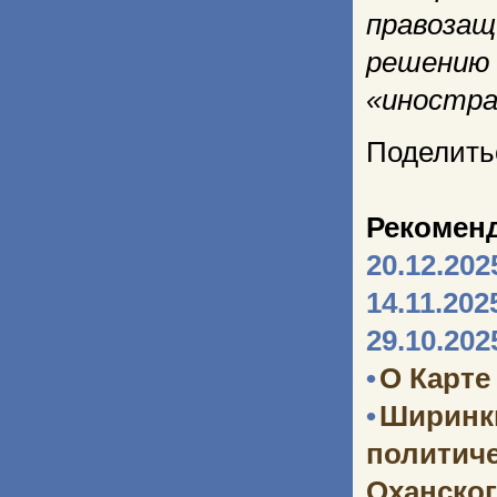
правоза
решению 
«иностра
Поделить
Рекомен
20.12.202
14.11.202
29.10.202
•
О Карте
•
Ширинк
политич
Оханског