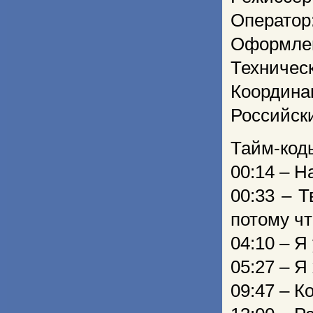
Оператор
Оформлен
Техничес
Координа
Российск
Тайм-код
00:14 – Н
00:33 – Т
потому чт
04:10 – Я
05:27 – Я
09:47 – 