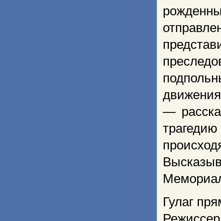
рожденны
отправле
представ
преслед
подпольн
движения
— расска
трагедию
происход
Высказыв
Мемориал
Гулаг пря
Режиссер