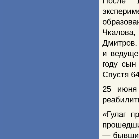
После 1
эксперим
образова
Чкалова
Дмитров.
и ведуще
году сын
Спустя 64
25 июня
реабилит
«Гулаг п
прошедши
— бывшие 