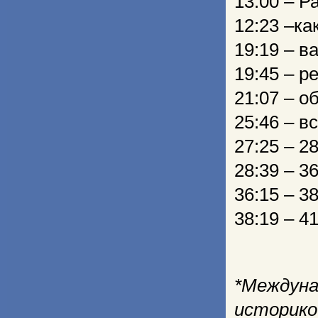
13:00 – Р
12:23 –ка
19:19 – 
19:45 – 
21:07 – 
25:46 – в
27:25 – 2
28:39 – 3
36:15 – 3
38:19 – 4
*Междун
истори