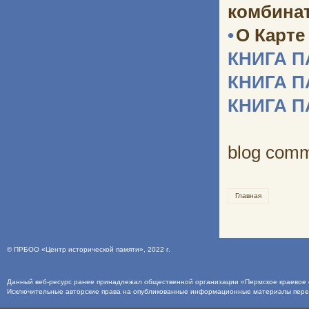
комбината
•
О Карте
КНИГА 
КНИГА 
КНИГА 
blog com
Главная
©
ПРБОО «Центр исторической памяти»
, 2022 г.
Данный веб-ресурс ранее принадлежал общественной организации «Пермское краевое о
Исключительные авторские права на опубликованные информационные материалы пер