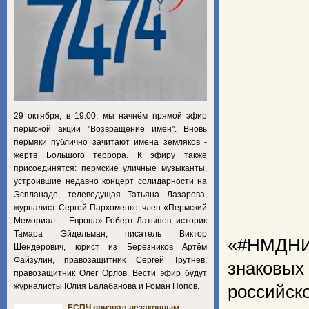
29 октября, в 19:00, мы начнём прямой эфир
пермской акции "Возвращение имён". Вновь
пермяки публично зачитают имена земляков -
жертв Большого террора. К эфиру также
присоединятся: пермские уличные музыканты,
устроившие недавно концерт солидарности на
Эспланаде, телеведущая Татьяна Лазарева,
журналист Сергей Пархоменко, член «Пермский
Мемориал — Европа» Роберт Латыпов, историк
Тамара Эйдельман, писатель Виктор
«#НМДНИ»
Шендерович, юрист из Березников Артём
Файзулин, правозащитник Сергей Трутнев,
знаковы
правозащитник Олег Орлов. Вести эфир будут
журналисты Юлия Балабанова и Роман Попов.
российско
ЕСПЧ признал незаконным