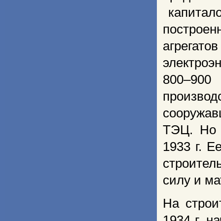
капитало
построе
агрегато
электроэн
800–90
произво
сооружав
ТЭЦ. Но 
1933 г. Е
строител
силу и м
На строи
1934 г. 