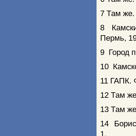
7 Там же. 
8 Камски
Пермь, 19
9 Город п
10 Камско
11 ГАПК. Ф
12 Там же.
13 Там же.
14 Борис
1.