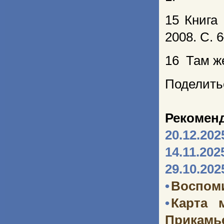
15 Книга
2008. С. 6
16 Там же
Поделить
Рекомен
20.12.202
14.11.202
29.10.202
•
Воспоми
•
Карта 
Прикамь