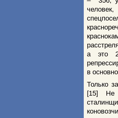
– 356, у
человек
спецпосе
краснор
краснок
расстрел
а это 2
репресси
в основн
Только з
[15] Не
сталинщ
коновозчи