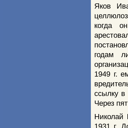
Яков Ива
целлюлоз
когда о
арестова
постанов
годам л
организа
1949 г. 
вредител
ссылку в
Через пят
Николай 
1931 г. 