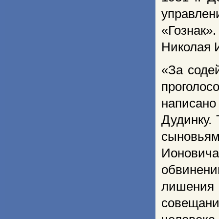
управле
«Гознак»
Николая 
«За соде
проголосо
написано
Дудинку.
сыновьям
Ионовича
обвинени
лишения
совещани