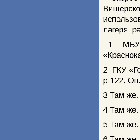
Вишерског
использ
лагеря, р
1 МБУК 
«Краснока
2 ГКУ «Г
р-122. Оп.
3 Там же. 
4 Там же. 
5 Там же. 
6 Там же.