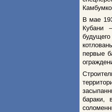
Камбумко
В мае 19
Кубани 
будущег
котлован
первые б
огражден
Строите
террито
засыпанн
бараки, 
соломе