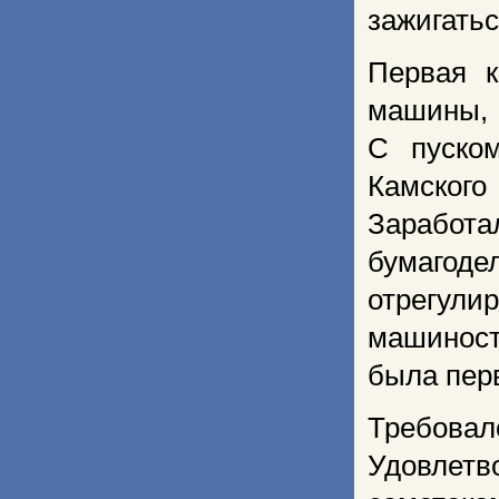
зажигатьс
Первая к
машины, 
С пуско
Камского
Зарабо
бумагоде
отрегул
машиност
была перв
Требова
Удовлет