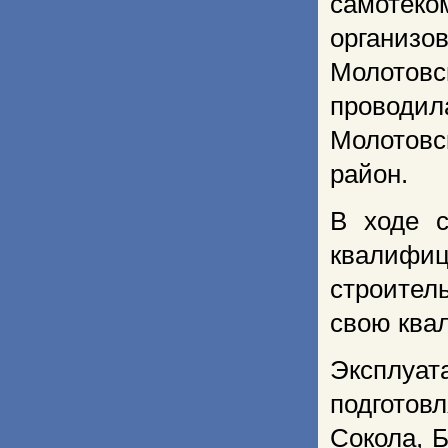
самоте
организ
Молотов
проводил
Молотовс
район.
В ходе с
квалифи
строител
свою ква
Эксплуа
подгото
Сокола, 