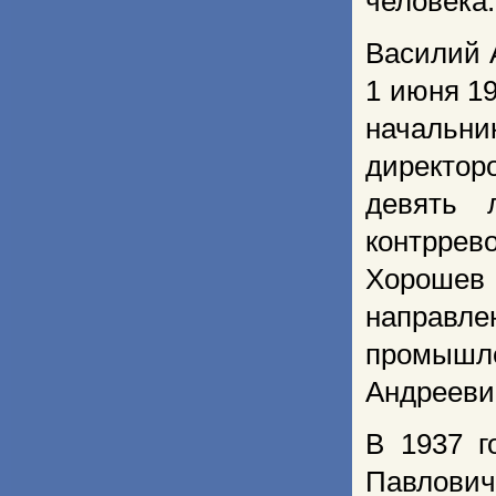
человека.
Василий 
1 июня 1
начальни
директор
девять 
контррев
Хорошев
направ
промышл
Андрееви
В 1937 г
Павлови