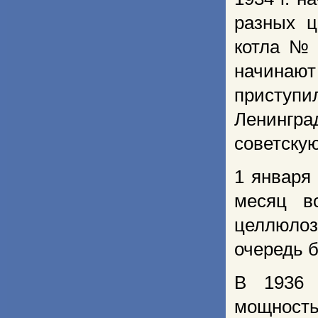
разных ц
котла № 
начинают
приступи
Ленингра
советску
1 января
месяц в
целлюло
очередь б
В 1936 
мощност