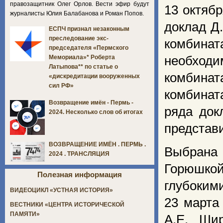
правозащитник Олег Орлов. Вести эфир будут
13 октяб
журналисты Юлия Балабанова и Роман Попов.
доклад Д
ЕСПЧ признал незаконным
преследование экс-
комбинат
председателя «Пермского
необход
Мемориала»* Роберта
Латыпова** по статье о
комбинат
«дискредитации вооруженных
сил РФ»
комбинат
Возвращение имён - Пермь -
ряда док
2024. Несколько слов об итогах
представ
ВОЗВРАЩЕНИЕ ИМЁН . ПЕРМЬ .
Выбрана
2024 . ТРАНСЛЯЦИЯ
Горюшкой
Полезная информация
глубоким
ВИДЕОЦИКЛ «УСТНАЯ ИСТОРИЯ»
23 марта
ВЕСТНИКИ «ЦЕНТРА ИСТОРИЧЕСКОЙ
ПАМЯТИ»
А.Е. Ши