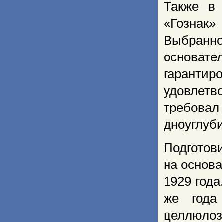
Также в
«Гознак
Выбран
основате
гаран
удовлетв
требов
дноуглуби
Подготов
на основ
1929 года
же года
целлюлоз