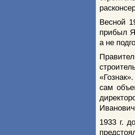
расконсер
Весной 1
прибыл Я
а не подг
Правител
строите
«Гознак»
сам объе
директо
Иванович
1933 г. 
предсто