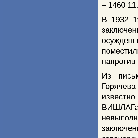
– 1460 11
В 1932–1
заключе
осужденн
помести
напротив 
Из пись
Горячева
известн
ВИШЛАГа
невыпол
заключен