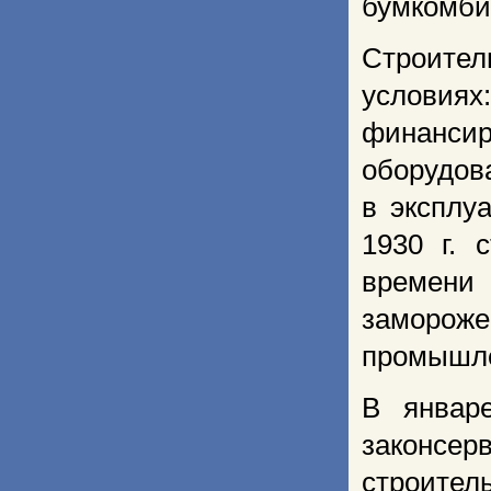
бумкомби
Строите
условия
финансир
оборудов
в эксплуа
1930 г. 
времени 
заморо
промышле
В январ
законсе
строител