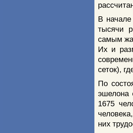
рассчитан
В начале
тысячи р
самым жа
Их и раз
современ
сеток), г
По состо
эшелона 
1675 чел
человека,
них труд