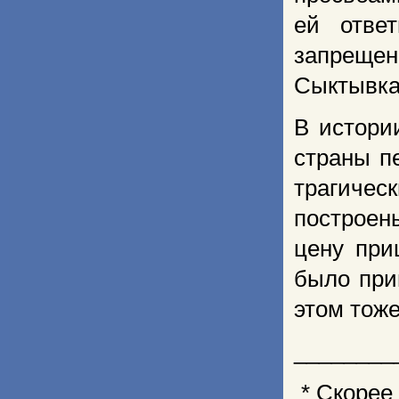
ей отве
запреще
Сыктывкар
В истори
страны п
трагиче
построен
цену при
было при
этом тоже
________
* Скорее