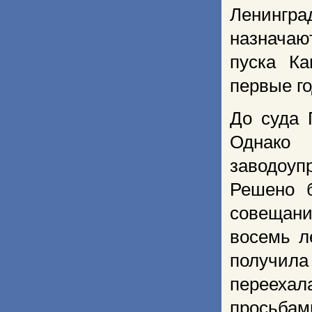
Ленинград
назначаю
пуска Ка
первые г
До суда 
Однако
заводоуп
Решено 
совещани
восемь л
получила
переехал
просьбам