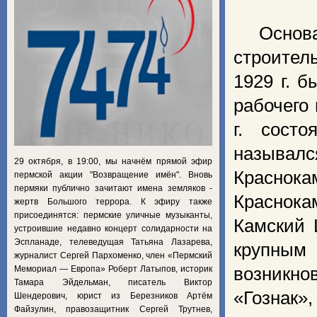
Основа
строител
1929 г. 
рабочего
г. состо
называл
29 октября, в 19:00, мы начнём прямой эфир
Краснока
пермской акции "Возвращение имён". Вновь
пермяки публично зачитают имена земляков -
Краснока
жертв Большого террора. К эфиру также
присоединятся: пермские уличные музыканты,
Камский 
устроившие недавно концерт солидарности на
Эспланаде, телеведущая Татьяна Лазарева,
крупным
журналист Сергей Пархоменко, член «Пермский
Мемориал — Европа» Роберт Латыпов, историк
возникно
Тамара Эйдельман, писатель Виктор
«Гознак»,
Шендерович, юрист из Березников Артём
Файзулин, правозащитник Сергей Трутнев,