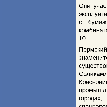
Они учас
эксплуат
с бумаж
комбинат
10.
Пермский
знамени
существо
Соликамл
Краснов
промышл
городах,
спецпер