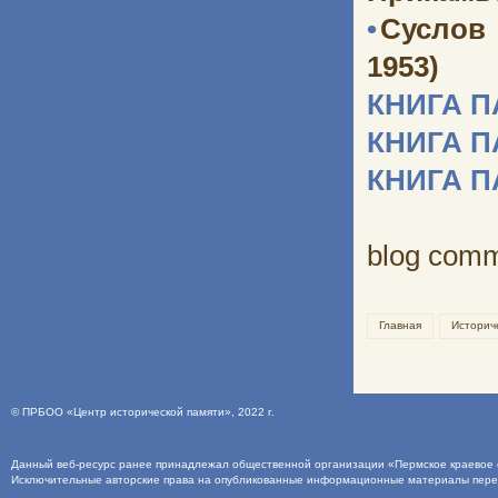
•
Суслов
1953)
КНИГА 
КНИГА 
КНИГА 
blog com
Главная
Историч
©
ПРБОО «Центр исторической памяти»
, 2022 г.
Данный веб-ресурс ранее принадлежал общественной организации «Пермское краевое о
Исключительные авторские права на опубликованные информационные материалы пер