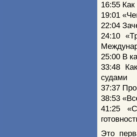
16:55 Ка
19:01 «Ч
22:04 За
24:10 «Т
Междунар
25:00 В к
33:48 Ка
судами
37:37 Пр
38:53 «В
41:25 «
готовност
Это перв