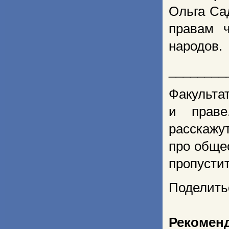
Ольга Са
правам 
народов.
________
Факульта
и праве
расскажу
про обще
пропусти
Поделить
Рекомен