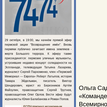
29 октября, в 19:00, мы начнём прямой эфир
пермской акции "Возвращение имён". Вновь
пермяки публично зачитают имена земляков -
жертв Большого террора. К эфиру также
присоединятся: пермские уличные музыканты,
устроившие недавно концерт солидарности на
Эспланаде, телеведущая Татьяна Лазарева,
журналист Сергей Пархоменко, член «Пермский
Мемориал — Европа» Роберт Латыпов, историк
Тамара Эйдельман, писатель Виктор
Шендерович, юрист из Березников Артём
Ольга Са
Файзулин, правозащитник Сергей Трутнев,
«Команд
правозащитник Олег Орлов. Вести эфир будут
журналисты Юлия Балабанова и Роман Попов.
Всемирно
ЕСПЧ признал незаконным