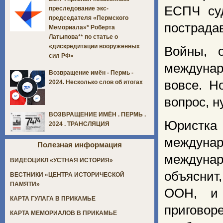
ЕСПЧ су
преследование экс-
председателя «Пермского
пострада
Мемориала»* Роберта
Латыпова** по статье о
«дискредитации вооруженных
Войны, о
сил РФ»
междунар
Возвращение имён - Пермь -
вовсе. Н
2024. Несколько слов об итогах
вопрос, н
ВОЗВРАЩЕНИЕ ИМЁН . ПЕРМЬ .
Юристка 
2024 . ТРАНСЛЯЦИЯ
междунар
Полезная информация
междуна
ВИДЕОЦИКЛ «УСТНАЯ ИСТОРИЯ»
объяснит
ВЕСТНИКИ «ЦЕНТРА ИСТОРИЧЕСКОЙ
ПАМЯТИ»
ООН, и 
КАРТА ГУЛАГА В ПРИКАМЬЕ
приговор
КАРТА МЕМОРИАЛОВ В ПРИКАМЬЕ