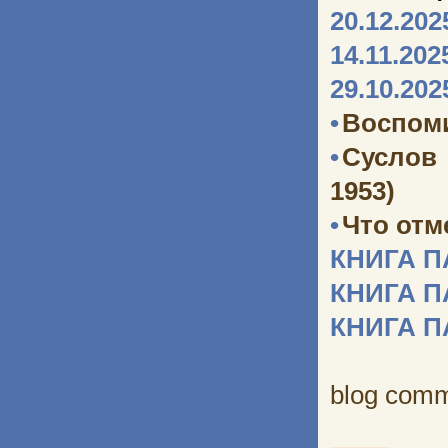
20.12.202
14.11.202
29.10.202
•
Воспоми
•
Суслов
1953)
•
Что отм
КНИГА 
КНИГА 
КНИГА 
blog com