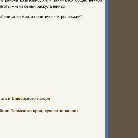
го района Екатеринбурга и занимался общественной
тяготы жизни семьи раскулаченных.
абилитации жертв политических репрессий”.
ата и Вишерского лагеря
йоне Пермского края, существовавших