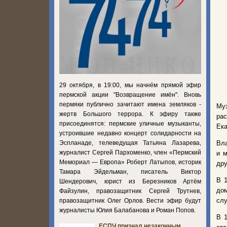
29 октября, в 19:00, мы начнём прямой эфир
пермской акции "Возвращение имён". Вновь
пермяки публично зачитают имена земляков -
Му
жертв Большого террора. К эфиру также
ра
присоединятся: пермские уличные музыканты,
Ека
устроившие недавно концерт солидарности на
Эспланаде, телеведущая Татьяна Лазарева,
Вла
журналист Сергей Пархоменко, член «Пермский
и 
Мемориал — Европа» Роберт Латыпов, историк
дру
Тамара Эйдельман, писатель Виктор
В 1
Шендерович, юрист из Березников Артём
дом
Файзулин, правозащитник Сергей Трутнев,
слу
правозащитник Олег Орлов. Вести эфир будут
журналисты Юлия Балабанова и Роман Попов.
В 
ЕСПЧ признал незаконным