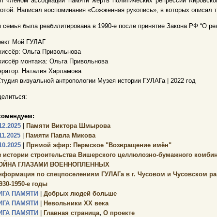
л членом ассоциации памяти жертв политических репрессий Кировско
отой. Написал воспоминания «Сожженная рукопись», в которых описал 
 семья была реабилитирована в 1990-е после принятие Закона РФ “О ре
оект Мой ГУЛАГ
иссёр: Ольга Привольнова
иссёр монтажа: Ольга Привольнова
ратор: Наталия Харламова
тудия визуальной антропологии Музея истории ГУЛАГа | 2022 год
елиться:
комендуем:
12.2025
|
Памяти Виктора Шмырова
11.2025
|
Памяти Павла Микова
10.2025
|
Прямой эфир: Пермское "Возвращение имён"
з истории строительства Вишерского целлюлозно-бумажного комбин
ОЙНА ГЛАЗАМИ ВОЕННОПЛЕННЫХ
нформация по спецпоселениям ГУЛАГа в г. Чусовом и Чусовском ра
930-1950-е годы
ИГА ПАМЯТИ
|
Добрых людей больше
ИГА ПАМЯТИ
|
Невольники XX века
ИГА ПАМЯТИ
|
Главная страница
,
О проекте