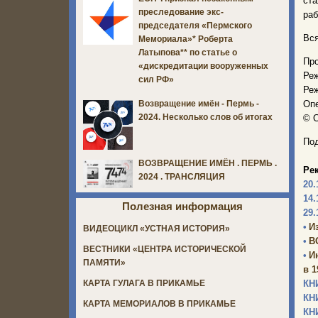
ста
преследование экс-
раб
председателя «Пермского
Вся
Мемориала»* Роберта
Латыпова** по статье о
Пр
«дискредитации вооруженных
Реж
сил РФ»
Реж
Опе
Возвращение имён - Пермь -
2024. Несколько слов об итогах
© С
Под
ВОЗВРАЩЕНИЕ ИМЁН . ПЕРМЬ .
Ре
2024 . ТРАНСЛЯЦИЯ
20.
14.
Полезная информация
29.
•
И
ВИДЕОЦИКЛ «УСТНАЯ ИСТОРИЯ»
•
В
ВЕСТНИКИ «ЦЕНТРА ИСТОРИЧЕСКОЙ
•
И
ПАМЯТИ»
в 1
КН
КАРТА ГУЛАГА В ПРИКАМЬЕ
КН
КАРТА МЕМОРИАЛОВ В ПРИКАМЬЕ
КН