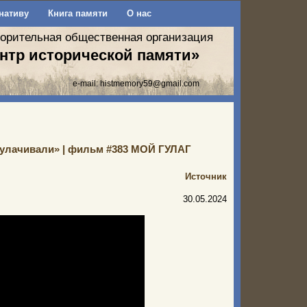
нативу
Книга памяти
О нас
ворительная общественная организация
нтр исторической памяти»
e-mail:
histmemory59@gmail.com
скулачивали» | фильм #383 МОЙ ГУЛАГ
Источник
30.05.2024