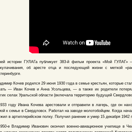
зей истории ГУЛАГа публикует 383-й фильм проекта «Мой ГУЛАГ» 
скулачивания, об аресте отца и последующей жизни с меткой «ра
теринбурге.
димир Кочев родился 29 июня 1930 года в семье крестьян, которые ста
мать — Иван Кочев и Анна Усольцева, — а также их родители потеря
гих селах Уральской области (включала территорию будущей Свердловс
933 году Ивана Кочева арестовали и отправили в лагерь, где он нах
ой к семье в Свердловск. Работал на заводе молотобойцем. Когда нача
жил в артиллерийском полку. Получил ранение и умер 15 декабря 1942 
1950-е Владимир Иванович окончил военно-авиационное училище в Че