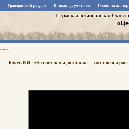
Гражданский раздел
В помощь учителю
Право на альтер
Пермская региональная благот
«Це
лавная
Кочев В.И.: «На всех пальцах кольца — вот так они ра